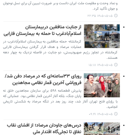
و نماد وحدت و مقاومت ملت ایران دانست و بر ضرورت تبیین آن برای نسل نوجوان
و جوان تأکید کرد.
۱۴۰۵-۰۵-۰۵ ۲۲:۳۵
از جنایت منافقین دربیمارستان
اسلام‌آبادغرب تا حمله به بیمارستان فارابی
کرمانشاه- حمله منافقین به بیمارستان اسلام‌آبادغرب در
عملیات مرصاد و هدف قرار گرفتن بیمارستان فارابی
کرمانشاه در تجاوز رژیم صهیونیستی، دو جنایت در فاصله نزدیک به چهار دهه
هستند.
۱۴۰۵-۰۵-۰۵ ۱۵:۱۸
رویای ۳۳ساعته‌ای که در مرصاد دفن شد/
فروپاشی آخرین قمار نظامی مجاهدین
پذیرش قطعنامه ۵۹۸ برای سازمان مجاهدین خلق نه
پایان جنگ، بلکه آغاز آخرین قمار نظامی بود. عملیاتی که
با رؤیای فتح تهران آغاز شد، چند روز بعد در تنگه مرصاد به شکستی تاریخی
انجامید.
۱۴۰۵-۰۵-۰۵ ۰۹:۴۱
درس‌های جاودان مرصاد؛ از افشای نقاب
نفاق تا تجلی‌گاه اقتدار ملی