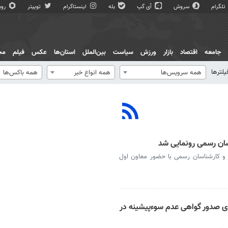
تلگرام
سروش
آی گپ
بله
اینستاگرام
توییتر
روبی
جامعه
اقتصاد
بازار
ورزش
سیاست
بین‌الملل
استان‌ها
عکس
فیلم
مج
یلترها
همه سرویس‌ها
همه انواع خبر
همه باکس‌ها
سان رسمی رونمایی شد
ء و کارشناسان رسمی با حضور معاون اول
رخواست‌های صدور گواهی عدم سوءپیشینه در