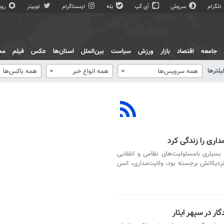
تلگرام
سروش
آی گپ
بله
اینستاگرام
توییتر
روبی
جامعه
اقتصاد
بازار
ورزش
سیاست
بین‌الملل
استان‌ها
عکس
فیلم
مج
یلترها
همه سرویس‌ها
همه انواع خبر
همه باکس‌ها
داری را زندگی کرد
سیاری بامسئولیت‌های نظامی و انقلابی
نزدیکانش برجسته بود، ولایت‌مداری، انس
ار در سپهر ایثار