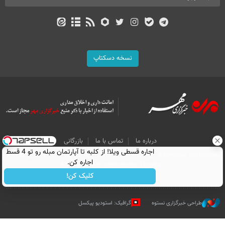
نسخه دسکتاپ
درباره ما
تماس با ما
بازرگانی
اجاره‌ قسطی ویلا! از کلبه تا آپارتمان مبله رو تو 4 قسط
All Content by Mehr News Agency is licensed under a Creative Commons
اجاره کن.
Attribution 4.0 International License.
کلیک کن!
طراحی خبرگزاری نستوه
گرافیک: استودیو پیکسل