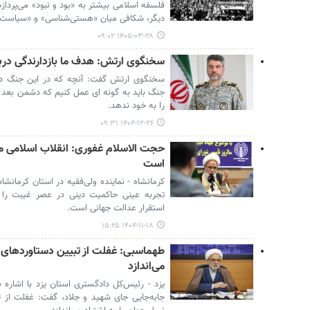
فلسفه اسلامی بیشتر به «بود و نبود» می‌پردازد 
دیگر، شکافی میان «هستی‌شناسی» و «سیاست‌گذ
۱۴۰۵-۰۳-۲۸ ۰۹:۰۲
سخنگوی ارتش: هدف ما بازدارندگی در
سخنگوی ارتش گفت: آنچه که در این جنگ دنبا
جنگ باید به گونه ای عمل کنیم که دشمن بعد از
را به خود ندهد.
۱۴۰۴-۱۲-۲۶ ۰۹:۳۱
حجت الاسلام غفوری: انقلاب اسلامی م
است
کرمانشاه - نماینده ولی‌فقیه در استان کرمانشا
تجربه عینی حاکمیت دینی در عصر غیبت را
استقرار عدالت جهانی است.
۱۴۰۴-۱۱-۱۸ ۱۵:۲۵
طهماسبی: غفلت از تبیین دستاوردهای ان
می‌اندازد
یزد - رئیس‌کل دادگستری استان یزد با اشاره