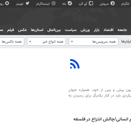
تلگرام
سروش
آی گپ
بله
اینستاگرام
توییتر
روبی
جامعه
اقتصاد
بازار
ورزش
سیاست
بین‌الملل
استان‌ها
عکس
فیلم
مج
یلترها
همه سرویس‌ها
همه انواع خبر
همه باکس‌ها
نیون پیش و پس از خود، همواره عنوان
کردی باید در کنار یکدیگر برای رسیدن به
 انسانی/چالش انتزاع در فلسفه