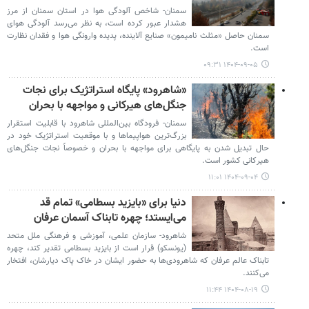
سمنان- شاخص آلودگی هوا در استان سمنان از مرز
هشدار عبور کرده است، به نظر می‌رسد آلودگی هوای
سمنان حاصل «مثلث نامیمون» صنایع آلاینده، پدیده وارونگی هوا و فقدان نظارت
است.
۱۴۰۴-۰۹-۰۵ ۰۹:۳۱
«شاهرود» پایگاه استراتژیک برای نجات
جنگل‌های هیرکانی و مواجهه با بحران
سمنان- فرودگاه بین‌المللی شاهرود با قابلیت استقرار
بزرگ‌ترین هواپیماها و با موقعیت استراتژیک خود در
حال تبدیل شدن به پایگاهی برای مواجهه با بحران و خصوصاً نجات جنگل‌های
هیرکانی کشور است.
۱۴۰۴-۰۹-۰۴ ۱۱:۰۱
دنیا برای «بایزید بسطامی» تمام قد
می‌ایستد؛ چهره تابناک آسمان عرفان
شاهرود- سازمان علمی، آموزشی و فرهنگی ملل متحد
(یونسکو) قرار است از بایزید بسطامی تقدیر کند، چهره
تابناک عالم عرفان که شاهرودی‌ها به حضور ایشان در خاک پاک دیارشان، افتخار
می‌کنند.
۱۴۰۴-۰۸-۱۹ ۱۱:۴۴