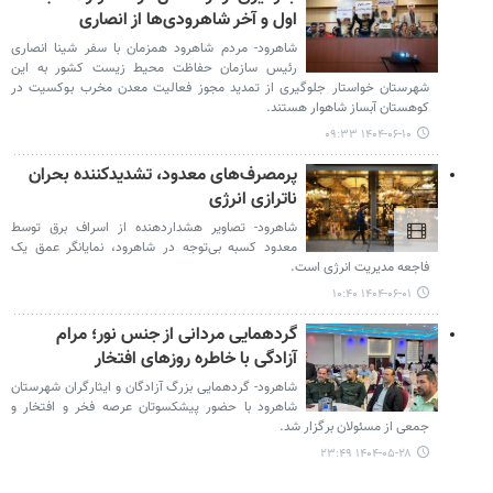
اول و آخر شاهرودی‌ها از انصاری
شاهرود- مردم شاهرود همزمان با سفر شینا انصاری
رئیس سازمان حفاظت محیط زیست کشور به این
شهرستان خواستار جلوگیری از تمدید مجوز فعالیت معدن مخرب بوکسیت در
کوهستان آبساز شاهوار هستند.
۱۴۰۴-۰۶-۱۰ ۰۹:۳۳
پرمصرف‌های معدود، تشدیدکننده بحران
ناترازی انرژی
شاهرود- تصاویر هشداردهنده از اسراف برق توسط
معدود کسبه بی‌توجه در شاهرود، نمایانگر عمق یک
فاجعه مدیریت انرژی است.
۱۴۰۴-۰۶-۰۱ ۱۰:۴۰
گردهمایی مردانی از جنس نور؛ مرام
آزادگی با خاطره روزهای افتخار
شاهرود- گردهمایی بزرگ آزادگان و ایثارگران شهرستان
شاهرود با حضور پیشکسوتان عرصه فخر و افتخار و
جمعی از مسئولان برگزار شد.
۱۴۰۴-۰۵-۲۸ ۲۳:۴۹