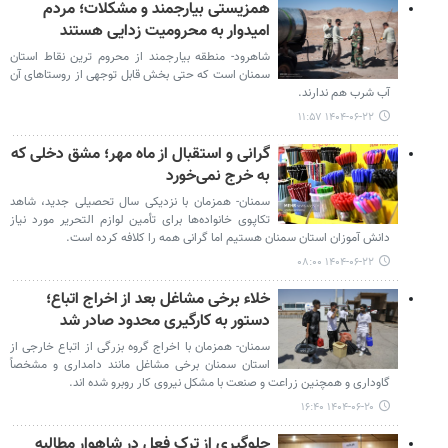
همزیستی بیارجمند و مشکلات؛ مردم
امیدوار به محرومیت زدایی هستند
شاهرود- منطقه بیارجمند از محروم ترین نقاط استان
سمنان است که حتی بخش قابل توجهی از روستاهای آن
آب شرب هم ندارند.
۱۴۰۴-۰۶-۲۲ ۱۱:۵۷
گرانی و استقبال از ماه مهر؛ مشق دخلی که
به خرج نمی‌خورد
سمنان- همزمان با نزدیکی سال تحصیلی جدید، شاهد
تکاپوی خانواده‌ها برای تأمین لوازم التحریر مورد نیاز
دانش آموزان استان سمنان هستیم اما گرانی همه را کلافه کرده است.
۱۴۰۴-۰۶-۲۲ ۰۸:۰۰
خلاء برخی مشاغل بعد از اخراج اتباع؛
دستور به کارگیری محدود صادر شد
سمنان- همزمان با اخراج گروه بزرگی از اتباع خارجی از
استان سمنان برخی مشاغل مانند دامداری و مشخصاً
گاوداری و همچنین زراعت و صنعت با مشکل نیروی کار روبرو شده اند.
۱۴۰۴-۰۶-۲۰ ۱۶:۴۰
جلوگیری از ترک فعل در شاهوار مطالبه