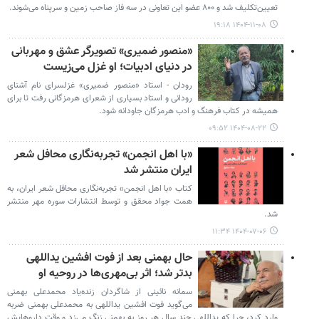
تعیین‌تکلیف شد و ۸۰۰ عضو این تعاونی در سه فاز صاحب زمین و سرپناه می‌شوند.
۱۴۰۴-۱۱-۰۸ ۱۹:۱۸
«منصور ضمیری» تصویرگر عشق و مهربانی
در دنیای ادبیات؛ او غزل می‌زیست
رودان - استاد «منصور ضمیری» غزلسرای نام آشنای
رودانی و استاد بسیاری از شعرای هرمزگانی رفت تا برای
همیشه در کتاب فرهنگ و ادب هرمزگان جاودانه شود.
۱۴۰۴-۰۸-۲۲ ۰۹:۵۲
«با اهل انجمن» تجربه‌نگاری محافل شعر
ایران منتشر شد
کتاب «با اهل انجمن» تجربه‌نگاری محافل شعر ایران، به
همت جواد محقق و توسط انتشارات سوره مهر منتشر
شد.
۱۴۰۴-۰۷-۰۶ ۱۱:۳۴
حال بهمنی بعد از فوت افشین یداللهی
بدتر شد؛ اثر بی‌مهری‌ها در روحیه او
سمانه نائینی از شاگردان زنده‌یاد محمدعلی بهمنی
می‌گوید فوت افشین یداللهی به محمدعلی بهمنی ضربه
وارد کرد، چرا که یداللهی چند سال هر روز به بهمنی زنگ می‌زد و وقت داروهایش