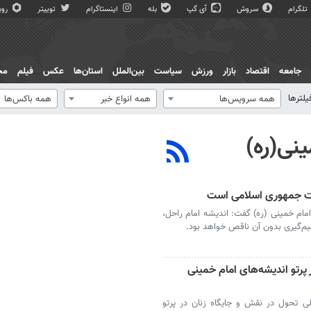
تلگرام
سروش
آی گپ
بله
اینستاگرام
توییتر
روبی
جامعه
اقتصاد
بازار
ورزش
سیاست
بین‌الملل
استان‌ها
عکس
فیلم
مج
یلترها
همه سرویس‌ها
همه انواع خبر
همه باکس‌ها
نی(ره)
یت جمهوری اسلامی است
ام خمینی (ره) گفت: اندیشه امام راحل،
م‌گیری بدون آن ناقص خواهد بود.
رتو اندیشه‌های امام خمینی
ی تحول در نقش و جایگاه زنان در پرتو