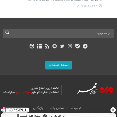
۱۴۰۴-۰۵-۲۳ ۰۹:۴۱
نسخه دسکتاپ
درباره ما
تماس با ما
بازرگانی
‼️با خرید این طلا، بیمه هم میشی‼️
All Content by Mehr News Agency is licensed under a Creative Commons