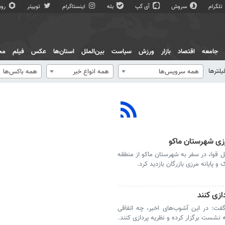
تلگرام
سروش
آی گپ
بله
اینستاگرام
توییتر
روبی
جامعه
اقتصاد
بازار
ورزش
سیاست
بین‌الملل
استان‌ها
عکس
فیلم
مج
یلترها
همه سرویس‌ها
همه انواع خبر
همه باکس‌ها
رزی شهرستان ماکو
ل قوا، در سفر به شهرستان ماکو از منطقه
 پایانه مرزی بازرگان بازدید کرد.
ازی کنند
فت: در این آشوب‌های اخیر، چه اتفاقی
 نشست برگزار کرده و نظریه پردازی کنند.