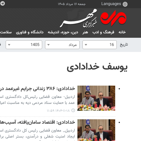
جمعه ۱۶ مرداد ۱۴۰۵
خانه
فرهنگ و ادب
هنر
دين، حوزه، انديشه
دانشگاه و فناوری
سلامت
تاریخ
ف
16
مرداد
1405
یوسف خدادادی
خدادادی: ۳۸۶ زندانی جرایم غیرعمد در اردبیل آزاد شدند
عمد با حمایت ستاد مردمی دیه به مناسبت اعیاد
۱۴۰۴-۱۱-۱۸ ۱۱:۵۹
خدادادی: اقتصاد سامان‌یافته، آسیب‌ه
اردبیل_ معاون قضایی رئیس کل دادگستری استا
ایجاد امنیت شغلی و درآمدی، بستر اصلی برا