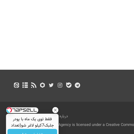
درباره ما
تماس با ما
بازرگانی
فقط توی یک ماه با پودر
All Content by Mehr News Agency is licensed under a Creative Commons
جلبک7کیلو لاغر شو(تعداد
License.
محدود)