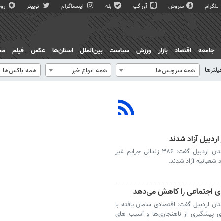
تلگرام
سروش
آی گپ
بله
اینستاگرام
توییتر
روبی
جامعه
اقتصاد
بازار
ورزش
سیاست
بین‌الملل
استان‌ها
عکس
فیلم
مج
یلترها
همه سرویس‌ها
همه انواع خبر
همه باکس‌ها
اردبیل- معاون قضایی رئیس‌کل دادگستری استان اردبیل گفت: ۳۸۶ زندانی جرایم غیر
 شعبانیه آزاد شدند.
ای اجتماعی را کاهش می‌دهد
ن اردبیل گفت: اقتصادی سامان یافته با
ی پیشگیری از ناهنجاری‌ها و آسیب های