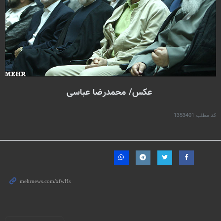
عکس/ محمدرضا عباسی
کد مطلب
1353401