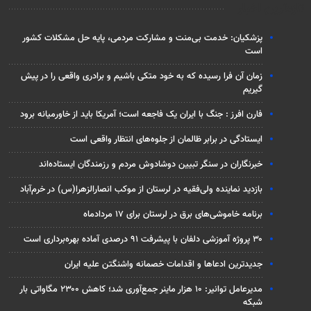
تازه‌ترین اخبار
پزشکیان: خدمت بی‌منت و مشارکت مردمی، پایه حل مشکلات کشور
است
زمان آن فرا رسیده که به خود متکی باشیم و برادری واقعی را در پیش
گیریم
فارن افرز : جنگ با ایران یک فاجعه است؛ آمریکا باید از خاورمیانه برود
ایستادگی در برابر ظالمان از جلوه‌های انتظار واقعی است
خبرنگاران در سنگر تبیین دوشادوش مردم و رزمندگان ایستاده‌اند
بازدید نماینده ولی‌فقیه در لرستان از موکب انصارالزهرا(س) در خرم‌آباد
برنامه خاموشی‌های برق در لرستان برای ۱۷ مردادماه
۳۰ پروژه آموزشی دلفان با پیشرفت ۹۱ درصدی آماده بهره‌برداری است
جدیدترین ادعاها و اقدامات خصمانه واشنگتن علیه ایران
مدیرعامل توانیر: ۱۰ هزار ماینر جمع‌آوری شد؛ کاهش ۲۳۰۰ مگاواتی بار
شبکه