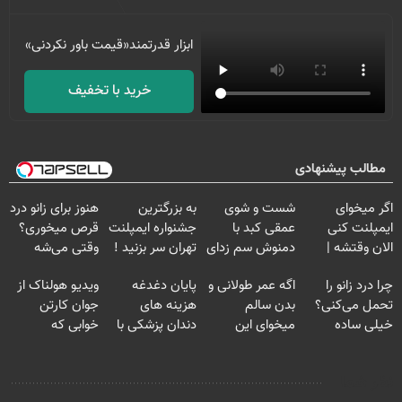
ابزار قدرتمند‌‌«قیمت باور نکردنی»
خرید با تخفیف
مطالب پیشنهادی
اگر میخوای
شست و شوی
به بزرگترین
هنوز برای زانو درد
ایمپلنت کنی
عمقی کبد با
جشنواره ایمپلنت
قرص میخوری؟
الان وقتشه |
دمنوش سم زدای
تهران سر بزنید !
وقتی می‌شه
فقط با ۲۵
گیاهی
| فقط ۲۵
بدون عمل
چرا درد زانو را
اگه عمر طولانی و
پایان دغدغه
ویدیو هولناک از
میلیون تومان!!!
میلیون !
درمانش کرد؟؟؟؟
تحمل می‌کنی؟
بدن سالم
هزینه های
جوان کارتن
خیلی ساده
میخوای این
دندان پزشکی با
خوابی که
درمنزل درمانش
نوشیدنی رو با
پک سفید کننده
میلیاردر شد.
کن
تخفیف بخر
خانگی
آموزش رایگان
نظر شما