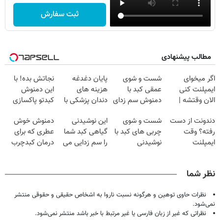
ثبت سفارش
مطالب پیشنهادی
اگر میخوای
شست و شوی
پایان دغدغه
نجاتش بده! با
ایمپلنت کنی
عمقی کبد با
هزینه های
این دمنوش
الان وقتشه |
دمنوش سم زدای
دندان پزشکی با
کبدتو پاکسازی
فقط با ۲۵
گیاهی
پک سفید کننده
کن+ضمانت
دندونت از دست
شست و شوی
این نوشیدنی
دمنوش خوش
میلیون تومان!!!
خانگی
مرجوعی
رفته؟ وقت
چربی های کبد با
گیاهی کبد شما
عطری که برای
ایمپلنت
نوشیدنی
را سم زدایی می
درمان کبدچرب
دیجیتاله
گیاهی(55%تخفیف)
کند (با ضمانت
معجزه میکنه
مرجوعی)
نظر شما
نظرات حاوی توهین و هرگونه نسبت ناروا به اشخاص حقیقی و حقوقی منتشر
نمی‌شود.
نظراتی که غیر از زبان فارسی یا غیر مرتبط با خبر باشد منتشر نمی‌شود.