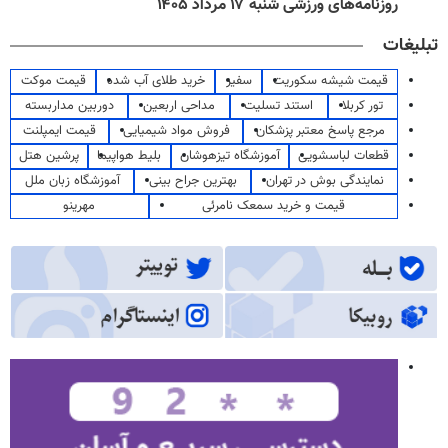
روزنامه‌های ورزشی شنبه ۱۷ مرداد ۱۴۰۵
تبلیغات
قیمت شیشه سکوریت
سفیر
خرید طلای آب شده
قیمت موکت
تور کربلا
استند تسلیت
مداحی اربعین
دوربین مداربسته
مرجع پاسخ معتبر پزشکان
فروش مواد شیمیایی
قیمت ایمپلنت
قطعات لباسشویی
آموزشگاه تیزهوشان
بلیط هواپیما
پرشین هتل
نمایندگی بوش در تهران
بهترین جراح بینی
آموزشگاه زبان ملل
قیمت و خرید سمعک نامرئی
مهرینو