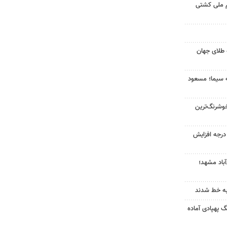
م ملی کشتی
 طلای جهان
ه سیما؛ مسعود
وشرنگ‌ترین
ای هوا در خراسان رضوی ۴ درجه افزایش
آباد مشهد؛
به خط شدند
گ پهپادی آماده