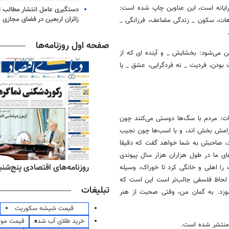
یانه است، این عناوین چاپ شده است:
دستگیری عامل انتشار مطالب تو
زائران اربعین در فضای مجازی
هات، سکون _ زندگی مضاعف، فرزانگی _
صفحه اول روزنامه‌ها
 می‌شود: بخشایش _ و آینده ای که از
ودن، فردیت _ نه فردگرایی، عشق _ یا
نات: مردم با سگ‌ها دوستی می‌کنند چون
 آرامش بخش اند، و با اسب‌ها چون نجیب
ید، صاحبش به شما خواهد گفت که دقیقا
 ما در طول هزاران هزار سال پیوندی
ه‌های ورزشی پنج‌شنبه ۱۵ مرداد ۱۴۰۵
روزنامه‌های اقتصادی پنج‌شنبه ۱۵ مرداد ۰۵
 را اهلی و خانگی کرد تا خوراک، وسیله
ز لحاظ فلسفی جالب‌تر است این است که
تبلیغات
موزد. به گمان من، وقتی صحبت از هنر
قیمت شیشه سکوریت
خرید طلای آب شده
قیمت مو