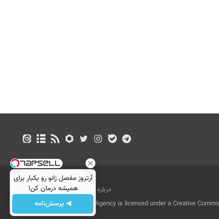
آرتروز مفصل زانو رو یکبار برای
همیشه درمان کن!
درباره ما
تماس با ما
بازرگانی
◗پرسش‌نامه◖
◀ پرسش‌نامه
All Content by Mehr News Agency is licensed under a Creative Commons
License.