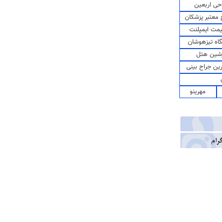
حی اربعین
معتبر پزشکان
مت ایمپلنت
اه تیزهوشان
شین هتل
رین جراح بینی
مهرینو