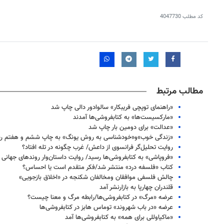
کد مطلب
4047730
مطالب مرتبط
«راهنمای توپچی فریبکار» سالوادور دالی چاپ شد
«مارکسیست‌ها» به کتابفروشی‌ها آمدند
«عدالت» برای دومین بار چاپ شد
«زندگی خوب»‌و«خودشناسی به روش یونگ» به چاپ ششم و هفتم ر
روایت تحلیل‌گر فرانسوی از داعش/ غرب چگونه در تله افتاد؟
«فروپاشی» به کتابفروشی‌ها رسید/ روایت داستان‌وار روندهای جهانی
کتاب «فلسفه درد» منتشر شد/فکر متقدم است یا احساس؟
چالش فلسفی موافقان ومخالفان شکنجه در «اخلاق بازجویی»
قلندران چهارپا به بازارنشر آمد
عرضه «مرگ» در کتابفروشی‌ها/رابطه مرگ و معنا چیست؟
عرضه «در باب شهروند» توماس هابز در کتابفروشی‌ها
«ماکیاوللی برای همه» به کتابفروشی‌ها آمد