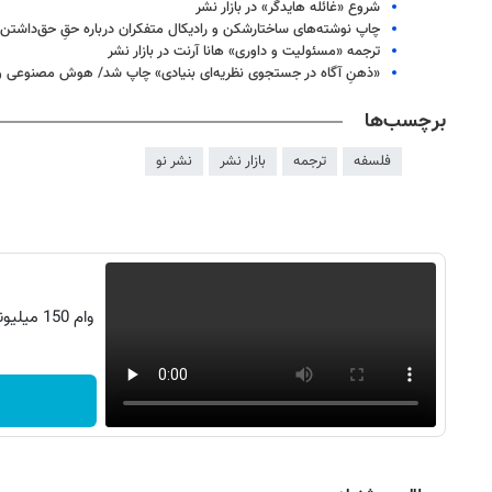
شروع «غائله هایدگر» در بازار نشر
چاپ نوشته‌های ساختارشکن و رادیکال متفکران درباره حقِ حق‌داشتن
ترجمه «مسئولیت و داوری» هانا آرنت در بازار نشر
«ذهنِ آگاه در جستجوی نظریه‌ای بنیادی» چاپ شد/ هوش مصنوعی و 
برچسب‌ها
فلسفه
ترجمه
بازار نشر
نشر نو
وام 150 میلیونی تکنولایف، زی‌زی هم وام گرفت