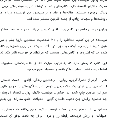
مدرک دکترای فلسفه دارد. کتاب‌هایی که او نوشته درباره موضوعاتی چون 
زندگی روزمره هستند. مقاله‌ها و نقد و بررسی‌های این نویسنده درباره
روزنامه‌ها و مجلات زیادی از جمله گاردین منتشر شده اند.
ورنون در حال حاضر در آکادمی‌آیدلر لندن تدریس می‌کند و در مناظره‌ها، جشنوار
نویسنده در این کتاب، مخاطب را با ۳۰ شخصیت استثنایی
طول تاریخ درباره چه گونه خوب زیستن، آشنا می‌کند. در پایان فصل‌های کتاب،
شده اند که اشاره‌ها و آگاهی‌هایی هستند که می‌تواند بر خواننده تاثیر بگذارند.
این کتاب ۵ بخش دارد که به ترتیب عبارت اند از: «فضیلت‌های معنو
اجتماعی»، «فضیلت‌های عملگرایانه» و «فضیلت‌های فردی».
هنر _ فراتر از مصرف‌گرایی، زیبایی _ راهنمایی زندگی، آزادی _ دست شستن 
است، دین _ پر کردن یک خلا، دیدن _ درسی درباره نگریستن به جهان عنا
هم این عناوین چاپ شده اند: خشم _ موقعیت ناگوار، پول _ انجماد آرزوها، س
چه حاضرید برایش جان دهید، داستان گویی _ تخیلات اخلاق مدارانه، بی یقینی
معاشرت_ یا بندهای رهایی بخش، توجه به کره زمین _خانه ما، دوستی با
حیوانات _و ارزش غریبه‌ها، رابطه زن و مرد _ و آن چه باعث توفق آن است، 