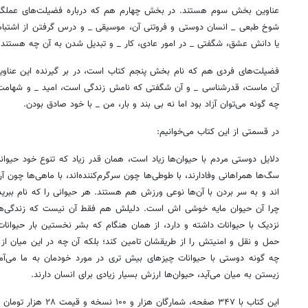
عناوین بخش سوم هستند. در بخش چهارم هم که درباره فضیلت‌های عملگرا
شوخ طبعی _ انسان دوستی و فروتنی آن، موسیقی _ و درس گرفتن از اشتبا
یا دانش عشق، شگفتی _ در امور عادی، کار _ و تبدیل شدن به آن چه هستند.
فضیلت‌های فردی هم که نام بخش پنجم کتاب است، در بر گیرنده این عناوین
آن ماست، قدرشناسی _ و آن شگفتی که نامش زندگی است، امید _ و شهامت ب
چه گونه می‌توان آزاد بود اما نه بی بند و بار، من _ با خود صادق بودن.
در قسمتی از این کتاب می‌خوانیم:
دلایل دوستی مردم با حیوان‌ها زیاد است، همان قدر زیاد که تنوع خود حیوا
سگ‌ها همراهانی وفادارند، با طوطی‌ها چون سرگرم‌کننده‌اند، با ماهی‌ها چون
اند و به سر بردن با آن‌ها نوعی ورزش هم هستند. هر حیوانی را که نام ببر
چرا آن حیوان مایه خوشی اش است. دلیلش هم فقط آن نیست که زندگی‌های
۱۴
روزنامه‌های صبح پنج‌شنبه ۱۵ مرداد ۱۴۰۵
روزنام
نزدیک با حیوانات داشته و دارد، از همان هنگام که بشر نخستین بار حیوانات
حمل و نقل و امنیتش را از طریقشان تامین کند؛ بلکه آن چه در این میان ا
چه گونه دوستی با حیوانات چیزهای بیش تری در مورد خودمان به ما می‌آ
زیستن به میان می‌آید، حیوان‌ها ارزش بسیار زیادی برای انسان دارند.
این کتاب با ۳۴۷ صفحه، شمارگان هزار و ۱۰۰ نسخه و قیمت ۲۸ هزار تومان منتشر شده است.