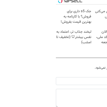
ل می‌کنی
جک s5 داری برای
ش
فروش؟ با کارنامه به
بهترین قیمت بفروش!
لان
لبخند جذاب تر، اعتماد به
کد ملی،
نفس بیشتر🦷 (تخفیف تا
جعه
امشب)
نمی‌شود.