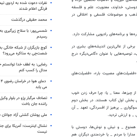
نفرات دعوت شده به اردوی تی
دوستی، خداوند، معنویت، علم و فلسفه
فرنگی اعلام شدند
 مذهب و موضوعات فلسفی و اخلاقی در
محمد حقیقی درگذشت
شمسی‌پور: با سلاح زیرگیری به
ه‌ها و برنامه‌های رادیویی مشارکت دارد.
رسیدم
 تاریخ بشر و نیز برخی از عالی‌ترین اندیشه‌های بشری در
کوچ بازیگران از شبکه خانگی ب
شصت‌چی به مذاکره می‌رود؟
 توصیه‌هایی با عنوان «گامی‌دیگر» درج
رضایی: به لطف خدا توانستم خ
مدال را کسب کنم
ی»، «فضیلت‌های مصیبت بار»، «فضیلت‌های
دم
می یابد
از چیزها، معنا _ یا: چرا حرف زدن خوب
تصادف مرگبار پژو در بلوار وکیل‌
وین بخش اول کتاب هستند. در بخش دوم
راننده جان باخت
وگواری _ پرهیز از افسردگی، تعهد _ آن
ملی پوشان کشتی آزاد جوانان 
 _ و ارزش تردید.
نشنال اینترست: آمریکا برای جن
 همنوع _ و نیش و نوش‌ها، دوستی با
نیست
مدارا با مردم _ یا خردمندی دیگران هم