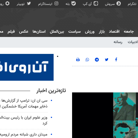
تلگرام
سروش
آی گپ
بله
اینستاگرام
توییتر
روبی
جامعه
اقتصاد
بازار
ورزش
سیاست
بین‌الملل
استان‌ها
عکس
فیلم
مج
ادبیات
رسانه
تازه‌ترین اخبار
سی ان ان: ترامپ از گزارش‌ها 
ذخایر مهمات آمریکا خشمگین 
وزیر علوم ایران با رئیس بیت‌ال
کرد
میدان داری شبانه مردم ارومیه 