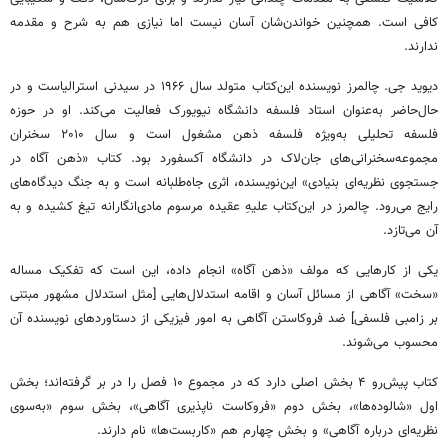
کافی است. همچنین خواندن‌شان آسان نیست اما نیازی هم به شرح و مقدمه
ندارند.
دیوید جی. چالمرز نویسنده این‌کتاب متولد سال ۱۹۶۶ در سیدنی استرالیاست و در
حال‌حاضر به‌عنوان استاد فلسفه دانشگاه نیویورک فعالیت می‌کند. او در حوزه
فلسفه تحلیلی به‌ویژه فلسفه ذهن مشغول است و سال ۲۰۱۰ سخنران
مجموعه‌سخنرانی‌های جان‌لاک در دانشگاه آکسفورد بود. کتاب «ذهن آگاه در
جستجوی نظریه‌ای بنیادی» این‌نویسنده، اثری جاه‌طلبانه است و به جنگ دیدگاه‌های
رایج می‌رود. چالمرز در این‌کتاب علیهِ عقیده‌ مرسوم مادی‌انگارانه تیغ کشیده و به
آن می‌تازد.
یکی از کارهایی که مولف «ذهن آگاه» انجام داده، این است که تفکیک مساله
«سخت» آگاهی از مسائل آسان و اقامه استدلال‌هایی [مثل استدلال مشهور مبتنی
بر زامبی فلسفی] ضد فروکاستن آگاهی به امور فیزیکی از دستاوردهای نویسنده آن
محسوب می‌شوند.
کتاب پیش‌رو ۴ بخش اصلی دارد که در مجموع ۱۰ فصل را در بر گرفته‌اند؛ بخش
اول «شالوده‌ها»، بخش دوم «فروکاست ناپذیری آگاهی»، بخش سوم «به‌سوی
نظریه‌ای درباره آگاهی» و بخش چهارم هم «کاربست‌ها» نام دارند.