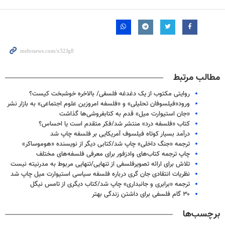
مطالب مرتبط
روایتی مکتوب از یک دغدغه فلسفی/ بالاخره خوشبخت کیست؟
ورود«فیلسوفان تحلیلی» و «فلسفه امروزین علوم اجتماعی» به بازار نشر
«جان استیوارت میل» قدم به کتابفروشی‌ها گذاشت
کتاب «فلسفه درد» منتشر شد/فکر متقدم است یا احساس؟
درآمد بسیار کوتاه فیلسوف آمریکایی بر فلسفه چاپ شد
ترجمه «جنگ داخلی» چاپ شد/کتابی دیگر از نویسنده «هوموساکر»
چاپ ترجمه کتاب‌های وادزفور برای معرفی فلسفه‌های مختلف
تلاش برای ارائه تصویرفلسفی از تنهایی/تنهایی مربوط به مدرنیته نیست
نظریات انتقادی جان گری درباره فلسفه سیاسی استیوارت میل چاپ شد
ترجمه «برابری و جانبداری» چاپ شد/کتاب دیگری از تامس نیگل
۳۰ گام فلسفی برای داشتن زندگی بهتر
برچسب‌ها