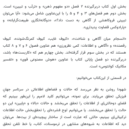
بخش اول کتاب دربرگیرنده ۲ فصل «دو مفهوم ذهن» و «ترتّب و تبیین» است.
بخش دوم هم فصل‌های ۳ و ۴ و ۵ را با این‌عناوین شامل می‌شود: «آیا می‌توان
تبیینی فروکاهشی از آگاهی به دست داد؟»، «دوگانه‌انگاری طبیعت‌گرایانه» و
«پارادوکس قضاوت پدیداری».
«انسجام میان آگاهی و شناخت»، «کیوف غایب، کیوف کمرنگ‌شونده، کیوف
رقصنده» و «آگاهی و اطلاعات: کمی نظرورزی» هم عناوین فصول ۶ و ۷ و ۸ کتاب
هستند که در بخش سوم قرار گرفته‌اند. بخش چهارم هم که «کاربست‌ها» باشد،
دربرگیرنده دو فصل پایانی کتاب با عناوین «هوش مصنوعی قوی» و «تفسیر
مکانیک کوانتومی» است.
در قسمتی از این‌کتاب می‌خوانیم:
شهودا روشن به نظر می‌رسد که حالات و فضاهای اطلاعاتی در سرتاسر جهانِ
فیزیکی تحقق می‌یابند. برای نمونه، می‌توانیم کلید لامپم را این‌طور ببینیم که
فضای دوحالتی‌ای از اطلاعات را تحقق می‌بخشد و حالات «بالا» و «پایین» این دو
حالت را تحقق می‌بخشند. یا می‌توانیم لوح فشرده‌ای را تحقق‌بخش حالت اطلاعات
ترکیباتی‌ای ببینیم، حالتی که عبارت است از ساختار پیچیده‌ای از بیت‌ها. می‌توان
دید که اطلاعات به شیوه‌های مشابهی در ترموستات، کتاب، یا خط تلفن تحقق