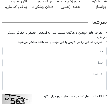
شد! با کرم
جای زخم در سه
هزینه های
الان ببین، با
جوانساز
هفته! (همین
دندان پزشکی با
پلاک و کد ملی،
جلبک10،12سال
حالا رایگان
پک سفید کننده
بدون نیاز به
جوان
صحبت کنید)
خانگی
مراجعه حضوری
نظر شما
شو50%تخفیف
نظرات حاوی توهین و هرگونه نسبت ناروا به اشخاص حقیقی و حقوقی منتشر
نمی‌شود.
نظراتی که غیر از زبان فارسی یا غیر مرتبط با خبر باشد منتشر نمی‌شود.
*
لطفا حاصل عبارت را در جعبه متن روبرو وارد کنید