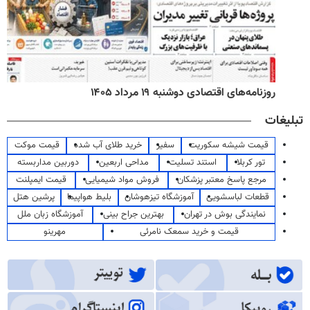
روزنامه‌های اقتصادی دوشنبه ۱۹ مرداد ۱۴۰۵
تبلیغات
قیمت شیشه سکوریت
سفیر
خرید طلای آب شده
قیمت موکت
تور کربلا
استند تسلیت
مداحی اربعین
دوربین مداربسته
مرجع پاسخ معتبر پزشکان
فروش مواد شیمیایی
قیمت ایمپلنت
قطعات لباسشویی
آموزشگاه تیزهوشان
بلیط هواپیما
پرشین هتل
نمایندگی بوش در تهران
بهترین جراح بینی
آموزشگاه زبان ملل
قیمت و خرید سمعک نامرئی
مهرینو