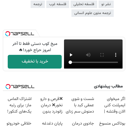
نشر نو
فلسفه تحلیلی
فلسفه غرب
ترجمه
ترجمه متون علوم انسانی
میخ کوب دستی فقط تا آخر
امروز حراج خورد!🔥
خرید با تخفیف
مطالب پیشنهادی
اگر میخوای
شست و شوی
❌قرص‌ و دارو
اشتراک الماس
ایمپلنت کنی
عمقی کبد با
نخور❌ درمان
ماز: برای رتبه
الان وقتشه |
دمنوش سم زدای
زانودرد بدون
یک‌های کنکور!
فقط با ۲۵
گیاهی
قرص
بوتاکس منسوخ
جادوی درمان
پایان دغدغه
خلافی خودروتو
میلیون تومان!!!