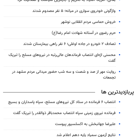
بقائی: آمریکا اعتیاد به تحریم را جایگزین سیاست و عقلانیت کرد
واژگونی خودروی سواری در میانه؛ ۵ نفر مصدوم شدند
خروش حماسی مردم انقلابی نوشهر
حرم رضوی در آستانه شهادت امام رضا(ع)
تصادف ۲ خودرو در جاده اوغلی؛ ۶ نفر راهی بیمارستان شدند
محسنی اژه‌ای انتصاب‌ فرماندهان عالی‌رتبه در نیروهای مسلح را تبریک
گفت
روایت مهر از صد و شصت و سه شب حضور میدانی مردم مشهد در
تجمعات
پربازدیدترین ها
انتصاب ۶ فرمانده در ستاد کل نیروهای مسلح، سپاه پاسداران و بسیج
فرمانده نیروی زمینی سپاه انتصاب محمدباقر ذوالقدر را تبریک گفت
علیرضا جهانبخش به اکسلسیور پیوست
نتایج آزمون سمپاد پایه دهم اعلام شد