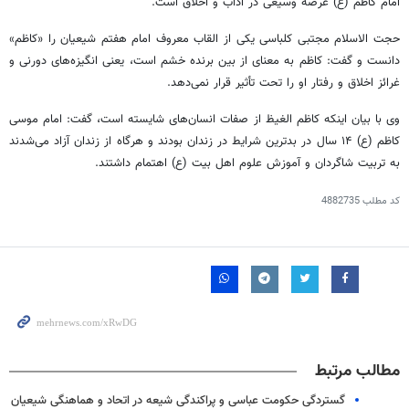
امام کاظم (
ع)
عرصه وسیعی در آداب و اخلاق است.
حجت
الاسلام
مجتبی
کلباسی
یکی از القاب معروف امام هفتم شیعیان را «کاظم»
دانست و گفت: کاظم به معنای از بین برنده خشم است، یعنی انگیزه‌های
دورنی
و
غرائز
اخلاق و رفتار او را تحت تأثیر قرار نمی‌دهد.
وی با بیان اینکه کاظم
الغیظ
از صفات انسان‌های شایسته است، گفت: امام موسی
کاظم (
ع)
۱۴ سال در بدترین شرایط در زندان بودند و هرگاه از زندان آزاد می‌شدند
به تربیت شاگردان و آموزش علوم اهل بیت (
ع)
اهتمام داشتند.
کد مطلب
4882735
مطالب مرتبط
گستردگی حکومت عباسی و پراکندگی شیعه در اتحاد و هماهنگی شیعیان