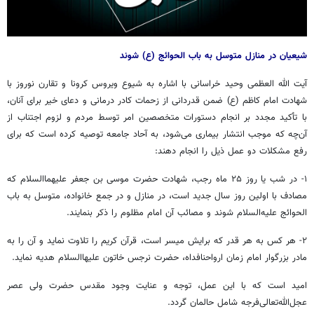
شیعیان در منازل متوسل به باب
الحوائج
(ع) شوند
آیت الله العظمی وحید خراسانی با اشاره به شیوع ویروس
کرونا
و تقارن نوروز با
شهادت امام کاظم (ع) ضمن قدردانی از زحمات کادر درمانی و دعای خیر برای آنان،
با تأکید مجدد بر انجام دستورات متخصصین امر توسط مردم و لزوم اجتناب از
آن‌چه که موجب انتشار بیماری می‌شود، به آحاد جامعه توصیه کرده است که برای
رفع مشکلات دو عمل ذیل را انجام دهند:
۱- در شب یا روز ۲۵ ماه رجب، شهادت حضرت موسی بن جعفر علیهماالسلام که
مصادف با اولین روز سال جدید است، در منازل و در جمع خانواده، متوسل به باب
الحوائج
علیه‌السلام شوند و مصائب آن امام مظلوم را ذکر بنمایند.
۲- هر کس به هر قدر که برایش میسر است، قرآن کریم را تلاوت نماید و آن را به
مادر بزرگوار امام زمان
ارواحنافداه
، حضرت نرجس خاتون
علیهاالسلام
هدیه نماید.
امید است که با این عمل، توجه و عنایت وجود مقدس حضرت ولی عصر
عجل‌الله‌تعالی‌فرجه شامل حالمان گردد.