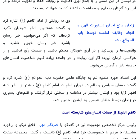
گرامیشان
در این مسیر را با جمع
آوری
احادیث و روایات حفظ و تقویت کردند و در
این راه آنچنان پایداری و مجاهدت داشتند که به شهادت رسیدند.
وی به روایتی از امام کاظم (
ع)
اشاره کرد
زندان مانع اجرای دستورات الهی و
و گفت: هفتمین امام شیعیان تأکید
انجام وظایف امامت توسط باب
کرده‌اند که اگر می‌خواهید خبر
رسان
الحوائج
نشد
باشید خبر
رسان
خوبی باشید و
واقعیت‌ها را برسانید و در آرای خودتان محکم باشید و سست رأی نباشید و از
هرکسی فرمان نبرید؛ اگر این روایت را در جامعه پیاده کنیم شخصیت انسان‌های
جامعه بارز و آرمانی می‌شود.
این استاد حوزه علمیه قم به جایگاه علمی حضرت باب
الحوائج
(
ع)
اشاره کرد و
گفت: خفقان سیاسی و ظلم در دوران امام
ت
امام کاظم (
ع)
بیشتر از سایر ائمه
اطهار (
ع)
بود و ایشان بیشتر در مشقت و سختی قرار گرفتند و ظلم‌های بسیاری
در زندان توسط خلفای عباسی به ایشان تحمیل شد.
کاظم
الغیظ
از صفات انسان‌های شایسته است
رئیس مرکز تخصصی مهدویت نیز در گفتگو با
خبرنگار مهر
، اخلاق نیکو و برخورد
شایسته با مردم را خصوصیت بارز امام کاظم (
ع)
دانست و گفت: مجموعه صفات