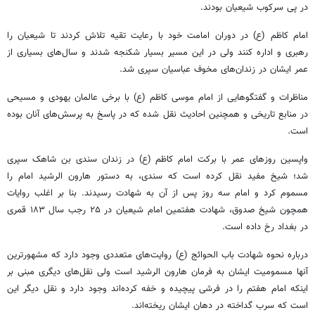
در پی سرکوب شیعیان بودند.
امام کاظم (ع) در دوران امامت خود با رعایت تقیه تلاش کردند تا شیعیان را
رهبری و اداره کنند ولی در این مسیر بسیار شکنجه شدند و سال‌های بسیاری از
عمر ایشان در زندان‌های مخوف عباسیان سپری شد.
مناظرات و گفتگوهایی از امام موسی کاظم (ع) با برخی عالمان یهودی و مسیحی
در منابع تاریخی و همچنین احادیث نقل شده که در پاسخ به پرسش‌های آنان بوده
است.
واپسین روزهای عمر با برکت امام کاظم (ع) در زندان سندی بن
شاهک
سپری
شد؛ شیخ مفید نقل کرده است که سندی، به دستور هارون
الرشید
امام را
مسموم کرد و امام سه روز پس از آن به شهادت رسیدند. بنا بر اغلب روایات
همچون شیخ صدوق، شهادت هفتمین امام شیعیان در ۲۵ رجب سال ۱۸۳ قمری
در بغداد رخ داده است.
درباره نحوه شهادت باب
الحوائج
(ع) روایت‌های متعددی وجود دارد که مشهورترین
آنها مسمومیت ایشان به فرمان هارون
الرشید
است ولی نقل‌های دیگری مبنی بر
اینکه امام هفتم را در فرشی پیچیده و خفه کرده‌اند وجود دارد و نقل دیگر این
است که سرب گداخته در دهان ایشان ریخته‌اند.