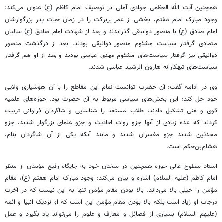
همچنین آیت الله العظمی جوادی آملی در توصیف امام کاظم (
ع)
عنوان می‌کند:
وجود مبارک امام هفتم، بخشی از عمر پربرکت را در زمان حیات پدر بزرگوارشان
امام صادق (ع) با منصور
دوانیقی
گذراندند و بعد از شهادت امام صادق (ع) سالیان
متمادی گرفتار سیاست
مشئوم
منصور
دوانیقی
بودند. بعد از درگذشت منصور
دوانیقی
نیز گرفتار سیاست‌های
مشئوم
مهدی عباسی بودند و بعد از او هم گرفتار
سیاست‌های تبهکارانه هارون
الرشید
عباسی شدند.
وی در ادامه گفت: آن حضرت توانست تمام این مقاطع را با آن هوشیاری ولایی
خود حل کند؛ این بخش‌های سیاسی مربوط به آن حضرت بود. حوزه‌های علمیه
قوی و غنی تشکیل دادند، طلاب مستعد را شناسایی و شاگردان فراوانی تربیت
کردند که عده زیادی از آنها
جزو
روات
احادیث و
جزو
علمای بزرگوار شدند،
جزو
محدثین شدند
جزو
مفسران شدند و مانند آنکه یکی از آن شاگردان بنام،
هشام‌بن‌حکم است.
استاد سطوح عالی حوزه همچنین در سخنان خود به جایگاه رفیع مؤمنان از منظر
امام کاظم (علیه السلام) اشاره و بیان می‌کند: وجود مبارک امام هفتم (ع)، مقام
مؤمن را خیلی بالا می‌داند. بالا بودن مقام مؤمن تنها به این نیست که در آخرت
درجات او زیاد است بلکه بالا بودن مقام مؤمن این است که او نزدیک انبیا و ائمه
(علیهم السلام) بسیاری از فضائل و معارف و علوم را می‌تواند یاد بگیرد و عمل