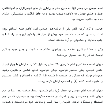
امام موسی بن جعفر (ع) به دلیل
حلم
و بردباری در برابر تجاوزکاران و فرونشاندن
غیظ
و خشم خویش به «کاظم» ملقب بودند و به خاطر لیاقت و شایستگی، ایشان
به «
عبدصالح
» معروف بود.
خریدن و آزاد کردن غلام یکی از برنامه‌های عبادتی امام کاظم علیه السلام بوده
است به حدی که در مدت عمر خود بیش از هزار نفر را خریداری و در راه خدا و
جلب رضایت و خشنودی او آزاد ساخته است.
یکی از مشخص‌ترین صفات بارز پیشوای هفتم ما سخاوت و بذل وجود و کرم
اوست که در راه خدا مبذول می‌داشت.
دوران امامت هفتمین امام شیعیان ۳۵ سال به طول کشید و ایشان با چهار تن از
خلفای عباسی یعنی منصور عباسی، مهدی عباسی، هادی عباسی و هارون‌الرشید
همزمان بودند که همگی در ضدیت با شیعه قرار گرفته و اختناق و فشار بسیاری
را متوجه امام کاظم (
ع)
و اصحاب ایشان کرده بودند.
دوران امامت امام موسی بن جعفر (
ع)
برای شیعیان بسیار سخت بود، زیرا در این
دوران فقه و حدیث و زور و قدرت در خدمت حکومت بود و عباسیان که در اوج
استبداد و ستمگری بودند، علویان را تنها رقیب و مخالف خود می‌دانستند و همواره