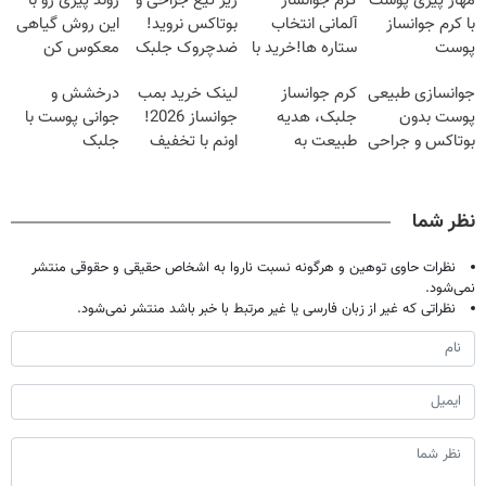
مهار پیری پوست
کرم جوانساز
زیر تیغ جراحی و
روند پیری رو با
با کرم جوانساز
آلمانی انتخاب
بوتاکس نروید!
این روش گیاهی
پوست
ستاره ها!خرید با
ضدچروک جلبک
معکوس کن
آلمانی(تخفیف
تخفیف
با40%تخفیف
جوانسازی طبیعی
کرم جوانساز
لینک خرید بمب
درخشش و
ویژه تا امشب)
پوست بدون
جلبک، هدیه
جوانساز 2026!
جوانی پوست با
بوتاکس و جراحی
طبیعت به
اونم با تخفیف
جلبک
😳! خرید با
شما(خرید با
ویژه
اسپیرولینا! خرید
تخفیف ویژه
تخفیف ویژه)
محصول با
تخفیف ویژه
نظر شما
نظرات حاوی توهین و هرگونه نسبت ناروا به اشخاص حقیقی و حقوقی منتشر
نمی‌شود.
نظراتی که غیر از زبان فارسی یا غیر مرتبط با خبر باشد منتشر نمی‌شود.