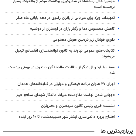
مومنی:نقش رسانه‌ها در شکل‌گیری برداشت مردم از واقعیات بسیار
برجسته است
تمهیدات ویژه برای میزبانی از زائران رضوی در دهه پایانی ماه صفر
کاهش محسوس دما و رگبار باران در ارسباران از دوشنبه
داوری فوتبال زیر ذره‌بین هوش مصنوعی
کتابخانه‌های عمومی نهاوند به کانون توانمندسازی اقتصادی تبدیل
می‌شوند
۸۰۰ میلیارد ریال دیگر از مطالبات مالباختگان صندوق در بهمئی پرداخت
شد
اجرای ۳۰ عنوان برنامه فرهنگی و مهارتی در کتابخانه‎‌های همدان
«جهانی شدن نهضت مقاومت» میراث ماندگار شهدای مدافع حرم
نشست خبری رئیس کانون سردفتران و دفتریاران
افتتاح پروژه دائمی‌سازی آبشار شهر «سپیددشت» تا ۱۰ روز آینده
پربازدیدترین ها