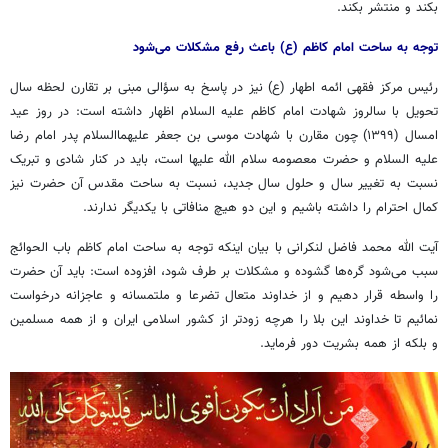
بکند و منتشر بکند.
توجه به ساحت امام کاظم (ع) باعث رفع مشکلات می‌شود
رئیس مرکز فقهی ائمه اطهار (ع) نیز در پاسخ به
سؤالی
مبنی بر تقارن لحظه سال
تحویل با سالروز شهادت امام کاظم علیه السلام اظهار داشته است: در روز عید
امسال (۱۳۹۹) چون مقارن با شهادت موسی بن جعفر علیهماالسلام پدر امام رضا
علیه السلام و حضرت معصومه سلام الله علیها است، باید در کنار شادی و تبریک
نسبت به تغییر سال و حلول سال جدید، نسبت به ساحت مقدس آن حضرت نیز
کمال احترام را داشته باشیم و این دو هیچ منافاتی با یکدیگر ندارند.
آیت الله محمد فاضل لنکرانی با بیان اینکه توجه به ساحت امام کاظم باب
الحوائج
سبب می‌شود گره‌ها گشوده و مشکلات بر طرف شود، افزوده است: باید آن حضرت
را واسطه قرار دهیم و از خداوند متعال
تضرعا
و ملتمسانه و عاجزانه درخواست
نمائیم تا خداوند این بلا را هرچه زودتر از کشور اسلامی ایران و از همه مسلمین
و بلکه از همه بشریت دور فرماید.