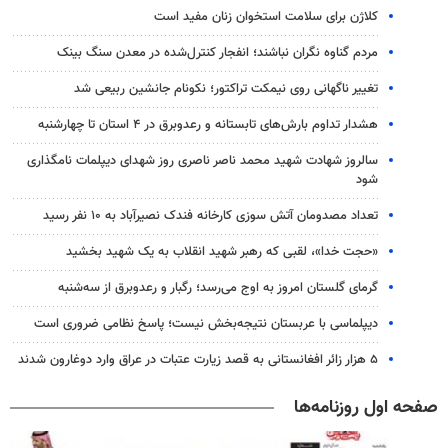
کلاژن برای سلامت استخوان زنان مفید است
مردم گناوه نگران نباشند؛ انفجار کنترل‌شده در معدن سنگ بینک
تغییر ناگهانی روی نیمکت تراکتور؛ نکونام جانشین ربیعی شد
هشدار تداوم بارش‌های تابستانه و رعدوبرق در ۴ استان تا چهارشنبه
سالروز شهادت شهید محمد ناصر ناصری روز شهدای دیپلمات نامگذاری
شود
تعداد مصدومان آتش سوزی کارخانه فندک نصیرآباد به ۱۰ نفر رسید
«حجت خدا»، لقبی که رهبر شهید انقلاب به یک شهید بخشید
گرمای گلستان امروز به اوج می‌رسد؛ رگبار و رعدوبرق از سه‌شنبه
دیپلماسی با عربستان نتیجه‌بخش نیست؛ پاسخ نظامی ضروری است
۵ هزار زائر افغانستانی به قصد زیارت عتبات در عراق وارد دوغارون شدند
صفحه اول روزنامه‌ها