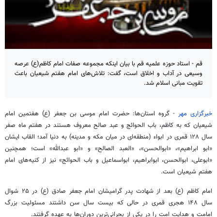
قم - استاد حوزه علمیه قم با بیان اینکه مجموعه صفات امام کاظم(ع) عرصه
وسیعی در آداب و اخلاق است،‌ گفت: تلاش‌های امام هفتم شیعیان باعث
تقویت مبانی اسلام شد.
خبرگزاری مهر
- گروه استان‌ها: حضرت امام موسی بن جعفر (
ع)
هفتمین امام
شیعیان که به کاظم، باب
الحوائج
و
عبد
صالح معروف هستند در هفتم ماه صفر
سال ۱۲۸ قمری در
ابواء
(منطقه‌ای در میان مکه و مدینه) به دنیا آمد؛ القاب ایشان
«
ابو
ابراهیم»، «ابوالحسن»،
«العبد
الصالح» و «
ابو
عبدالله» است؛ همچنین
«ابوعلی، ابوالحسن،
ابوابراهیم
،
ابواسماعیل
و باب
الحوائج
» نیز از کنیه‌های امام
هفتم شیعیان است.
امام کاظم (ع) بعد از شهادت پدر
گرامیشان
امام جعفر صادق (ع) در ۲۵ شوال
سال ۱۴۸ هجری قمری در حالی که بیست سال سن داشتند مسئولیت بزرگ
امامت و هدایت امت را در یکی از بحرانی‌ترین دوران‌ها به عهده گرفتند.