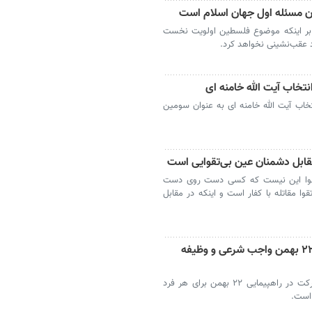
ان مسئله اول جهان اسلام است
د بر اینکه موضوع فلسطین اولویت نخست
د عقب‌نشینی نخواهد کرد.
نتخاب آیت الله خامنه ای
تخاب آیت الله خامنه ای به عنوان سومین
 مقابل دشمنان عین بی‌تقوایی است
 تقوا این نیست که کسی دست روی دست
قوا مقاتله با کفار است و اینکه در مقابل
آیت‌الله فاضل لنکرانی: حضور پرشور در ۲۲ بهمن واجب شرعی و وظیفه
قم- رئیس مرکز فقهی ائمه اطهار(ع) گفت: شرکت در راهپیمایی ۲۲ بهمن برای هر فرد
 است.