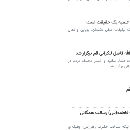
های علمیه یک حقیقت است
 تبلیغات منفی دشمنان، پویایی و فعال
له فاضل لنکرانی قم برگزار شد
 علما، اساتید و اقشار مختلف مردم در
نی برگزار شد.
م
 فاطمه(س) رسالت همگانی
ر اینکه شناخت حضرت زهرا(س) وظیفه‌ای