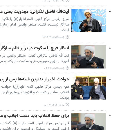
۱۴۰۴-۱۱-۲۰ ۱۹:۰۷
آیت‌الله فاضل لنکرانی: مهدویت یعنی عم
تبریز- رئیس مرکز فقهی ائمه اطهار(ع) با تأکید 
سازگار نیست، گفت: منتظر واقعی امام زمان(ع
است.
۱۴۰۴-۱۱-۱۶ ۱۲:۵۳
انتظار فرج با سکوت در برابر ظلم سازگا
آیت‌الله فاضل لنکرانی گفت: منتظر واقعی در بر
آمریکا و رژیم صهیونیستی، سکوت نمی‌کند و می
۱۴۰۴-۱۱-۱۶ ۰۹:۱۶
حوادث اخیر از بدترین فتنه‌ها پس از پی
قم- رییس مرکز فقهی ائمه اطهار(ع) حوادث اخ
انقلاب اسلامی دانست و افزود: نیروهای فراجا
بودند.
۱۴۰۴-۱۱-۱۰ ۰۰:۱۳
برای حفظ انقلاب باید دست اجانب و عم
قم- رئیس مرکز فقهی ائمه اطهار (ع) گفت: هم
ارضی کشور و استقلال و امنیت ایران باشیم و