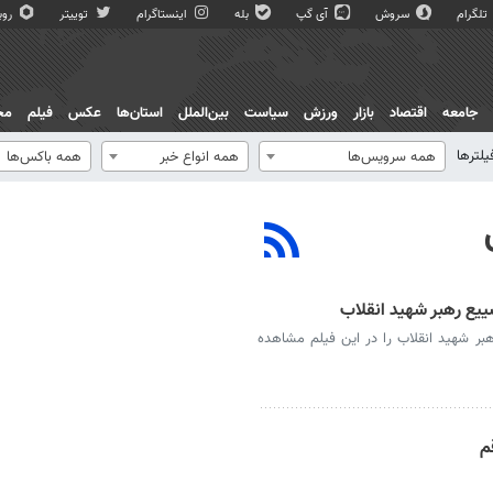
تلگرام
سروش
آی گپ
بله
اینستاگرام
توییتر
روبی
جامعه
اقتصاد
بازار
ورزش
سیاست
بین‌الملل
استان‌ها
عکس
فیلم
مج
یلترها
همه سرویس‌ها
همه انواع خبر
همه باکس‌ها
شییع رهبر شهید انقلاب
رهبر شهید انقلاب را در این فیلم مشاهده
م