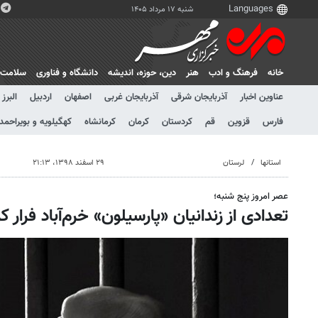
شنبه ۱۷ مرداد ۱۴۰۵
خانه
فرهنگ و ادب
هنر
دين، حوزه، انديشه
دانشگاه و فناوری
سلامت
عناوین اخبار
آذربایجان شرقی
آذربایجان غربی
اصفهان
اردبیل
البرز
فارس
قزوین
قم
کردستان
کرمان
کرمانشاه
کهگیلویه و بویراحمد
استانها
لرستان
۲۹ اسفند ۱۳۹۸، ۲۱:۱۳
عصر امروز پنج شنبه؛
تعدادی از زندانیان «پارسیلون» خرم‌آباد فرار کر