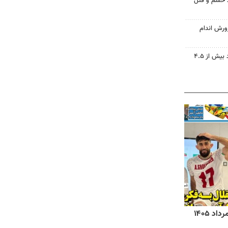
ید خشم و قتل
ورش اندام
دریاچه ارومیه جان گرفت؛ ورود بیش از ۴.۵
روزنامه‌های صبح شنبه ۱۷ مرداد ۱۴۰۵
روزنام