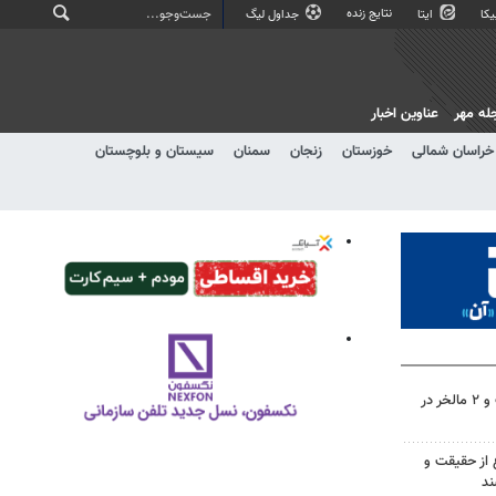
نتایج زنده
کا
ایتا
جداول لیگ
له مهر
عناوین اخبار
خراسان شمالی
خوزستان
زنجان
سمنان
سیستان و بلوچستان
دستگیری سارقان موتورسیکلت و ۲ مالخر در
 از حقیقت و
ند