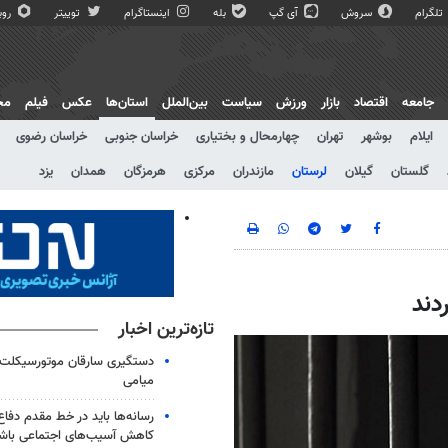
تلگرام
سروش
آی گپ
بله
اینستاگرام
توییتر
روبی
جامعه
اقتصاد
بازار
ورزش
سیاست
بین‌الملل
استان‌ها
عکس
فیلم
مج
ایلام
بوشهر
تهران
چهارمحال و بختیاری
خراسان جنوبی
خراسان رضوی
گلستان
گیلان
لرستان
مازندران
مرکزی
هرمزگان
همدان
یزد
دند
تازه‌ترین اخبار
میامی
رسانه‌ها باید در خط مقدم دفاع
کاهش آسیب‌های اجتماعی باش