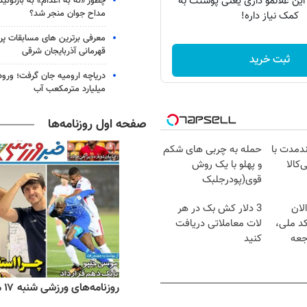
 این علائمو داری یعنی پوستت به
چطور «نه به اعدام» به بازتول
مداح جوان منجر شد؟
کمک نیاز داره!
معرفی برترین های مسابقات پر
قهرمانی آذربایجان شرقی
ثبت خرید
میلیارد مترمکعب آب
صفحه اول روزنامه‌ها
ندمدت با
حمله به چربی های شکم
‌کالا
و پهلو با یک روش
قوی(پودرجلبک
سبز45%تخفیف)
لان
3 دلار کش بک در هر
کد ملی،
لات معاملاتی دریافت
جعه
کنید
ه‌های اقتصادی شنبه ۱۷ مرداد ۱۴۰۵
روزنامه‌های ورزشی شنبه ۱۷ مرداد ۱۴۰۵