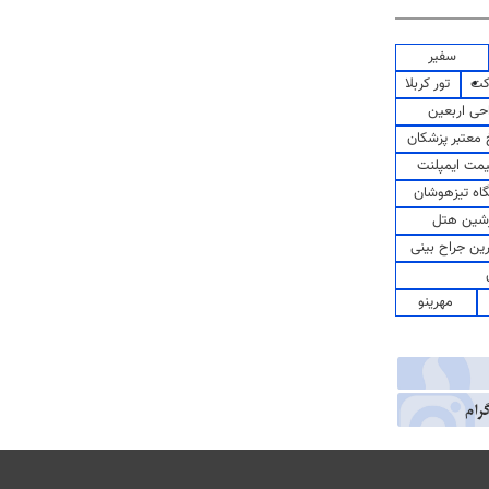
سفیر
کت
تور کربلا
حی اربعین
معتبر پزشکان
مت ایمپلنت
اه تیزهوشان
شین هتل
رین جراح بینی
مهرینو