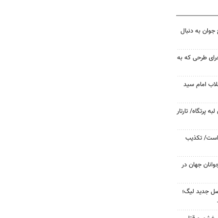
جوان به دنبال
جرای طرحی که به
لاب امام سید
 پرتگاه/ تارتار
 است/ تکذیب
وانان جهان در
صل جدید لیگ؛