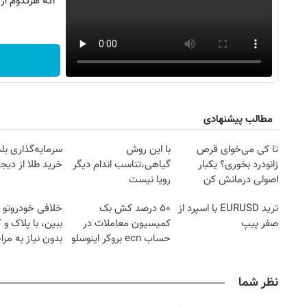
اگه هرکدوم از
مطالب پیشنهادی
تا کی می‌خوای قرص
با این روش
سرمایه‌گذاری بل
زانودرد بخوری؟ یکبار
گیاهی،تناسب اندام دیگر
خرید طلا از دیجی
اصولی درمانش کن
رویا نیست
ترید EURUSD با اسپرد از
۵۰ درصد کش بک
خلافی خودروتو ا
صفر پیپ
کمیسیون معاملات در
ببین، با پلاک و 
حساب ecn بروکر اینوسلو
بدون نیاز به مرا
حضوری
نظر شما
روزنامه‌های صبح شنبه ۱۷ مرداد ۱۴۰۵
روزنام