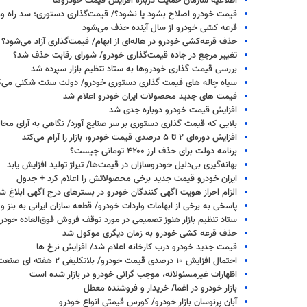
اطلاعیه سازمان حمایت درباره افزایش قیمت خودروها
قیمت خودرو اصلاح بشود یا نشود؟/ قیمت‌گذاری دستوری؛ سد راه و
قرعه کشی خودرو از سال آینده حذف می‌شود
حذف قرعه‌کشی خودرو در هاله‌ای از ابهام/ قیمت‌گذاری آزاد می‌شود؟
تغییر مرجع در جاده قیمت‌گذاری خودرو/ شورای رقابت حذف شد؟
بررسی قیمت گذاری خودروها به ستاد تنظیم بازار سپرده شد
سیاه چاله های قیمت گذاری دستوری خودرو/ دولت سنت شکنی می‌ک
قیمت های جدید محصولات ایران خودرو اعلام شد
افزایش قیمت خودرو دوباره جدی شد
بلایی که قیمت گذاری دستوری بر سر صنایع آورد/ نگاهی به آرای مخ
افزایش دوره‌ای ۲ تا ۵ درصدی قیمت خودرو، بازار را آرام می‌کند
برنامه دولت برای حذف ارز ۴۲۰۰ تومانی چیست؟
بهانه‌گیری بی‌دلیل خودروسازان در قیمت‌ها/ تیراژ تولید افزایش یابد
ایران خودرو قیمت جدید برخی محصولاتش را اعلام کرد + جدول
الزام احراز هویت آگهی کنندگان خودرو در بسترهای درج آگهی ابلاغ ش
پاسخی به برخی از ابهامات واردات خودرو/ قطعه سازان ایرانی به بنز و
ستاد تنظیم بازار هنوز تصمیمی در مورد توقف فروش فوق‌العاده خودر
حذف قرعه کشی خودرو به زمان دیگری موکول شد
قیمت جدید خودرو درب کارخانه اعلام شد/ افزایش نرخ ها
احتمال افزایش ۱۰ درصدی قیمت خودرو/ بلاتکلیفی ۲ هفته ای صنعت و بازار خودرو
اظهارات غیرمسئولانه، موجب گرانی خودرو در بازار شده است
بازار خودرو در اغما/ خریدار و فروشنده معطل
آبان پرنوسان بازار خودرو/ کورس قیمتی انواع خودرو