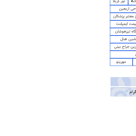
کت
تور کربلا
حی اربعین
معتبر پزشکان
مت ایمپلنت
اه تیزهوشان
شین هتل
رین جراح بینی
مهرینو