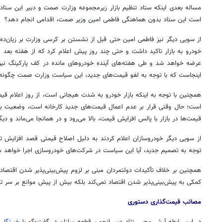
مساله بعدی اینکه ستاد تنظیم بازار زیرمجموعه وزارت
صمت
و دبیر این ستاد
است این ستاد بدون هماهنگی فاطمی امین وزیر
صمت
، اقدامی انجام دهد؟
از سویی دیگر نیز فاطمی امین حتی قبل از نشستن بر کرسی وزارت بر زیان‌ده
عرضه خواهد شد و طی هفته‌های آینده خودروهای مانده در کف پارکینگ نیز 
اینجاست که با توجه به لغو قیمت‌های جدید، این سیاست وزارت
صمت
چگونه 
همچنین با توجه به اینکه بازار خودرو به شدت هیجانی است، از روز اعلام ق
است؛ حال وقتی قرار بر عدم اعمال قیمت‌های جدید کارخانه است، وضعیت باز
قیمت‌ها در بازار با پالس افزایش قیمت، بالا می‌رود و در همانجا می‌ماند و دیگر
از سویی دیگر خودروسازان اعلام کردند به دلیل اصلاح قیمتی قصد افزایش تو
توجه به تصمیم جدید، آیا این سیاست در شرکت‌های خودروسازی اجرا خواهد 
همچنین بر خلاف تأکیدات دولتمردان مبنی بر لزوم پیش‌بینی‌پذیر شدن اقتصاد 
روزنامه‌های ورزشی پنج‌شنبه ۱۵ مرداد ۱۴۰۵
روزنام
کمکی به پیش‌بینی‌پذیر شدن اقتصاد نمی‌کند بلکه بیش از پیش موانع بر سر تول
مصائب قیمت‌گذاری دستوری
در این رابطه آرش محبی نژاد دبیر انجمن قطعه سازان در گفت‌وگو با
خبرنگار 