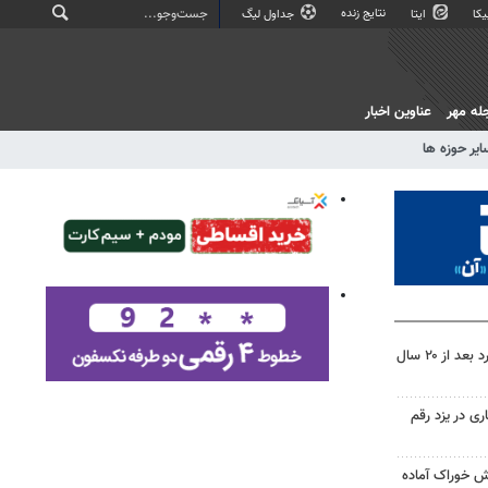
نتایج زنده
کا
ایتا
جداول لیگ
له مهر
عناوین اخبار
ایر حوزه ها
موانع توسعه ناحیه غرب شهرکرد بعد از ۲۰ سال
 در یزد رقم
ش خوراک آماده