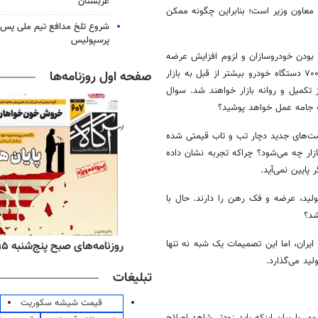
عربستان
 معاون وزیر است؛ بنابراین چگونه ممکن
شروع تلخ مدافع تیم ملی پس ا
پرسپولیس
 بودن خودروسازان و لزوم افزایش عرضه
خودرو به بازار تاکید داشت و حتی چند روز پیش اعلام کرد که از هفته بعد ۷۰۰ دستگاه خودرو بیشتر از قبل به بازار
صفحه اول روزنامه‌ها
تکمیل و روانه بازار خواهند شد. سوال
جامه عمل خواهد پوشید؟
یمت‌های جدید دچار تب و تاب قیمتی شده
ار چه می‌شود؟ چراکه تجربه نشان داده
 پایین نمی‌آید.
لید، عرضه و فک رهن را دارند. حال با
شد؟
ایران، اما این تصمیمات یک شبه نه تنها
ه‌های اقتصادی پنج‌شنبه ۱۵ مرداد ۱۴۰۵
روزنامه‌های صبح پنج‌شنبه ۱۵ مرداد ۱۴۰۵
ید می‌گذارد.
تبلیغات
قیمت شیشه سکوریت
مهر
با بیان اینکه باید زودتر شاهد اصلاح