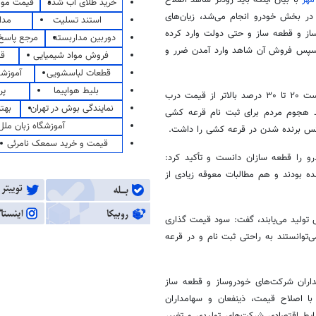
خرید طلای آب شده
قیمت مو
در بخش خودرو انجام می‌شد، زیان‌های
استند تسلیت
مدا
از و قطعه ساز و حتی دولت وارد کرده
دوربین مداربسته
مرجع پاسخ 
و سپس فروش آن شاهد وارد آمدن ضرر و
فروش مواد شیمیایی
قی
قطعات لباسشویی
آموزشگ
بلیط هواپیما
پر
محبی نژاد با بیان اینکه مشتریان اصلی خرید خودرو مردم هستند که می‌بایست ۲۰ تا ۳۰ درصد بالاتر از قیمت درب
نمایندگی بوش در تهران
بهت
هجوم مردم برای ثبت نام قرعه کشی
آموزشگاه زبان ملل
قیمت و خرید سمعک نامرئی
و را قطعه سازان دانست و تأکید کرد:
ه بودند و هم مطالبات معوقه زیادی از
 تولید می‌یابند، گفت: سود قیمت گذاری
توانستند به راحتی ثبت نام و در قرعه
داران شرکت‌های خودروساز و قطعه ساز
 با اصلاح قیمت،
ذینفعان
و سهامداران
یط اقتصادی شرکت‌های تولیدی و تغییر