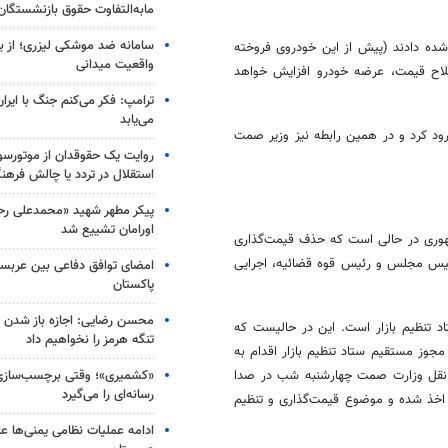
مابه‌التفاوت حقوق بازنشستگان
سامانه ضد موشکی لیزری؛ از ب
شده دادند (پیش از این خودروی فروخته
واقعیت میدانی
لاح قیمت، عرضه خودرو افزایش خواهد
ترامپ: فکر می‌کنم جنگ با ایران
می‌یابد
 کرد و در همین رابطه نیز وزیر
صمت
روایت یک حقوقدان از موتورسوا
استقلال در تردد یا چالش فرهن
پیکر مطهر شهید «محمدعلی رحیم
اورامان تشییع شد
وری در حالی است که حذف قیمت‌گذاری
ئیس مجلس و رئیس قوه قضائیه، اجرایی
امضای توافق دفاعی بین عربستا
پاکستان
محسن رضایی: اجازه باز شدن 
 تنظیم بازار است. این در حالیست که
تنگه هرمز را نخواهیم داد
جوز مستقیم ستاد تنظیم بازار اقدام به
«کشمیری»؛ وقتی برچسب‌سازی
 نقل وزارت
صمت
چهارشنبه شب در صدا
رسانه‌ای را می‌گیرد
 اخذ شده و موضوع قیمت‌گذاری و تنظیم
ادامه عملیات نظامی یمنی‌ها عل