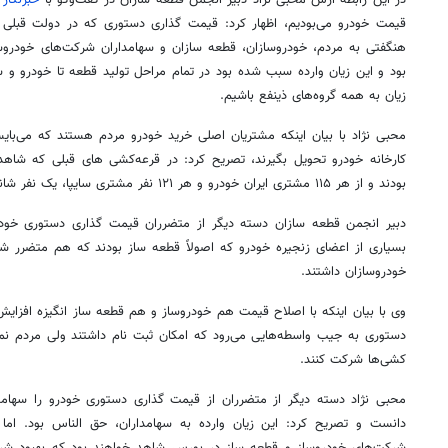
قیمت خودرو می‌بودیم، اظهار کرد: قیمت گذاری دستوری که در دولت قبلی 
هنگفتی به مردم، خودروسازان، قطعه سازان و سهامداران شرکت‌های خودروس
بود و این زیان وارده سبب شده بود در تمام مراحل تولید قطعه تا خودرو 
زیان به همه گروه‌های ذینفع باشیم.
کارخانه خودرو تحویل بگیرند، تصریح کرد: در قرعه‌کشی
های
قبلی که شاهد 
بودند و از هر ۱۱۵ مشتری ایران خودرو و هر ۱۲۱ نفر مشتری سایپا، یک نفر شانس برنده شدن در قرعه کشی را داشت.
دبیر انجمن قطعه سازان دسته دیگر از متضرران قیمت گذاری دستوری خودر
بسیاری از اعضای زنجیره خودرو که اصولاً قطعه ساز بودند که هم متضرر شد
خودروسازان داشتند.
وی با بیان اینکه با اصلاح قیمت هم خودروساز و هم قطعه ساز انگیزه افزایش
دستوری به جیب واسطه‌هایی می‌رود که امکان ثبت نام داشتند ولی مردم نمی‌
کشی‌ها شرکت کنند.
محبی نژاد دسته دیگر از متضرران از قیمت گذاری دستوری خودرو را سهام
دانست و تصریح کرد: این زیان وارده به سهامداران، حق
الناس
بود. اما
شرکت‌های خودروساز و قطعه ساز در بورس شاهد خواهند بود که بهبود شرا