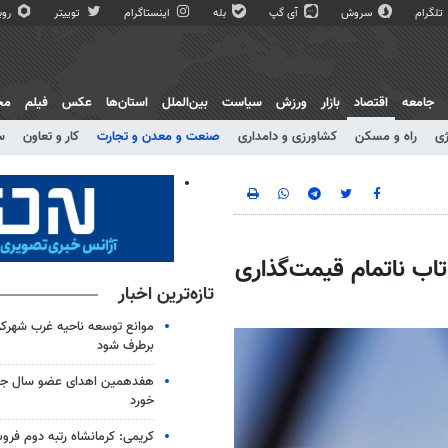
تلگرام
سروش
آی گپ
بله
اینستاگرام
توییتر
روبی
جامعه
اقتصاد
بازار
ورزش
سیاست
بین‌الملل
استان‌ها
عکس
فیلم
مج
ژی
راه و مسکن
کشاورزی و دامداری
صنعت و معدن و تجارت
کار و تعاون
س
اب ناتمام قیمت‌گذاری
تازه‌ترین اخبار
برطرف شود
هفدهمین اهدای عضو سال جاری
خورد
کریمی: کرمانشاه رتبه دوم فرو