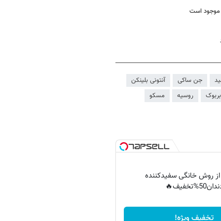
ل موجود است
د
جن ساکی
آنتونی بلینکن
 بربوک
روسیه
مسکو
 از روش خانگی سفیدکننده
دان50%تخفیف🔥
تخفیف ویژه!