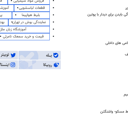
فروش مواد شیمیایی
قی
قطعات لباسشویی
آموزشگ
د
 بایدن برای دیدار با پوتین
بلیط هواپیما
پر
نمایندگی بوش در تهران
بهت
آموزشگاه زبان ملل
قیمت و خرید سمعک نامرئی
اکامی های داخلی
ف
یم
بط مسکو- واشنگتن