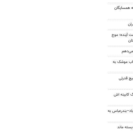
به همسایگان
ان
 کشور در ۷۲ ساعت آینده؛ موج
 می‌دهم
رتاب موشک به
یچ قدرتی
گ کابینه اش
اد–بندرعباس به
 بسته ماند