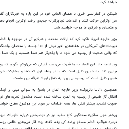
خواهد کرد.
بلینکن در کنفرانسی خبری با همتای آلمانی خود در این باره به خبرنگاران گ
مرز اوکراین حرکت کنند و اقدامات تجاوزکارانه جدیدی برضد اوکراین انجام ده
و متحدان و شرکای ما مواجه خواهند شد.
وزیر خارجه آمریکا تاکید کرد که ایالات متحده و شرکای آن در مواجهه با اق
دیپلمات‌های آمریکایی در هفته‌های اخیر بیش 
که وقتی صحبت از روسیه می شود ما با یکدیگر هم صدا هستیم و یک صدا ع
وی ادامه داد: این اتحاد به ما قدرت می‌دهد، قدرتی که می‌توانم بگویم که روسی
برابری کند. به همین دلیل است که ما در وهله اول اتحادها و مشارکت های 
همین دلیل است که روسیه بی پروا به دنبال ایجاد تفرقه بین ماست.
انتقال گاز طبیعی از روسیه به آلمان ساخته شده است، مشمول تحریم‌های غ
صورت تشدید بیشتر تنش ها، همه اقدامات در مورد این موضوع مطرح خواهد 
پیشتر «جن ساکی» سخنگوی کاخ سفید نیز در توضیحاتی درباره اظهارات مبهم 
درباره عواقب اقدام مسکو برضد کی یف، گفته بود: اگر نیروهای نظامی روسیه
یک تهاجم مجدد است و با واکنش سریع، شدید و متحد ایالات متحده و متحدا