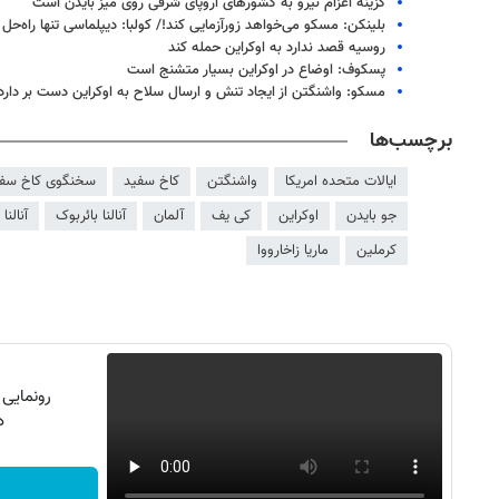
گزینه اعزام نیرو به کشورهای اروپای شرقی روی میز بایدن است
بلینکن: مسکو می‌خواهد زورآزمایی کند!/ کولبا: دیپلماسی تنها راه‌ح
روسیه قصد ندارد به اوکراین حمله کند
پسکوف: اوضاع در اوکراین بسیار متشنج است
مسکو: واشنگتن از ایجاد تنش و ارسال سلاح به اوکراین دست بر دارد
برچسب‌ها
ایالات متحده امریکا
واشنگتن
کاخ سفید
سخنگوی کاخ سفی
جو بایدن
اوکراین
کی یف
آلمان
آنالنا بائربوک
آنالنا
کرملین
ماریا زاخارووا
رونمایی
دن