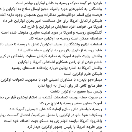
بایدن: هر گونه تحرک روسیه به داخل اوکراین تهاجم است
واشنگتن به کشورهای حوزه بالتیک مجوز ارسال سلاح به اوکراین را دا
فرصت برای اتمام موفقیت‌آمیز مذاکرات وین همچنان وجود دارد/ آمادگی
بلینکن از تمایل آمریکا برای حل مسالمت آمیز بحران اوکراین خبر داد
آمریکا می خواهد افراد سفارتش در اوکراین را خارج کند
گفتگوهای روسیه و آمریکا در مورد امنیت سایبری متوقف شده است
هرلحظه ممکن است روسیه به اوکراین حمله کند
استفاده ابزاری واشنگتن از بحران اوکراین/ تقابل با روسیه تا جبران ن
شاید روسیه از طریق بلاروس به اوکراین حمله نظامی کند
واکنش وزارت خارجه آمریکا به تخلیه کارکنان سفارت واشنگتن در کی‌ی
خشم بایدن از لو رفتن همکاری اطلاعاتی آمریکا و اوکراین
واکنش آمریکا به اشاره پوتین درباره زرادخانه هسته‌ای روسیه
بلینکن عازم اوکراین است
دیدار «جو بایدن» با مشاوران امنیتی خود با محوریت تحولات اوکراین
قطر منابع کافی گاز برای ارسال به اروپا ندارد
رئیس سیا سفری به اوکراین داشت
در صورت حمله روسیه تسلیحات کُشنده در اختیار اوکراین قرار می ده
آمریکا معاون سفیر روسیه را اخراج می کند
روسیه خواستار علنی سازی آزمایشگاه های شیمیایی آمریکا شد
پسکوف: نفوذ ناتو در اوکراین را تحمل نمی‌کنیم/ احتمال گسست روا
زاخارووا: آمریکا نیازمند اتهام زنی به مسکو جهت اهداف خود است
وزیر خارجه آمریکا با رئیس جمهور اوکراین دیدار کرد