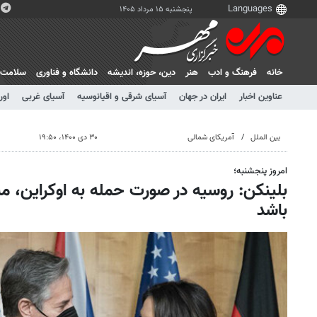
پنجشنبه ۱۵ مرداد ۱۴۰۵
خانه
فرهنگ و ادب
هنر
دين، حوزه، انديشه
دانشگاه و فناوری
سلامت
عناوین اخبار
ایران در جهان
آسیای شرقی و اقیانوسیه
آسیای غربی
اور
بین الملل
آمریکای شمالی
۳۰ دی ۱۴۰۰، ۱۹:۵۰
امروز پنجشنبه؛
بلینکن: روسیه در صورت حمله به اوکراین، م
باشد