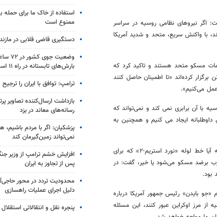
استفاده از خاک ما برای حمله 
ممنوع است
فت: اگر نیروهای نظامی روسیه در سراسر
ند، با واکنش سریع، متحد و شدید آمریکا
دستگیری قاضی قلابی در مازندر
وضعیت جوی
دامات مسکو متحد هستند و تاکید کرد که
بارش‌های تابستانه در راه ۱۱ استان
از ۱۰۰ جلسه با متحدان واشنگتن برگزار کرده‌اند «تا اطمینان حاصل کنند
ترامپ: توافق با ایران را ترجیح
مل می‌کنیم».
بازداشت ارسال‌کننده تصاویر پ
ه با آن برابری نمی‌ کند و نمی‌تواند که
رسانه‌های معاند در یزد
داوطلبانه ایجاد می کنیم و همچنین به
پزشکیان: اگر با مردم باشیم، ه
نمی‌تواند زمین‌گیرمان کند
همچنین «آنالنا بائربوک» وزیر خارجه آلمان در پاسخ به سوالی مبنی بر اینکه آیا خط لوله «نورد استریم-۲» که برای
افزایش خشم ترامپ از وزیر جن
رب برضد مسکو می‌شود یا خیر، گفت: در
پس از تجاوز به ایران
بود.
محدودیت تردد در محور حاجی‌آب
دلیل اجرای عملیات راهسازی
«جو بایدن» رئیس جمهور آمریکا درباره
 از مرز اوکراین عبور کنند، این مسئله
پنجره‌ نقل و انتقالاتی استقلال
ن ما مواجه خواهد شد.