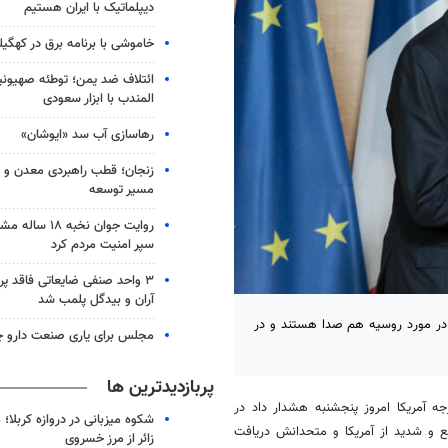
دیپلماتیک با ایران هستیم
خاموشی با برنامه برق در کهگیل
ائتلاف ضد یمن؛ توطئه صهیونی
المندب با ابزار سعودی
رهاسازی آب سد «ایوشان»
زنجان؛ قطب راهبردی معدن و 
مسیر توسعه
روایت جوان نخبه
سپر امنیت مردم کرد
۳ واحد صنفی ضایعاتی فاقد پ
آران و بیدگل پلمب شد
ش در مورد روسیه هم صدا هستند و در
مجلس برای یاری صنعت دارو چ
پربازدیدترین ها
ه آمریکا امروز پنجشنبه هشدار داد در
شکوه میزبانی در دروازه کربلا؛
ع و شدید از آمریکا و متحدانش دریافت
زائر از مرز خسروی