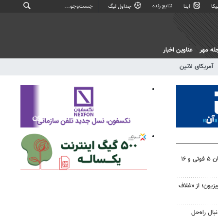
نتایج زنده
کا
ایتا
جداول لیگ
له مهر
عناوین اخبار
آمریکای لاتین
تصادفات شب گذشته در اصفهان ۵ فوتی و ۱۶
یزیون؛ از «غلاف
ال راه‌حل