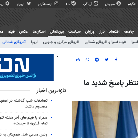
تلگرام
سروش
آی گپ
بله
اینستاگرام
توییتر
روبی
جامعه
اقتصاد
بازار
ورزش
سیاست
بین‌الملل
استان‌ها
عکس
فیلم
مج
اسیا
غرب آسیا و آفریقای شمالی
آفریقای مرکزی و جنوبی
اروپا
آمریکای شمالی
نتظر پاسخ شدید ما
تازه‌ترین اخبار
مصدوم داشت
همراه با فیلم‌های آخر هفته تلو
تمام فلزی» تا «پست»
ونس مدعی شد: همچنان به دنب