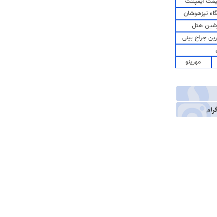
مت ایمپلنت
اه تیزهوشان
شین هتل
رین جراح بینی
مهرینو