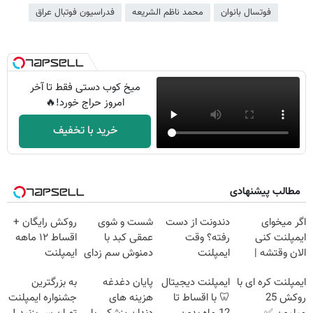
فوتسال بانوان
محمد ناظم الشریعه
فدراسیون فوتبال عراق
میخ کوب دستی فقط تا آخر
امروز حراج خورد!🔥
خرید با تخفیف
مطالب پیشنهادی
اگر میخوای
دندونت از دست
شست و شوی
روکش رایگان +
ایمپلنت کنی
رفته؟ وقت
عمقی کبد با
اقساط ۱۲ ماهه
الان وقتشه |
ایمپلنت
دمنوش سم زدای
ایمپلنت
فقط با ۲۵
دیجیتاله
گیاهی
ایمپلنت کره ای با
ایمپلنت دیجیتال
پایان دغدغه
به بزرگترین
میلیون تومان!!!
روکش 25
🦷 با اقساط تا
هزینه های
جشنواره ایمپلنت