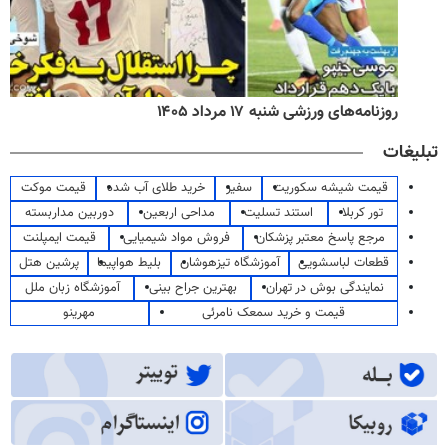
روزنامه‌های ورزشی شنبه ۱۷ مرداد ۱۴۰۵
تبلیغات
قیمت شیشه سکوریت
سفیر
خرید طلای آب شده
قیمت موکت
تور کربلا
استند تسلیت
مداحی اربعین
دوربین مداربسته
مرجع پاسخ معتبر پزشکان
فروش مواد شیمیایی
قیمت ایمپلنت
قطعات لباسشویی
آموزشگاه تیزهوشان
بلیط هواپیما
پرشین هتل
نمایندگی بوش در تهران
بهترین جراح بینی
آموزشگاه زبان ملل
قیمت و خرید سمعک نامرئی
مهرینو