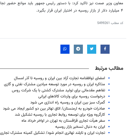
معاون وزیر
صمت
نیز تاکید کرد: با دستور
رئیس
جمهور باید موانع حضور تجار
۴ میلیارد دلار از بازار روسیه در اختیار ایران قرار بگیرد.
کد مطلب
5499261
مطالب مرتبط
امضای توافقنامه تجارت آزاد بین ایران و روسیه تا آذر امسال
مذاکره ایران و روسیه در مورد توسعه میادین مشترک نفتی و گازی
تفاهم مقدماتی برای تولید مشترک کشتی با یک شرکت روس
درخواست روسیه برای واردات کالاهای ایرانی
گمرک سبز بین ایران و روسیه راه اندازی می شود
صادرات خودرو به ارمنستان/ اتاق تهاتر بین دو کشور ایجاد می شود
کارگروه ویژه برای توسعه روابط تجاری با روسیه تشکیل شد
سفر هیأت تجاری قزاقستان به تهران در اواخر خرداد ماه
ایران به دنبال تسخیر بازار روسیه
تجارت ایران و تایلند تهاتری انجام شود/ تشکیل کمیته مشترک تجاری