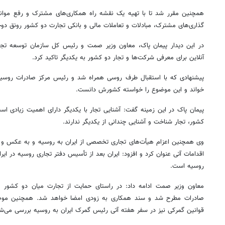
همچنین مقرر شد تا با تهیه یک نقشه راه همکاری‌های مشترک و رفع موانع
گذاری‌های مشترک، مبادلات و تعاملات مالی و بانکی تجارت دو کشور رونق دوچ
در این دیدار پیمان پاک، معاون وزیر
صمت
و
رئیس
کل سازمان توسعه تجا
آنلاین برای معرفی شرکت‌ها و تجار دو کشور به یکدیگر تاکید کرد.
پیشنهادی که با استقبال طرف روسی همراه شد و
رئیس
مرکز صادرات روسیه
خواند و این موضوع را خواسته کشورش دانست.
۱۴
روزنامه‌های صبح پنج‌شنبه ۱۵ مرداد ۱۴۰۵
روزنام
پیمان پاک در این زمینه گفت: آشنایی تجار با یکدیگر دارای اهمیت زیادی 
کشور، تجار شناخت و آشنایی چندانی از یکدیگر ندارند.
وی همچنین اعزام
هیأت‌های
تجاری تخصصی از ایران به روسیه و به عکس و بر
اقدامات آتی عنوان کرد و افزود: ایران بعد از
تأسیس
دفتر تجاری روسیه در ایرا
روسیه است.
معاون وزیر
صمت
ادامه داد: در راستای حمایت از تجارت میان دو کشو
صادرات مطرح شد و سند همکاری به زودی امضا خواهد شد. همچنین م
قوانین گمرکی نیز در سفر هفته آتی
رئیس
گمرک ایران به روسیه بررسی می‌شو