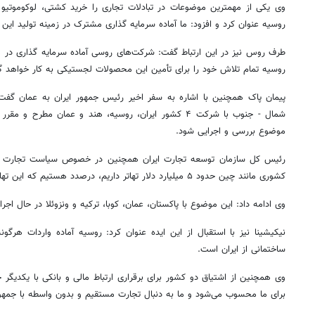
وی یکی از مهمترین موضوعات در تبادلات تجاری را خرید کشتی، لوکوموتیو
روسیه عنوان کرد و افزود: ما آماده سرمایه گذاری مشترک در زمینه تولید ا
طرف روس نیز در این ارتباط گفت: شرکت‌های روسی آماده سرمایه گذاری در من
روسیه تمام تلاش خود را برای
تأمین
این محصولات لجستیکی به کار خواهد گ
پیمان پاک همچنین با اشاره به سفر اخیر
رئیس
جمهور ایران به عمان گف
شمال - جنوب با شرکت ۴ کشور ایران، روسیه، هند و عمان مطر
موضوع بررسی و اجرایی شود.
رئیس
کل سازمان توسعه تجارت ایران همچنین در خصوص سیاست تجارت بر 
کشوری مانند چین حدود ۵ میلیارد دلار تهاتر داریم، درصدد هستیم که این تهاتر با روسیه نیز اجرایی شود.
وی ادامه داد: این موضوع با پاکستان، عمان، کوبا، ترکیه و ونزوئلا در حال ا
نیکیشینا
نیز با استقبال از این ایده عنوان کرد: روسیه آماده واردات هرگ
ساختمانی از ایران است.
وی همچنین از اشتیاق دو کشور برای برقراری ارتباط مالی و بانکی با یکدیگر 
برای ما محسوب می‌شود و ما به دنبال تجارت مستقیم و بدون واسطه با جمهو