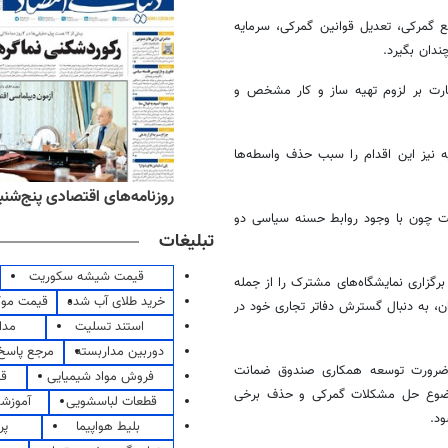
 گمرکی، تعدیل قوانین گمرکی، سرمایه
ندان بگیرد.
رت بر لزوم تهیه ساز و کار مشخص و
 نیز این اقدام را سبب حذف واسطه‌ها
ه‌های ورزشی پنج‌شنبه ۱۵ مرداد ۱۴۰۵
روزنامه‌های اقتصادی پنج‌شنبه ۱۵ مرداد ۰۵
است چون با وجود روابط حسنه سیاسی دو
تبلیغات
قیمت شیشه سکوریت
گزاری نمایشگاه‌های مشترک را از جمله
خرید طلای آب شده
قیمت مو
ن، به دنبال گسترش دفاتر تجاری خود در
استند تسلیت
مدا
دوربین مداربسته
مرجع پاسخ 
ر ضرورت توسعه همکاری صندوق ضمانت
فروش مواد شیمیایی
قی
وضوع حل مشکلات گمرکی و حذف برخی
قطعات لباسشویی
آموزشگ
د.
بلیط هواپیما
پر