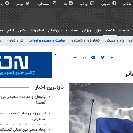
تلگرام
سروش
آی گپ
بله
اینستاگرام
توییتر
روبی
جامعه
اقتصاد
بازار
ورزش
سیاست
بین‌الملل
استان‌ها
عکس
فیلم
مج
ژی
راه و مسکن
کشاورزی و دامداری
صنعت و معدن و تجارت
کار و تعاون
س
تر
تازه‌ترین اخبار
اردوغان و مقامات سعودی دربار
گفتند؟
مازندرانی
ایجاد مسیر بین‌المللی گردشگری