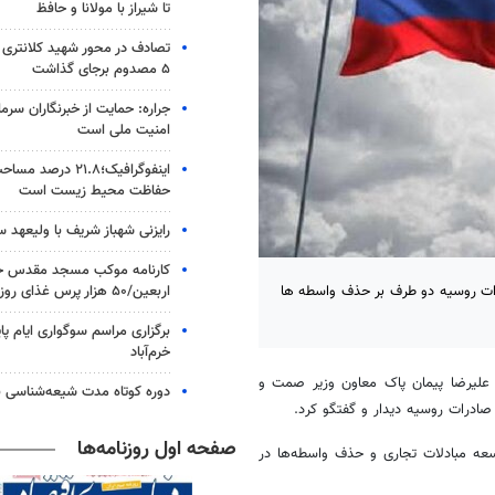
تا شیراز با مولانا و حافظ
۵ مصدوم برجای گذاشت
جراره: حمایت از خبرنگاران سرما
امنیت ملی است
اینفوگرافیک؛۲۱.۸ در
حفاظت محیط زیست است
رایزنی شهباز شریف با ولیعهد 
کارنامه موکب مسجد مقدس جم
اربعین/۵۰ هزار پرس غذای روزانه
رات روسیه دو طرف بر حذف واسطه ها
برگزاری مراسم سوگواری ایام پا
خرم‌آباد
علیرضا پیمان پاک معاون وزیر
صمت
و
دوره کوتاه مدت شیعه‌شناسی بر
ادرات روسیه دیدار و گفتگو کرد.
صفحه اول روزنامه‌ها
سعه مبادلات تجاری و حذف واسطه‌ها در