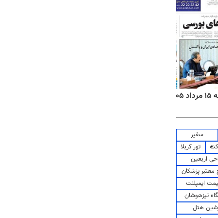
۱۴
روزنامه‌های صبح پنج‌شنبه ۱۵ مرداد ۱۴۰۵
روزنام
سفیر
کت
تور کربلا
حی اربعین
معتبر پزشکان
مت ایمپلنت
اه تیزهوشان
شین هتل