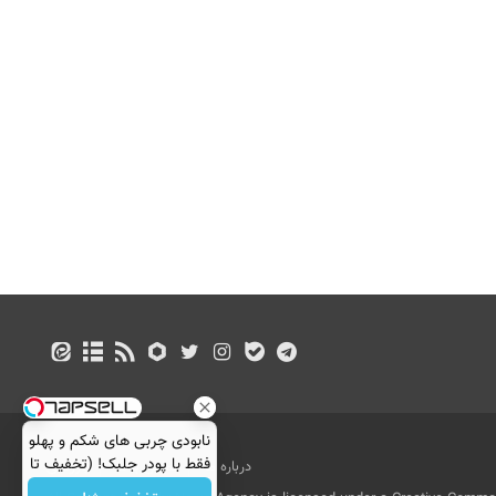
نابودی چربی های شکم و پهلو
فقط با پودر جلبک! (تخفیف تا
درباره ما
تماس با ما
بازرگانی
امشب)