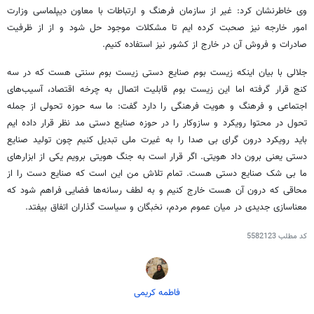
وی خاطرنشان کرد: غیر از سازمان فرهنگ و ارتباطات با معاون دیپلماسی وزارت
امور خارجه نیز صحبت کرده
ایم
تا مشکلات موجود حل شود و از از ظرفیت
صادرات و فروش آن در خارج از کشور نیز استفاده کنیم.
جلالی با بیان اینکه زیست بوم صنایع دستی زیست بوم سنتی هست که در سه
کنج قرار گرفته اما این زیست بوم قابلیت اتصال به چرخه اقتصاد، آسیب‌های
اجتماعی و فرهنگ و هویت فرهنگی را دارد گفت: ما سه حوزه تحولی از جمله
تحول در محتوا رویکرد و سازوکار را در حوزه صنایع دستی مد نظر قرار داده
ایم
باید رویکرد درون
گرای
بی صدا را به غیرت ملی تبدیل کنیم چون تولید صنایع
دستی یعنی برون داد هویتی. اگر قرار است به جنگ هویتی برویم یکی از ابزارهای
ما بی شک صنایع دستی هست. تمام تلاش من این است که صنایع دست را از
محاقی که درون آن هست خارج کنیم و به لطف رسانه‌ها فضایی فراهم شود که
معناسازی
جدیدی در میان عموم مردم، نخبگان و سیاست گذاران اتفاق بیفتد.
کد مطلب
5582123
فاطمه کریمی