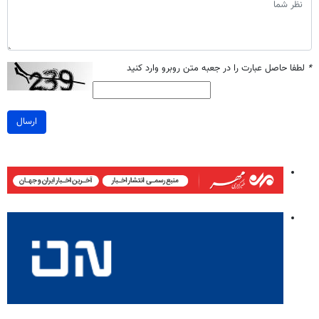
*
لطفا حاصل عبارت را در جعبه متن روبرو وارد کنید
ارسال