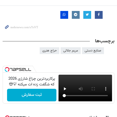
برچسب‌ها
صنایع دستی
مریم جلالی
حراج هنری
پرکاربردترین چراغ شارژی 2026
که شگفت زده ات میکنه 💡😍
ثبت سفارش