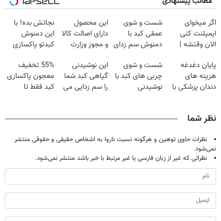
مطالب پیشنهادی
اگر میخوای
شست و شوی
این محصول
نجاتش بده! با
ایمپلنت کنی
عمقی کبد با
دارای اصالت کالا
این دمنوش
الان وقتشه |
دمنوش سم زدای
و مجوز وزارت
کبدتو پاکسازی
فقط با ۲۵
گیاهی
بهداشت
کن+ضمانت
پایان دغدغه
شست و شوی
این نوشیدنی
55% تخفیف
میلیون تومان!!!
است(55%تخفیف)
مرجوعی
هزینه های
چربی های کبد با
گیاهی کبد شما
معجون پاکسازی
دندان پزشکی با
نوشیدنی
را سم زدایی می
کبد فقط تا
پک سفید کننده
گیاهی(55%تخفیف)
کند (با ضمانت
امشب
خانگی
مرجوعی)
نظر شما
نظرات حاوی توهین و هرگونه نسبت ناروا به اشخاص حقیقی و حقوقی منتشر
نمی‌شود.
نظراتی که غیر از زبان فارسی یا غیر مرتبط با خبر باشد منتشر نمی‌شود.