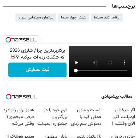
برچسب‌ها
برنامه نقد سینما
شبکه چهار سیما
سازمان سینمایی سوره
پرکاربردترین چراغ شارژی 2026
که شگفت زده ات میکنه 💡😍
ثبت سفارش
مطالب پیشنهادی
اگر میخوای
شست و شوی
فرم خود را در
هنوز برای زانو درد
ایمپلنت کنی
عمقی کبد با
بزرگترین
قرص میخوری؟
الان وقتشه |
دمنوش سم زدای
جشنواره ایمپلنت
وقتی می‌شه
فقط با ۲۵
گیاهی
تهران پر کنید ! |
بدون عمل
جادوی درمان
با اعتماد بنفس
پایان دغدغه
ویدیو هولناک از
میلیون تومان!!!
فقط ۲۵ میلیون
درمانش کرد؟؟؟؟