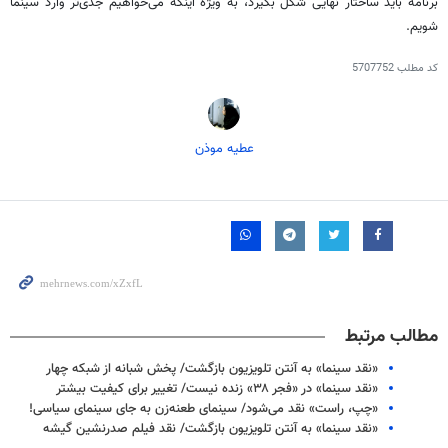
برنامه باید ساختار نهایی شکل بگیرد، به ویژه اینکه می‌خواهیم جدی‌تر وارد سینما
شویم.
کد مطلب
5707752
عطیه موذن
مطالب مرتبط
«نقد سینما» به آنتن تلویزیون بازگشت/ پخش شبانه از شبکه چهار
«نقد سینما» در «فجر ۳۸» زنده نیست/ تغییر برای کیفیت بیشتر
«چپ، راست» نقد می‌شود/ سینمای طعنه‌زن به جای سینمای سیاسی!
«نقد سینما» به آنتن تلویزیون بازگشت/ نقد فیلم صدرنشین گیشه