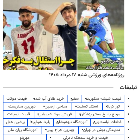
روزنامه‌های ورزشی شنبه ۱۷ مرداد ۱۴۰۵
تبلیغات
قیمت شیشه سکوریت
سفیر
خرید طلای آب شده
قیمت موکت
تور کربلا
استند تسلیت
مداحی اربعین
دوربین مداربسته
مرجع پاسخ معتبر پزشکان
فروش مواد شیمیایی
قیمت ایمپلنت
قطعات لباسشویی
آموزشگاه تیزهوشان
بلیط هواپیما
پرشین هتل
نمایندگی بوش در تهران
بهترین جراح بینی
آموزشگاه زبان ملل
قیمت و خرید سمعک نامرئی
مهرینو