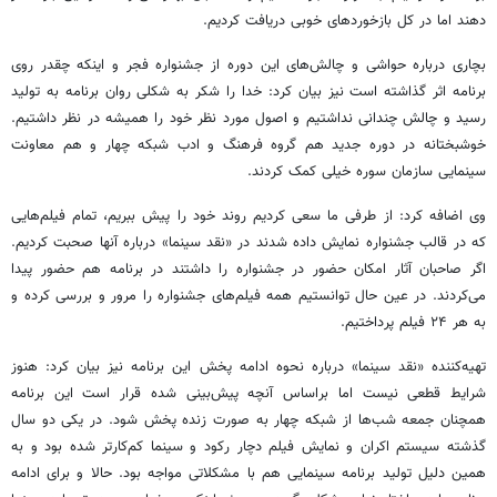
دهند اما در کل بازخوردهای خوبی دریافت کردیم.
بچاری
درباره حواشی و چالش‌های این دوره از جشنواره فجر و اینکه چقدر روی
برنامه اثر گذاشته است نیز بیان کرد: خدا را شکر به شکلی روان برنامه به تولید
رسید و چالش چندانی نداشتیم و اصول مورد نظر خود را همیشه در نظر داشتیم.
خوشبختانه در دوره جدید هم گروه فرهنگ و ادب شبکه چهار
و هم
معاونت
سینمایی
سازمان سوره
خیلی کمک کردند.
وی اضافه کرد: از طرفی ما سعی کردیم روند خود را پیش ببریم، تمام فیلم‌هایی
که در قالب جشنواره نمایش داده شدند در «نقد سینما» درباره آنها صحبت کردیم.
اگر صاحبان آثار امکان حضور در جشنواره را داشتند در برنامه هم حضور پیدا
می‌کردند. در عین حال توانستیم همه فیلم‌های جشنواره را مرور و بررسی کرده و
به هر ۲۴ فیلم پرداختیم.
تهیه‌کننده «نقد سینما» درباره نحوه ادامه پخش این برنامه نیز بیان کرد: هنوز
شرایط قطعی نیست اما
براساس
آنچه پیش‌بینی شده قرار است این برنامه
همچنان جمعه شب‌ها از شبکه
چهار به
صورت زنده پخش شود. در یکی دو سال
گذشته سیستم
اکران
و نمایش فیلم دچار رکود و سینما کم‌کارتر شده بود و به
همین دلیل تولید برنامه سینمایی هم با مشکلاتی مواجه بود. حالا و برای ادامه