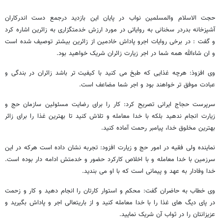
حجت الاسلام والمسلمین نواب در پایان این بازدید درجمع دست اندرکاران
آشپزخانه بدردر سخنانی به روایاتی در مورد ارزش خدمتگزاری به زائرین اشاره کرد
و گفت : در برخی روایات اجرو پاداش خادمین از زائرین بیشتر توصیف شده است
و ان شاءالله همه شما در اجر زیارت زائران شریک خواهید بود.
وی افزوذ: هرچه غذایی که طبخ می کنید با کیفیت تر باشد زائران در بندگی و
عبادت موفق تر خواهند بود و اجر شما مضاعف است.
سرپرست حجاج ایرانی تصریح کرد: کار را برای رضایت مسئولین سازمان حج و
زیارت انجام ندهید بلکه با خدا معامله و تلاش کنید تا بهترین غذا را برای زائر
بهترین مخلوق خدا، پیامبر رحمت آماده کنید.
نماینده ولی فقیه در امور حج و زیارت افزود: تجربه نشان داده است هرکه در این
سرزمین با خدا معامله و با اخلاص کارکرد حضور و خدمتش ادامه دار بوده است.
خدا وفادار به عهد و پیمانی است که با او می بندید.
وی خطاب به حاضران گفت: محکم و استوار کارتان را انجام دهید و کار و زحمت
در پای دیگ های غذا را با خدا معامله کنید و از باریتعالی اجر و پاداش بگیرید و
عزیزانتان را در ثواب آن شریک نمایید.