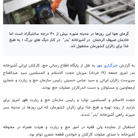
گرمای هوا این روزها در مدینه منوره بیش از ۴۰ درجه سانتیگراد است اما
خادمان ضیوف الرحمان در آشپزخانه "‌بدر" در کنار دیگ های بزرگ ؛ به طبخ
غذا برای زائران کشورمان مشغول اند.
به گزارش
خبرگزاری مهر
به نقل از پایگاه اطلاع رسانی حج، کارکنان ایرانی آشپزخانه
بدر امروز جمعه (۱۹ خرداد) میزبان حجت الاسلام و المسلمین سید عبدالفتاح
سرپرست زائران ایرانی و سید عباس حسینی رئیس سازمان حج و زیارت و شماری
ازمعاونین و مسئولان و دست اندرکاران عملیات حج بودند.
حجت الاسلام و المسلمین نواب و رئیس سازمان حج و زیارت ظهر امروز برای
بازدید از روند تهیه و طبخ غذا برای زائران کشورمان که این روزها در مدینه بسر
میبرند راهی آشپزخانه "‌بدر" شدند.
استقبال از نماینده ولی فقیه در امور حج و زیارت و هیئت همراه در محوطه
آشپزخانه با صدای صلوات کارکنان و خواندن قطعه شعری توام بود.