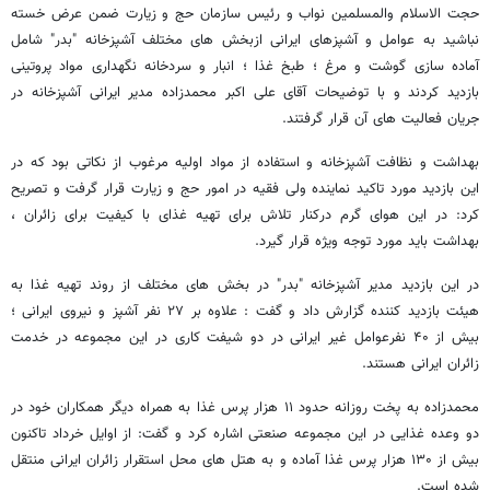
حجت الاسلام والمسلمین نواب و رئیس سازمان حج و زیارت ضمن عرض خسته
نباشید به عوامل و آشپزهای ایرانی ازبخش های مختلف آشپزخانه "‌بدر" شامل
آماده سازی گوشت و مرغ ؛‌ طبخ غذا ؛‌ انبار و سردخانه نگهداری مواد پروتینی
بازدید کردند و با توضیحات آقای علی اکبر محمدزاده مدیر ایرانی آشپزخانه در
جریان فعالیت های آن قرار گرفتند.
بهداشت و نظافت آشپزخانه و استفاده از مواد اولیه مرغوب از نکاتی بود که در
این بازدید مورد تاکید نماینده ولی فقیه در امور حج و زیارت قرار گرفت و تصریح
کرد: در این هوای گرم درکنار تلاش برای تهیه غذای با کیفیت برای زائران ،
بهداشت باید مورد توجه ویژه قرار گیرد.
در این بازدید مدیر آشپزخانه "بدر"‌ در بخش های مختلف از روند تهیه غذا به
هیئت بازدید کننده گزارش داد و گفت : علاوه بر ۲۷ نفر آشپز و نیروی ایرانی ؛
بیش از ۴۰ نفرعوامل غیر ایرانی در دو شیفت کاری در این مجموعه در خدمت
زائران ایرانی هستند.
محمدزاده به پخت روزانه حدود ۱۱ هزار پرس غذا به همراه دیگر همکاران خود در
دو وعده غذایی در این مجموعه صنعتی اشاره کرد و گفت: از اوایل خرداد تاکنون
بیش از ۱۳۰ هزار پرس غذا آماده و به هتل های محل استقرار زائران ایرانی منتقل
شده است.