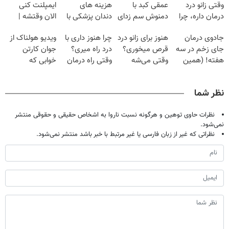
وقتی زانو درد
عمقی کبد با
هزینه های
ایمپلنت کنی
درمان داره، چرا
دمنوش سم زدای
دندان پزشکی با
الان وقتشه |
دردش رو داری
گیاهی
پک سفید کننده
فقط با ۲۵
جادوی درمان
هنوز برای زانو درد
چرا هنوز داری با
ویدیو هولناک از
تحمل میکنی؟❗
خانگی
میلیون تومان!!!
جای زخم در سه
قرص میخوری؟
درد راه میری؟
جوان کارتن
هفته! (همین
وقتی می‌شه
وقتی راه درمان
خوابی که
حالا رایگان
بدون عمل
جلو پاته!
میلیاردر شد.
صحبت کنید)
درمانش کرد؟؟؟؟
آموزش رایگان
نظر شما
نظرات حاوی توهین و هرگونه نسبت ناروا به اشخاص حقیقی و حقوقی منتشر
نمی‌شود.
نظراتی که غیر از زبان فارسی یا غیر مرتبط با خبر باشد منتشر نمی‌شود.