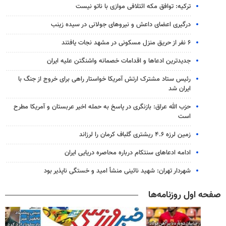
ترکیه: توافق مکه ائتلافی موازی با ناتو نیست
درگیری اعضای داعش و نیروهای جولانی در سیده زینب
۶ نفر از حریق منزل مسکونی در مشهد نجات یافتند
جدیدترین ادعاها و اقدامات خصمانه واشنگتن علیه ایران
رئیس ستاد مشترک ارتش آمریکا خواستار راهی برای خروج از جنگ با
ایران شد
حزب الله عراق: بازنگری در پاسخ به حمله اخیر عربستان و آمریکا مطرح
است
زمین لرزه ۴.۶ ریشتری گلباف کرمان را لرزاند
ادامه ادعاهای سنتکام درباره محاصره دریایی ایران
شهردار تهران: شهید نائینی منشأ امید و خستگی‌ ناپذیر بود
صفحه اول روزنامه‌ها