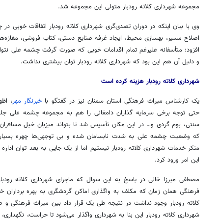
مجموعه شهرداری کلاته رودبار متولی این مجموعه شد.
وی با بیان اینکه در دوران تصدی‌گری شهرداری کلاته رودبار اتفاقات خوبی در 
اصلاح مسیر، بهسازی محیط، ایجاد غرفه صنایع دستی، کتاب فروشی، مغازه‌ه
افزود: متأسفانه علیرغم تمام اقدامات خوبی که صورت گرفت چشمه علی نتوا
و دلیل آن هم این بود که شهرداری کلاته رودبار توان بیشتری نداشت.
شهرداری کلاته رودبار هزینه کرده است
یک کارشناس میراث فرهنگی استان سمنان نیز در گفتگو با
خبرنگار مهر
، اظه
حتی توجه برخی سرمایه گذاران دامغانی را هم به مجموعه چشمه علی جلب 
سنتی، بوم گردی و… در این مکان تأسیس شد تا بتواند میزبان
خیل
مسافران 
که وضعیت چشمه علی به شدت نابسامان شده و بی توجهی‌ها چهره بسیار 
منکر خدمات شهرداری کلاته رودبار نیستیم اما از یک جایی به بعد توان اداره
این امر ورود کرد.
مصطفی میرزا
خانی
در پاسخ به این سوال که ماجرای شهرداری کلاته رودبا
فرهنگی همان زمان که مکلف به واگذاری اماکن گردشگری به بهره برداران خص
کلاته رودبار وجود نداشت در نتیجه طی یک قرار داد بین میراث فرهنگی و 
شهرداری کلاته رودبار این بنا به شهرداری واگذار می‌شود تا حراست، نگهداری، ت