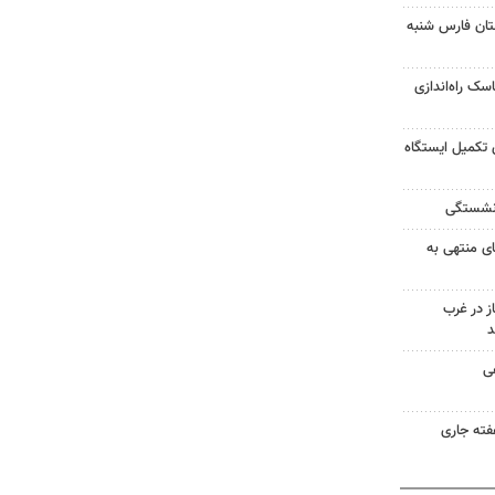
ان فارس شنبه
 جایگاه CNG در جاسک راه‌اندازی
 برای تکمیل ایستگاه
زنشستگی
ی منتهی به
جاز در غرب
د
هی
فته جاری