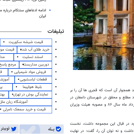
ادامه ادعاهای سنتکام درباره م
ایران
تبلیغات
قیمت شیشه سکوریت
خرید طلای آب شده
قیمت مو
استند تسلیت
مدا
دوربین مداربسته
مرجع پاسخ 
فروش مواد شیمیایی
قی
قطعات لباسشویی
آموزشگ
بلیط هواپیما
پر
جد همجوار آن است که
قجری
ها
آن را بر
نمایندگی بوش در تهران
بهت
فراد مطلع و محقق در شهرستان دامغان در
آموزشگاه زبان ملل
، ثبت آن را به عنوان منطقه نمونه گردشگری ملی به خرداد ماه سال ۸۶ و مصوبه هیئت وزیران
قیمت و خرید سمعک نامرئی
خود در قبال این مجموعه داشت، نخست
 داشت و نه توان آن را، گفت: در نهایت