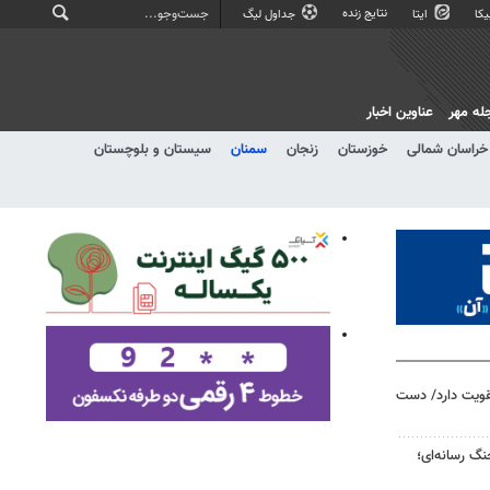
نتایج زنده
کا
ایتا
جداول لیگ
له مهر
عناوین اخبار
خراسان شمالی
خوزستان
زنجان
سمنان
سیستان و بلوچستان
تقویت دارد/ دست
گ رسانه‌ای؛