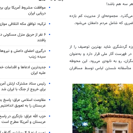
هر سه هم باشد!
موافقت مشروط آمریکا برای بر
دریایی ایران
‌گذرد. مجموعه‌ای از مدیریت کم بازده
 ضرری که شامل مردم دامغان می‌شود.
ترکیه: توافق مکه ائتلافی موازی
۶ نفر از حریق منزل مسکونی 
یافتند
زه گردشگری شاید بهترین توصیف را از
درگیری اعضای داعش و نیروهای
فهرست آثار ملی قرار دارد و به‌عنوان
سیده زینب
ران، رو به نابودی می‌رود. این محوطه
جدیدترین ادعاها و اقدامات خ
 و متأسفانه شستن لباس توسط مسافران
علیه ایران
رئیس ستاد مشترک ارتش آمریکا
برای خروج از جنگ با ایران شد
مقاومت اسلامی عراق: پاسخ به 
عربستان را به تعویق انداختیم
حزب الله عراق: بازنگری در پاسخ
عربستان و آمریکا مطرح است
زمین لرزه ۴.۶ ریشتری گلباف کرمان را لرزاند