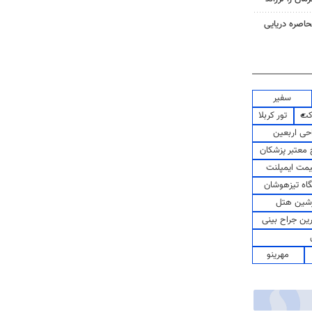
حاصره دریایی
سفیر
کت
تور کربلا
حی اربعین
معتبر پزشکان
مت ایمپلنت
اه تیزهوشان
شین هتل
رین جراح بینی
مهرینو