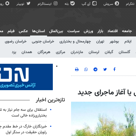
تلگرام
سروش
آی گپ
بله
اینستاگرام
توییتر
روبی
جامعه
اقتصاد
بازار
ورزش
سیاست
بین‌الملل
استان‌ها
عکس
فیلم
مج
ایلام
بوشهر
تهران
چهارمحال و بختیاری
خراسان جنوبی
خراسان رضوی
گلستان
گیلان
لرستان
مازندران
مرکزی
هرمزگان
همدان
یزد
یا آغاز ماجرای جدید
تازه‌ترین اخبار
استقلال برای سه جام نیاز به 
بختیاری‌زاده خالی است
خبرنگاران خارگ در خط مقدم جن
راویان حقیقت در سنگر اول