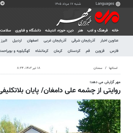
شنبه ۱۷ مرداد ۱۴۰۵
خانه
فرهنگ و ادب
هنر
دين، حوزه، انديشه
دانشگاه و فناوری
سلامت
عناوین اخبار
آذربایجان شرقی
آذربایجان غربی
اصفهان
اردبیل
البرز
فارس
قزوین
قم
کردستان
کرمان
کرمانشاه
کهگیلویه و بویراحمد
استانها
سمنان
۱۸ تیر ۱۴۰۲، ۸:۲۴
مهر گزارش می دهد؛
روایتی از چشمه علی دامغان/ پایان بلاتکلیفی 