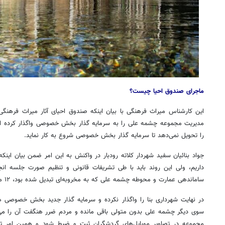
ماجرای صندوق احیا چیست؟
این کارشناس میراث فرهنگی با بیان اینکه صندوق احیای آثار میراث فرهنگی 
مدیریت مجموعه چشمه علی را به سرمایه گذار بخش خصوصی واگذار کرده است،
را تحویل نمی‌دهد تا سرمایه گذار بخش خصوصی شروع به کار نماید.
جواد بنائیان سفید شهردار کلاته رودبار در واکنش به این امر ضمن بیان اینکه 
داریم، ولی این روند باید با طی تشریفات قانونی و تنظیم صورت جلسه انجا
ساماندهی عمارت و محوطه چشمه علی که به مخروبه‌ای تبدیل شده بود، ۱۲ میلیارد تومان هزینه شده است.
در نهایت شهرداری بنا را واگذار نکرده و سرمایه گذار جدید بخش خصوصی هم نم
سوی دیگر چشمه علی بدون متولی باقی مانده و مردم ضرر هنگفت آن را می‌
مجموعه در تصاویر موبایل‌های گردشگران ثبت و ضبط شود و همین امر ت