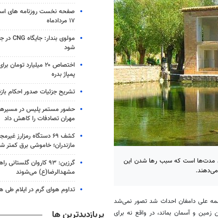
صفحه نخست روزنامه های است
۱۷ مردادماه
مولوی بندار:
شود
اختصاص ۲۰ میلیارد تومان
پمپاژ بدره
تشریح جزئیات صدور احکام با
حضور مستمر پلیس در مسیرها
مهران تصادفات را کاهش داد
کشف ۶۹ دستگاه رمزارز غیرم
مازندران؛ خاموشی برق کمتر ش
ان مدت‌ها است که سبب رها شدن این
گرزین: ۹۳ کاروان گلستانی را
ی‌دهند.
مشهدالرضا(ع) می‌شوند
تداوم هوای گرم در ایلام طی ه
مه علی دامغان احداث شد تصور نمی‌شد
پربازدیدترین ها
زمین و آسمان بماند، در واقع نه برای