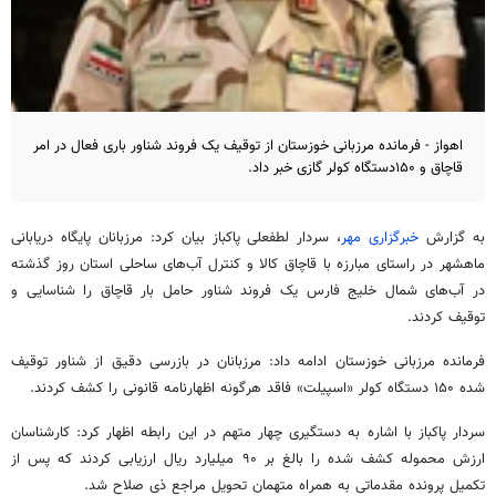
اهواز - فرمانده مرزبانی خوزستان از توقیف یک فروند شناور باری فعال در امر
قاچاق و ۱۵۰دستگاه کولر گازی خبر داد.
به گزارش
خبرگزاری مهر
، سردار لطفعلی پاکباز بیان کرد: مرزبانان پایگاه دریابانی
ماهشهر در راستای مبارزه با قاچاق کالا و کنترل آب‌های ساحلی استان روز گذشته
در آب‌های شمال خلیج فارس یک فروند شناور حامل بار قاچاق را شناسایی و
توقیف کردند.
فرمانده مرزبانی خوزستان ادامه داد: مرزبانان در بازرسی دقیق از شناور توقیف
شده ۱۵۰ دستگاه کولر «
اسپیلت
» فاقد هرگونه اظهارنامه قانونی را کشف کردند.
سردار پاکباز با اشاره به دستگیری چهار متهم در این رابطه اظهار کرد: کارشناسان
ارزش محموله کشف شده را بالغ بر ۹۰ میلیارد ریال ارزیابی کردند که پس از
تکمیل پرونده مقدماتی به همراه متهمان تحویل مراجع
ذی
صلاح شد.