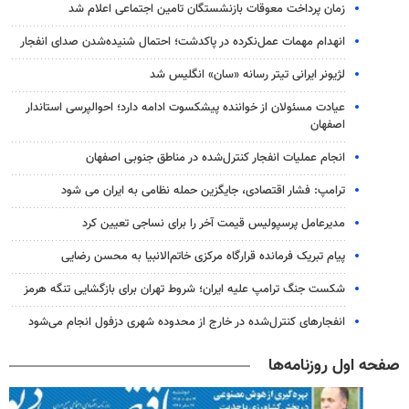
زمان پرداخت معوقات بازنشستگان تامین اجتماعی اعلام شد
انهدام مهمات عمل‌نکرده در پاکدشت؛ احتمال شنیده‌شدن صدای انفجار
لژیونر ایرانی تیتر رسانه «سان» انگلیس شد
عیادت مسئولان از خواننده پیشکسوت ادامه دارد؛ احوالپرسی استاندار
اصفهان
انجام عملیات انفجار کنترل‌شده در مناطق جنوبی اصفهان
ترامپ: فشار اقتصادی، جایگزین حمله نظامی به ایران می شود
مدیرعامل پرسپولیس قیمت آخر را برای نساجی تعیین کرد
پیام تبریک فرمانده قرارگاه مرکزی خاتم‌الانبیا به محسن رضایی
شکست جنگ ترامپ علیه ایران؛ شروط تهران برای بازگشایی تنگه هرمز
انفجارهای کنترل‌شده در خارج از محدوده شهری دزفول انجام می‌شود
صفحه اول روزنامه‌ها