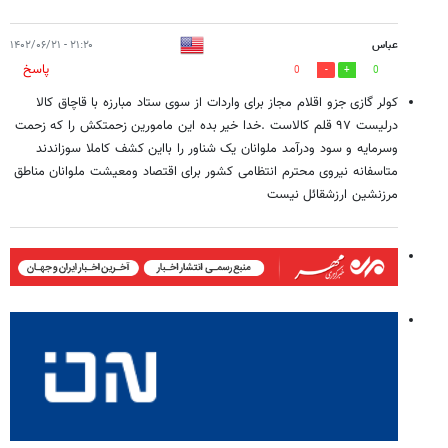
عباس
۲۱:۲۰ - ۱۴۰۲/۰۶/۲۱
پاسخ
0
0
کولر گازی جزو اقلام مجاز برای واردات از سوی ستاد مبارزه با قاچاق کالا
درلیست ۹۷ قلم کالاست .خدا خیر بده این مامورین زحمتکش را که زحمت
وسرمایه و سود ودرآمد ملوانان یک شناور را بااین کشف کاملا سوزاندند
متاسفانه نیروی محترم انتظامی کشور برای اقتصاد ومعیشت ملوانان مناطق
مرزنشین ارزشقائل نیست