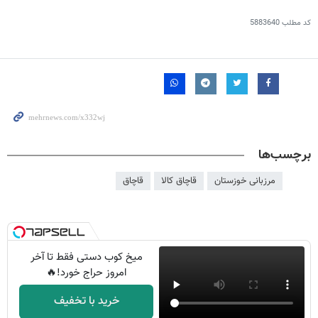
کد مطلب
5883640
برچسب‌ها
مرزبانی خوزستان
قاچاق کالا
قاچاق
میخ کوب دستی فقط تا آخر
امروز حراج خورد!🔥
خرید با تخفیف