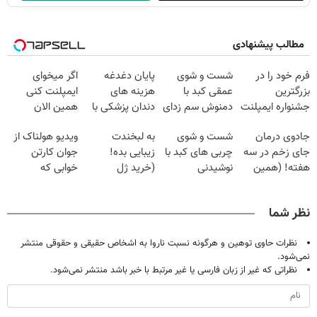
مطالب پیشنهادی
فرم خود را در
شست و شوی
پایان دغدغه
اگر میخوای
بزرگترین
عمقی کبد با
هزینه های
ایمپلنت کنی
جشنواره ایمپلنت
دمنوش سم زدای
دندان پزشکی با
همین الان
تهران پر کنید ! |
گیاهی
پک سفید کننده
وقتشه | فقط با
جادوی درمان
شست و شوی
به لبخندت
ویدیو هولناک از
فقط ۲۵ میلیون
خانگی
۲۵ میلیون
جای زخم در سه
چربی های کبد با
زیبایی بده!
جوان کارتن
تومان!!!
هفته! (همین
نوشیدنی
(خرید ژل
خوابی که
حالا رایگان
گیاهی(55%تخفیف)
سفیدکننده
میلیاردر شد.
صحبت کنید)
دندان
آموزش رایگان
نظر شما
با40%تخفیف)
نظرات حاوی توهین و هرگونه نسبت ناروا به اشخاص حقیقی و حقوقی منتشر
نمی‌شود.
نظراتی که غیر از زبان فارسی یا غیر مرتبط با خبر باشد منتشر نمی‌شود.