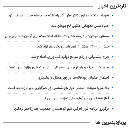
تازه‌ترین اخبار
شورای انتخاب متون تالار هنر، آثار راه‌یافته به مرحله بعد را معرفی کرد
صیادمنش تعویض طلایی لخ پوزنان شد
سمنان میدان‌دار عرصه «هیهات منا الذله»؛ مردم پای آرمان‌ها تا پای جان
بیش از ۲۴۰۰ هکتار از تصرفات رودخانه‌ای آزاد شد
طرح پشتیبانی و رفع موانع تولید کشاورزی اصلاح شد
مدیریت مصرف و پایداری برق همچنان از اولویت های وزارت نیرو است
احتمال طغیان رودخانه‌ها در چهارمحال و بختیاری
داداشی: سرعت انتشار اخبار هواشناسی در خبرگزاری مهر ارزشمند است
آغاز هشتمین سوگواره ملی تعزیه در وراوی فارس
برگزاری برنامه توان‌افزایی تیم کوهستان جمعیت هلال‌احمر لردگان
پربازدیدترین ها