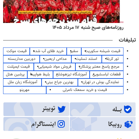
روزنامه‌های صبح شنبه ۱۷ مرداد ۱۴۰۵
تبلیغات
قیمت شیشه سکوریت
سفیر
خرید طلای آب شده
قیمت موکت
تور کربلا
استند تسلیت
مداحی اربعین
دوربین مداربسته
مرجع پاسخ معتبر پزشکان
فروش مواد شیمیایی
قیمت ایمپلنت
قطعات لباسشویی
آموزشگاه تیزهوشان
بلیط هواپیما
پرشین هتل
نمایندگی بوش در تهران
بهترین جراح بینی
آموزشگاه زبان ملل
قیمت و خرید سمعک نامرئی
مهرینو