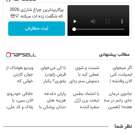
پرکاربردترین چراغ شارژی 2026
که شگفت زده ات میکنه 💡😍
ثبت سفارش
مطالب پیشنهادی
اگر میخوای
شست و شوی
تا کی می‌خوای
ویدیو هولناک از
ایمپلنت کنی
عمقی کبد با
قرص زانودرد
جوان کارتن
الان وقتشه |
دمنوش سم زدای
بخوری؟ یکبار
خوابی که
فقط با ۲۵
گیاهی
اصولی درمانش
میلیاردر شد.
جادوی درمان
با اعتماد بنفس
پایان دغدغه
خلافی خودروتو
میلیون تومان!!!
کن
آموزش رایگان
جای زخم در سه
لبخند بزن (ژل
هزینه های
الان ببین، با
هفته! (همین
سفیدکننده
دندان پزشکی با
پلاک و کد ملی،
حالا رایگان
دندان40%تخفیف)
پک سفید کننده
بدون نیاز به
صحبت کنید)
خانگی
مراجعه حضوری
نظر شما