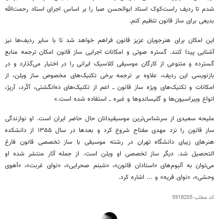
شدم تا ردیف راست‌کوک استاد ابوالحسن صبا را بر اساس اجرای استاد رحمت‌الله
بدیعی برای ساز قانون تنظیم کنم.
این امکان برای هنرجویان عزیز قانون فراهم خواهد شد تا با سایر ردیف‌ها نیز
آشنایی پیدا کنند. گستره‌ صوتی و امکانات اجرایی ساز قانون امکان ترجمه‌ منابع
گسترده و متنوعی از کارگان موسیقی کلاسیک ایرانی را در اختیار می‌گذارد و در
بازنویسی این ردیف، علاوه بر ترجمه‌ برخی تکنیک‌های مخصوص ساز ویلن، از
امکانات و تکنیک‌های ویژه‌ ساز قانون ــ اعم از تکنیک‌های ده‌انگشتی، آکُرد، آرپژ،
انواع ویبراسیون‌ها و گلیساندوها و غیره ــ استفاده شده است.»
ملیحه سعیدی از سرشناس‌ترین موسیقیدانان حال حاضر ایران است. او نوازندگی
ساز قانون را نزد مهدی مفتاح شروع کرد و بعدها در سال ۱۳۵۵ از دانشکده
هنرهای زیبای دانشگاه تهران در رشته موسیقی با ساز تخصصی قانون فارغ
التحصیل شد. دیگر ساز تخصصی او ویلن است. از جمله آثار منتشر شده او
می‌توان به آلبوم‌های «استادان قانون»، «شبنم صحرایی»، «نوای غربت»، «آهوی
وحشی»، «نوای قریه» و ... اشاره کرد.
کد مطلب
5918205