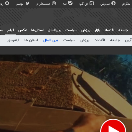
تلگرام
سروش
آی گپ
بله
اینستاگرام
توییتر
روبی
جامعه
اقتصاد
بازار
ورزش
سیاست
بین‌الملل
استان‌ها
عکس
فیلم
مج
آیین
جامعه
اقتصاد
ورزش
سیاست
بین الملل
استان ها
اینفومهر