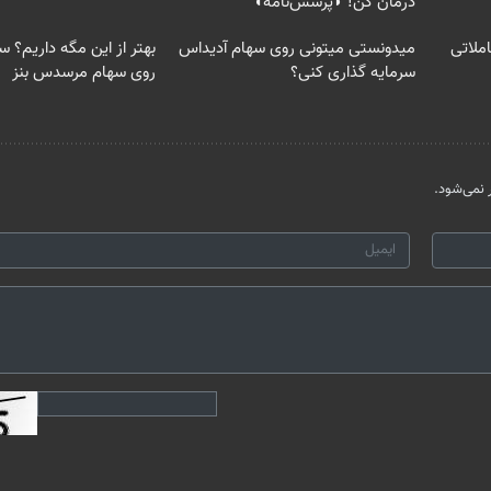
درمان کن! ◗پرسش‌نامه◖
ملاتی
میدونستی میتونی روی سهام آدیداس
بهتر از این مگه داریم؟ س
سرمایه گذاری کنی؟
روی سهام مرسدس بنز
نمی‌شود.