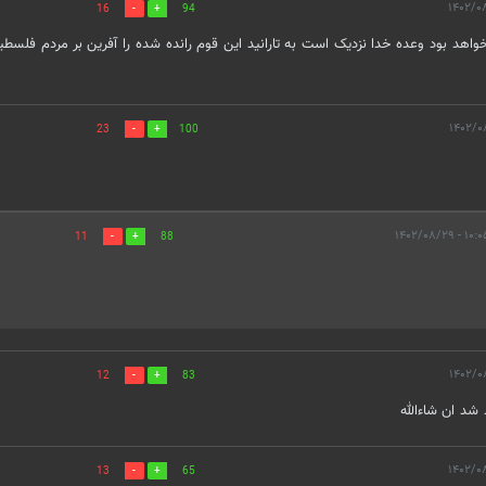
16
94
اهد بود وعده خدا نزدیک است به تارانید این قوم رانده شده را آفرین بر مردم فلسطی
23
100
۱۰:۰۵ - ۱۴۰۲/۰
11
88
12
83
 شد ان شاءالله
13
65