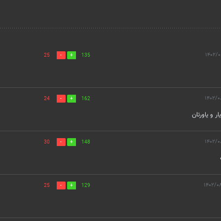
25
135
24
162
ر و یاورتان
30
148
25
129