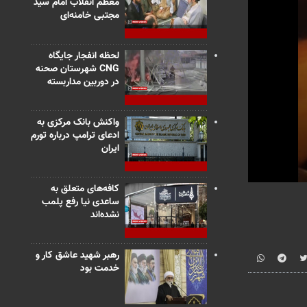
معظم انقلاب امام سید
مجتبی خامنه‌ای
لحظه انفجار جایگاه
CNG شهرستان صحنه
در دوربین مداربسته
واکنش بانک مرکزی به
ادعای ترامپ درباره تورم
ایران
0
کافه‌های متعلق به
seconds
ساعدی نیا رفع پلمب
of
نشده‌اند
2
minutes,
53
seconds
Vo
رهبر شهید عاشق کار و
90%
خدمت بود