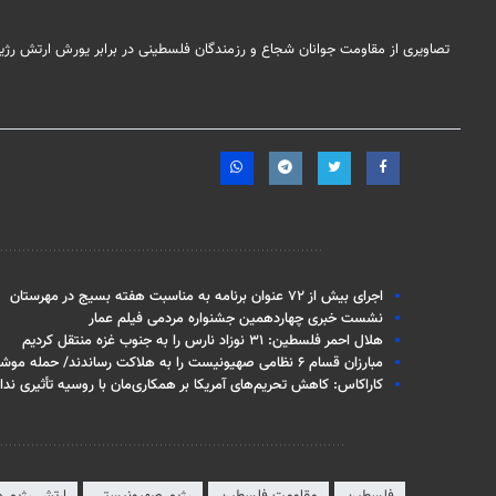
تصاویری از مقاومت جوانان شجاع و رزمندگان فلسطینی در برابر یورش ارتش رژ
مطالب مرتبط
اجرای بیش از ۷۲ عنوان برنامه به مناسبت هفته بسیج در مهرستان
نشست خبری چهاردهمین جشنواره مردمی فیلم عمار
هلال احمر فلسطین: ۳۱ نوزاد نارس را به جنوب غزه منتقل کردیم
مبارزان قسام ۶ نظامی صهیونیست را به هلاکت رساندند/ حمله موشکی مقاومت به سدیروت
کاراکاس: کاهش تحریم‌های آمریکا بر همکاری‌مان با روسیه تأثیری ندار
برچسب‌ها
فلسطین
مقاومت فلسطین
رژیم صهیونیستی
ارتش رژیم 