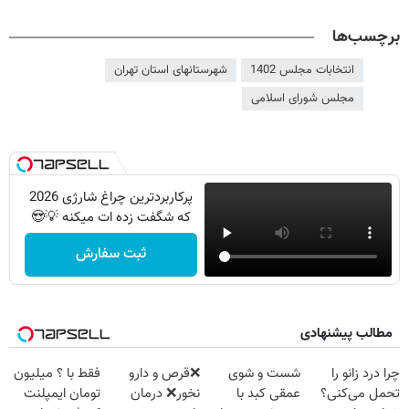
برچسب‌ها
انتخابات مجلس 1402
شهرستانهای استان تهران
مجلس شورای اسلامی
پرکاربردترین چراغ شارژی 2026
که شگفت زده ات میکنه 💡😍
ثبت سفارش
مطالب پیشنهادی
چرا درد زانو را
شست و شوی
❌قرص‌ و دارو
فقط با ؟ میلیون
تحمل می‌کنی؟
عمقی کبد با
نخور❌ درمان
تومان ایمپلنت