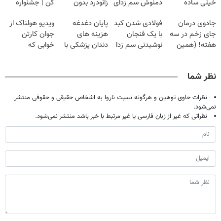
خیلی ساده
دمنوش سم زدای
زانودرد بدون
کن | جشنواره
درمنزل درمانش
گیاهی
قرص
تموم نشه !!!
جادوی درمان
فولادی شدن کبد
پایان دغدغه
ویدیو هولناک از
کن
جای زخم در سه
با یک فنجان
هزینه های
جوان کارتن
هفته! (همین
نوشیدنی سم زدا
دندان پزشکی با
خوابی که
حالا رایگان
پک سفید کننده
میلیاردر شد.
صحبت کنید)
خانگی
آموزش رایگان
نظر شما
نظرات حاوی توهین و هرگونه نسبت ناروا به اشخاص حقیقی و حقوقی منتشر
نمی‌شود.
نظراتی که غیر از زبان فارسی یا غیر مرتبط با خبر باشد منتشر نمی‌شود.