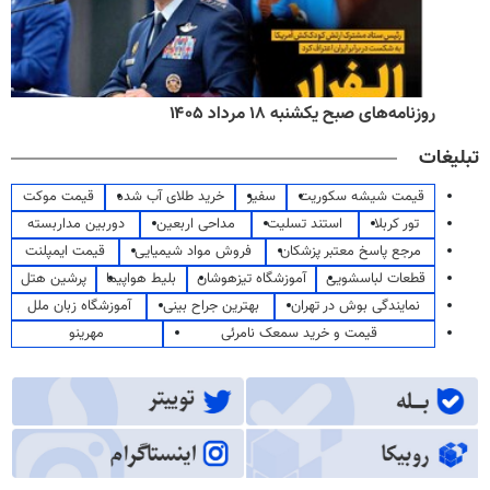
روزنامه‌های صبح یکشنبه ۱۸ مرداد ۱۴۰۵
تبلیغات
قیمت شیشه سکوریت
سفیر
خرید طلای آب شده
قیمت موکت
تور کربلا
استند تسلیت
مداحی اربعین
دوربین مداربسته
مرجع پاسخ معتبر پزشکان
فروش مواد شیمیایی
قیمت ایمپلنت
قطعات لباسشویی
آموزشگاه تیزهوشان
بلیط هواپیما
پرشین هتل
نمایندگی بوش در تهران
بهترین جراح بینی
آموزشگاه زبان ملل
قیمت و خرید سمعک نامرئی
مهرینو