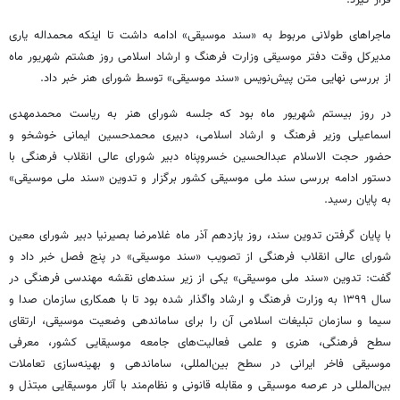
قرار گیرد.
ماجراهای طولانی مربوط به «سند موسیقی» ادامه داشت تا اینکه
محمداله
یاری
مدیرکل وقت دفتر موسیقی وزارت فرهنگ و ارشاد اسلامی روز هشتم شهریور ماه
از بررسی نهایی متن پیش‌نویس «سند موسیقی» توسط شورای هنر خبر داد.
در روز بیستم شهریور ماه بود که جلسه شورای هنر به ریاست محمدمهدی
اسماعیلی وزیر فرهنگ و ارشاد اسلامی، دبیری محمدحسین ایمانی خوشخو و
حضور حجت الاسلام عبدالحسین خسروپناه دبیر شورای عالی انقلاب فرهنگی با
دستور ادامه بررسی سند ملی موسیقی کشور برگزار و تدوین «سند ملی موسیقی»
به پایان رسید.
با پایان گرفتن تدوین سند، روز یازدهم آذر ماه غلامرضا
بصیرنیا
دبیر شورای معین
شورای عالی انقلاب فرهنگی از تصویب «سند موسیقی» در پنج فصل خبر داد و
گفت: تدوین «سند ملی موسیقی» یکی از زیر سندهای نقشه مهندسی فرهنگی در
سال ۱۳۹۹ به وزارت فرهنگ و ارشاد واگذار شده بود تا با همکاری سازمان صدا و
سیما و سازمان تبلیغات اسلامی آن را برای ساماندهی وضعیت موسیقی، ارتقای
سطح فرهنگی، هنری و علمی فعالیت‌های جامعه موسیقایی کشور، معرفی
موسیقی فاخر ایرانی در سطح بین‌المللی، ساماندهی و بهینه‌سازی تعاملات
بین‌المللی در عرصه موسیقی و مقابله قانونی و نظام‌مند با آثار موسیقایی مبتذل و