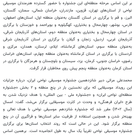
بر این اساس مرحله منطقه‌ای این جشنواره با حضور گسترده هنرمندان موسیقی
نواحی از استان‌های تهران، قزوین، مازندران، خراسان شمالی، سمنان، گلستان،
البرز، و قم با برگزاری در استان گلستان به‌عنوان منطقه اول، استان‌های اصفهان،
فارس، بوشهر، چهارمحال و بختیاری، کهگیلویه و بویراحمد و خوزستان با برگزاری
در استان چهارمحال و بختیاری به‌عنوان منطقه دوم، استان‌های آذربایجان شرقی،
آذربایجان غربی، اردبیل، زنجان و گیلان با برگزاری در استان آذربایجان شرقی
به‌عنوان منطقه سوم، استان‌های کرمانشاه، ایلام، لرستان، همدان، مرکزی و
کردستان با برگزاری در استان کرمانشاه به‌عنوان منطقه چهارم، استان‌های خراسان
رضوی، خراسان جنوبی، کرمان، یزد، سیستان و بلوچستان و هرمزگان با برگزاری در
استان کرمان به‌عنوان منطقه پنجم پیش روی مخاطبان قرار گرفت.
محمدعلی
مراتی
دبیر شانزدهمین جشنواره موسیقی نواحی ایران، درباره جزئیات
این رویداد موسیقایی که برای نخستین بار در پنج منطقه و ۲ بخش «جشنواره
منطقه‌ای نواحی ایران» و «جشنواره ملی - بین
المللی
» با هدف نزدیک شدن به
طرح «ایران فرهنگی» و وحدت در کثرت موسیقایی برگزار می‌شد، گفت: امسال
(سال ۱۴۰۲) مقرر شد که جشنواره شانزدهم موسیقی نواحی با هدف تعالی و
بهینه‌تر شدن و همچنین استفاده از ظرفیت سایر استان‌ها و فراگیری آن در پنج
منطقه برگزار شود. این در حالی است که روند انتخاب استان‌ها برای برگزاری
جشنواره موسیقی نواحی تقریباً یک سال به طول انجامیده است.
برهمین
اساس