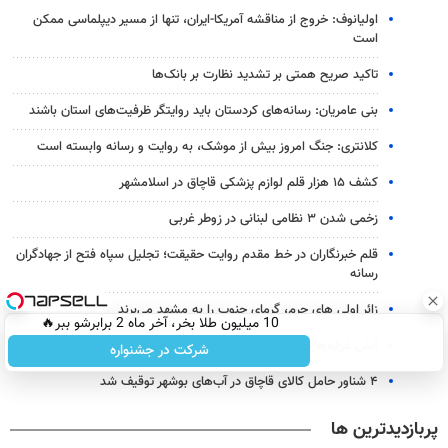
اولیانوف: خروج از مناقشه آمریکا-ایران، تنها از مسیر دیپلماسی ممکن
است
تاکید صریح همتی بر تشدید نظارت بر بانک‌ها
بنی عامریان: رسانه‌های کردستان باید روایتگر ظرفیت‌های استان باشند
کلانتری: جنگ امروز بیش از موشک، به روایت و رسانه وابسته است
کشف ۱۵ هزار قلم لوازم پزشکی قاچاق در اسلامشهر
زخمی شدن ۳ نظامی لبنانی در زوطر غربی
قلم خبرنگاران در خط مقدم روایت حقیقت؛ تجلیل سپاه فتح از جهادگران
رسانه
زائر اولی های حرم، گرمای جنوب را به مشهد می‌برند
10 میلیون طلا بخر، آخر ماه 2 برابرشو ببر🔥
آتش غرفه‌های فروش کالا در لوناپارک شیراز مهار شد
شرکت در جشنواره
۴ شناور حامل کالای قاچاق در آب‌های بوشهر توقیف شد
پربازدیدترین ها