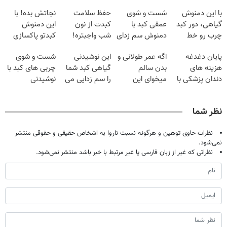
با این دمنوش
شست و شوی
حفظ سلامت
نجاتش بده! با
گیاهی، دور کبد
عمقی کبد با
کبدت از نون
این دمنوش
چرب رو خط
دمنوش سم زدای
شب واجبتره!
کبدتو پاکسازی
بکش!
گیاهی
کن+ضمانت
پایان دغدغه
اگه عمر طولانی و
این نوشیدنی
شست و شوی
مرجوعی
هزینه های
بدن سالم
گیاهی کبد شما
چربی های کبد با
دندان پزشکی با
میخوای این
را سم زدایی می
نوشیدنی
پک سفید کننده
نوشیدنی رو با
کند (با ضمانت
گیاهی(55%تخفیف)
خانگی
تخفیف بخر
مرجوعی)
نظر شما
نظرات حاوی توهین و هرگونه نسبت ناروا به اشخاص حقیقی و حقوقی منتشر
نمی‌شود.
نظراتی که غیر از زبان فارسی یا غیر مرتبط با خبر باشد منتشر نمی‌شود.