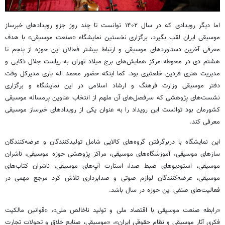
اما دیگر رویدادی که در سال ۱۴۰۲ توانست تا چند روز
جزو
رویدادهای خبرساز
موسیقی ایران لقب بگیرد، برگزاری نخستین نمایشگاه «صنعت موسیقی» با هدف
معرفی آخرین دستاوردهای موسیقی و ارتباط بیشتر فعالان این حوزه از پنجم تا
هشتم دی در محوطه مرکز همایش‌های برج میلاد تهران به ریاست جلال
ذکایی
و
مدیریت هنری فردین خلعتبری بود. کما اینکه حضور محمد
اله
یاری مدیرکل وقت
دفتر موسیقی وزارت فرهنگ و ارشاد اسلامی در این نمایشگاه و برگزاری
نشست‌های پژوهشی که سرفصل‌های آن
ملهم
از انتخاب عناوین
پرمساله
موسیقی
کشورمان بود توانست این رویداد را به عنوان یکی از رویدادهای خبرساز موسیقی
معرفی کند.
این نمایشگاه با
دربرگرفتن
گروه‌های کالایی شامل تولیدکنندگان و عرضه‌کنندگان
سازهای موسیقی، آموزشگاه‌های موسیقی، مراکز پژوهشی حوزه موسیقی، ناشران
موسیقی، استودیوهای ضبط صدا، استارت آپ‌های موسیقی، ناشران کتاب‌های
موسیقی، عرضه‌کنندگان لوازم صوتی و صدابرداری تلاش کرد مرجع مهمی در
فعالیت‌های صنفی این حوزه در سال باشد.
«رابطه صنعت موسیقی با اقتصاد ملی و تولید ناخالص ملی»، «قوانین مالکیت
فکری آثار موسیقی و نظام حقوقی ایران»، «موسیقی، صنایع خلاق و تحولات تجارت