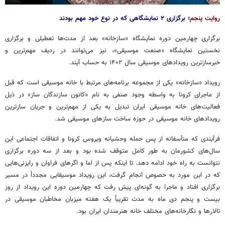
روایت پنجم؛
برگزاری ۲ نمایشگاهی که در نوع خود مهم بودند
برگزاری چهارمین دوره نمایشگاه «
سازخانه
» بعد از مدت‌ها تعطیلی و برگزاری
نخستین نمایشگاه «صنعت موسیقی»، نیز می‌توانند در ردیف مهم‌ترین و
خبرسازترین رویدادهای موسیقی سال ۱۴۰۲ به حساب
آیند
.
رویداد «
سازخانه
» یکی از مجموعه برنامه‌های مرتبط با خانه موسیقی است که قبل
از ماجرای کرونا به واسطه وجود صنفی به نام «کانون سازندگان ساز» در ذیل
فعالیت‌های خانه موسیقی ایران تبدیل به یکی از مهم‌ترین و جریان
سازترین
رویدادهای خانه موسیقی در حوزه ساخت سازهای موسیقی شد.
فرآیندی
که متأسفانه از پس حمله وحشیانه ویروس کرونا و اتفاقات اجتماعی این
سال‌های کشورمان به طور کامل متوقف شده بود و بعد از سه دوره برگزاری
نتوانست به راه خود ادامه دهد. تا اینکه پس از اما و اگرهای فراوان و رایزنی‌هایی
که در این مورد به خصوص انجام گرفت، این رویداد موسیقایی مجدداً در مسیر
برگزاری افتاد و ماجرا به گونه‌ای پیش رفت که چهارمین دوره این رویداد از روز
بیست و پنجم دی ماه به مدت تقریباً یک هفته میزبان مخاطبان موسیقی در
تالارها و نگارخانه‌های مختلف خانه هنرمندان ایران بود.