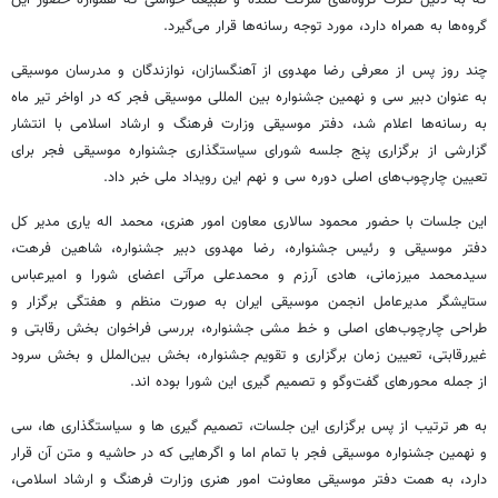
که به دلیل کثرت گروه‌های شرکت کننده و طبیعتاً حواشی که همواره حضور این
گروه‌ها به همراه دارد، مورد توجه رسانه‌ها قرار می‌گیرد.
چند روز پس از معرفی رضا مهدوی از آهنگسازان، نوازندگان و مدرسان موسیقی
به عنوان دبیر سی و نهمین جشنواره بین
المللی
موسیقی فجر که در اواخر تیر ماه
به رسانه‌ها اعلام شد، دفتر موسیقی وزارت فرهنگ و ارشاد اسلامی با انتشار
گزارشی از برگزاری پنج جلسه شورای سیاستگذاری جشنواره موسیقی فجر برای
تعیین چارچوب‌های اصلی دوره سی و نهم این رویداد ملی خبر داد.
این جلسات با حضور محمود سالاری معاون امور هنری، محمد
اله
یاری مدیر کل
دفتر موسیقی و رئیس جشنواره، رضا مهدوی دبیر جشنواره، شاهین
فرهت
،
سیدمحمد
میرزمانی
، هادی
آرزم
و محمدعلی مرآتی اعضای شورا و امیرعباس
ستایشگر مدیرعامل انجمن موسیقی ایران به صورت منظم و هفتگی برگزار و
طراحی چارچوب‌های اصلی و خط مشی جشنواره، بررسی فراخوان بخش رقابتی و
غیررقابتی، تعیین زمان برگزاری و تقویم جشنواره، بخش بین‌الملل و بخش سرود
از جمله محورهای گفت‌وگو و تصمیم
گیری
این شورا بوده
اند
.
به هر ترتیب از پس برگزاری این جلسات، تصمیم گیری
ها
و سیاستگذاری
ها
، سی
و نهمین جشنواره موسیقی فجر با تمام اما و اگرهایی که در حاشیه و متن آن قرار
دارد، به همت دفتر موسیقی معاونت امور هنری وزارت فرهنگ و ارشاد اسلامی،