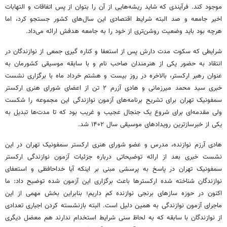
موجود کند.
فرآیندی
که شاید ریشه‌هایی از آن را بتوان از پس اتفاقات و التهابات
اخیر جامعه و صد البته شرایط اقتصادی این سال‌های کشور
جستجو
کرد، اما
هرچه بود باید وضعیت روشن‌تری از خود را به جامعه هدفش ارائه می‌داد.
شرایطی که سکوت مدت دارش پس از استعفا و کناره
گیری
جمعی از نوازندگان در
انتقاد به حضور یکی از هنرمندان صاحب نام و با سابقه موسیقی کشورمان به
عنوان رهبر ارکستر، بالاخره در روز بیست و هشتم خرداد ماه با برگزاری نشست
خبری سید محمد
میرزمانی
و هادی
آزرم
۲ تن از اعضای شورای هنری ارکستر
سمفونیک تهران برای تشریح برنامه‌های آزمون نوازندگی این مجموعه را شکست
ولی مقدمه‌ای برای شروع یک جنجال عجیب و غریب بود که تا مدت‌ها تبدیل به
یکی از خبرسازترین رویدادهای موسیقی سال ۱۴۰۲ شد.
هادی
آرزم
نوازنده، مدرس و عضو شورای هنری ارکستر سمفونیک تهران در این
نشست خبری بعد از ارائه توضیحاتی درباره جزئیات آزمون نوازندگی ارکستر
سمفونیک تهران در پاسخ به پرسشی مبنی بر اینکه آیا خداحافظی و استعفای
نوازندگان شناخته شده
ارکسترها
باعث برگزاری این آزمون شده توضیح داد: ما
اکنون در حوزه سازهای برنجی نوازنده کم داریم؛ بنابراین بخش مهمی از این
ماجرای آزمون نوازندگی به همین دلیل است. البته بازنشسته کردن اجباری تعدادی
از نوازندگان با سابقه که به لحاظ سنی شرایط استخدام ندارند هم معضل دیگری