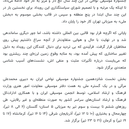
جشنواره موسیقی نواحی در این چند سال کج دار و
مریز
به کار خود ادامه می‌داد،
تا اینکه یک مرتبه و با تصمیم شورای سیاستگذاری این رویداد برای نخستین بار در
این چند سال ابتدا در پنج منطقه و سپس در قالب بخشی موسوم به «بخش
ملی» به میزبانی تهران کار خود را پایان داد.
پایانی که اگرچه قرار بود قالبی بین
المللی
داشته باشد، اما جور دیگری ساماندهی
شد و در نهایت با حال و هوایی متفاوت‌تر از آنچه سراغ داشتیم پیش روی
مخاطبان قرار گرفت.
فرآیندی
که بی تردید برای دنبال کنندگان این رویداد به دلیل
تغییر ساختاری که پیش آمده بود، به مثابه وقوع زمین لرزه‌ای چند ریشتری بود
که می‌بایست درباره تأثیرات مثبت و منفی
اش
، نشست‌های آسیب شناسی
متعددی برگزار شود.
بخش نخست شانزدهمین جشنواره موسیقی نواحی ایران به دبیری محمدعلی
مرآتی و در یک گستره ملی به همت دفتر موسیقی معاونت امور هنری وزارت
فرهنگ و ارشاد اسلامی، توسط انجمن موسیقی ایران و با همکاری ادارات‌کل
فرهنگ و ارشاد استان‌های سراسر کشور به صورت منطقه‌ای و غیر رقابتی، طی
روزهای ششم تا بیست و سوم تیر به میزبانی ۵ استان؛ گلستان (۶ الی ۸ تیر)،
چهارمحال و بختیاری (۱۰ تا ۱۲ تیر)، آذربایجان شرقی (۱۴ تا ۱۶ تیر)، کرمانشاه (۱۷ تا
۱۹ تیر) و کرمان (۲۱ تا ۲۳ تیر) برگزار شد.