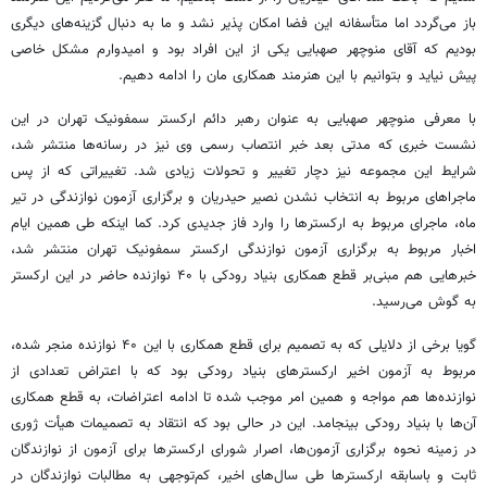
باز می‌گردد اما متأسفانه این فضا امکان پذیر نشد و ما به دنبال گزینه‌های دیگری
بودیم که آقای منوچهر
صهبایی
یکی از این افراد بود و امیدوارم مشکل خاصی
پیش نیاید و بتوانیم با این هنرمند همکاری
مان
را ادامه دهیم.
با معرفی منوچهر
صهبایی
به عنوان رهبر دائم ارکستر سمفونیک تهران در این
نشست خبری که مدتی بعد خبر انتصاب رسمی وی نیز در رسانه‌ها منتشر شد،
شرایط این مجموعه نیز دچار تغییر و تحولات زیادی شد. تغییراتی که از پس
ماجراهای مربوط به انتخاب نشدن نصیر حیدریان و برگزاری آزمون نوازندگی در تیر
ماه، ماجرای مربوط به
ارکسترها
را وارد فاز جدیدی کرد. کما اینکه طی همین ایام
اخبار مربوط به برگزاری آزمون نوازندگی ارکستر سمفونیک تهران منتشر شد،
خبرهایی هم مبنی‌بر قطع همکاری بنیاد رودکی با ۴۰ نوازنده حاضر در این ارکستر
به گوش می‌رسید.
گویا برخی از دلایلی که به تصمیم برای قطع همکاری با این ۴۰ نوازنده منجر شده،
مربوط به آزمون اخیر ارکسترهای بنیاد رودکی بود که با اعتراض تعدادی از
نوازنده‌ها هم مواجه و همین امر موجب شده تا ادامه اعتراضات، به قطع همکاری
آن‌ها با بنیاد رودکی بینجامد. این در حالی بود که انتقاد به تصمیمات هیأت ژوری
در زمینه نحوه برگزاری آزمون‌ها، اصرار شورای
ارکسترها
برای آزمون از نوازندگان
ثابت و باسابقه
ارکسترها
طی سال‌های اخیر، کم‌توجهی به مطالبات نوازندگان در