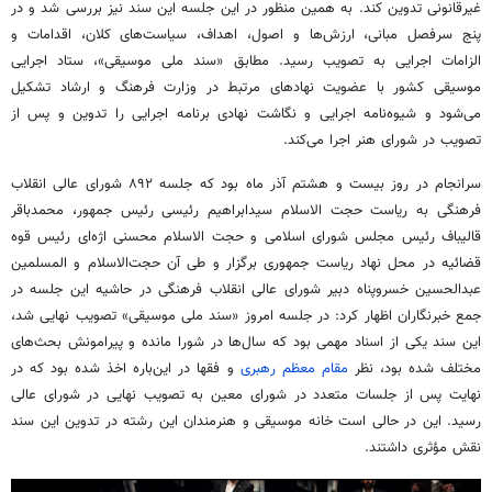
غیرقانونی تدوین کند. به همین منظور در این جلسه این سند نیز بررسی شد و در
پنج سرفصل مبانی، ارزش‌ها و اصول، اهداف، سیاست‌های کلان، اقدامات و
الزامات اجرایی به تصویب رسید. مطابق «سند ملی موسیقی»، ستاد اجرایی
موسیقی کشور با عضویت نهادهای مرتبط در وزارت فرهنگ و ارشاد تشکیل
می‌شود و شیوه‌نامه اجرایی و نگاشت نهادی برنامه اجرایی را تدوین و پس از
تصویب در شورای هنر اجرا می‌کند.
سرانجام در روز بیست و هشتم آذر ماه بود که جلسه ۸۹۲ شورای عالی انقلاب
فرهنگی به ریاست حجت الاسلام سیدابراهیم رئیسی رئیس جمهور، محمدباقر
قالیباف رئیس مجلس شورای اسلامی و حجت الاسلام محسنی اژه‌ای رئیس قوه
قضائیه در محل نهاد ریاست جمهوری برگزار و طی آن حجت‌الاسلام و المسلمین
عبدالحسین خسروپناه دبیر شورای عالی انقلاب فرهنگی در حاشیه این جلسه در
جمع خبرنگاران اظهار کرد: در جلسه امروز «سند ملی موسیقی» تصویب نهایی شد،
این سند یکی از اسناد مهمی بود که سال‌ها در شورا مانده و پیرامونش بحث‌های
مختلف شده بود، نظر
مقام معظم رهبری
و فقها در
این‌باره
اخذ شده بود که در
نهایت پس از جلسات متعدد در شورای معین به تصویب نهایی در شورای عالی
رسید. این در حالی است خانه موسیقی و هنرمندان این رشته در تدوین این سند
نقش مؤثری داشتند.