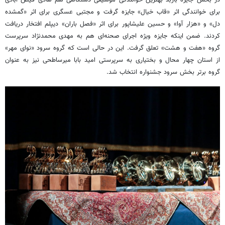
در بخش جایزه باربد بهترین خوانندگی موسیقی دستگاهی هم هادی فیض آبادی
برای خوانندگی اثر «قاب خیال» جایزه گرفت و مجتبی عسگری برای اثر «گمشده
دل» و «هزار آوا» و حسین
علیشاپور
برای اثر «فصل باران» دیپلم افتخار دریافت
کردند. ضمن اینکه جایزه ویژه اجرای صحنه‌ای هم به مهدی محمدنژاد سرپرست
گروه «هفت و هشت» تعلق گرفت. این در حالی است که گروه سرود «نوای مهر»
از استان چهار محال و بختیاری به سرپرستی امید بابا
میرساطحی
نیز به عنوان
گروه برتر بخش سرود جشنواره انتخاب شد.