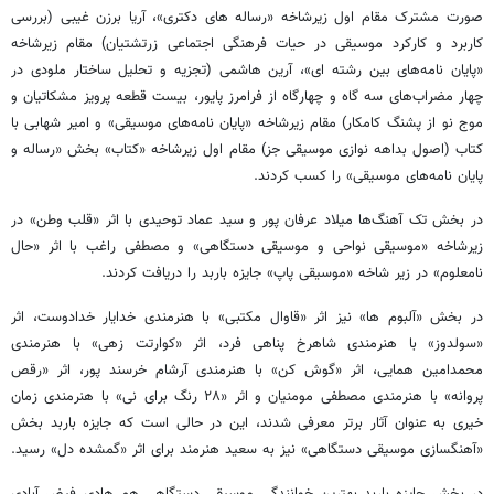
صورت مشترک مقام اول زیرشاخه «رساله
های
دکتری»، آریا
برزن
غیبی (بررسی
کاربرد و کارکرد موسیقی در حیات فرهنگی اجتماعی زرتشتیان) مقام زیرشاخه
«پایان نامه‌های بین رشته
ای
»، آرین هاشمی (تجزیه و تحلیل ساختار ملودی در
چهار مضراب‌های سه گاه و چهارگاه از فرامرز پایور، بیست قطعه پرویز مشکاتیان و
موج نو از
پشنگ
کامکار) مقام زیرشاخه «پایان نامه‌های موسیقی» و امیر شهابی با
کتاب (اصول بداهه نوازی موسیقی جز) مقام اول زیرشاخه «کتاب» بخش «رساله و
پایان نامه‌های موسیقی» را کسب کردند.
در بخش تک آهنگ‌ها میلاد عرفان پور و سید عماد توحیدی با اثر «قلب وطن» در
زیرشاخه «موسیقی نواحی و موسیقی دستگاهی» و مصطفی راغب با اثر «حال
نامعلوم» در زیر شاخه «موسیقی پاپ» جایزه باربد را دریافت کردند.
در بخش «آلبوم
ها
» نیز اثر «
قاوال
مکتبی» با هنرمندی خدایار خدادوست، اثر
«
سولدوز
» با هنرمندی شاهرخ پناهی فرد، اثر «
کوارتت
زهی» با هنرمندی
محمدامین همایی، اثر «گوش کن» با هنرمندی
آرشام
خرسند پور، اثر «رقص
پروانه» با هنرمندی مصطفی
مومنیان
و اثر «۲۸ رنگ برای نی» با هنرمندی زمان
خیری به عنوان آثار برتر معرفی شدند، این در حالی است که جایزه باربد بخش
«آهنگسازی موسیقی دستگاهی» نیز به سعید هنرمند برای اثر «گمشده دل» رسید.