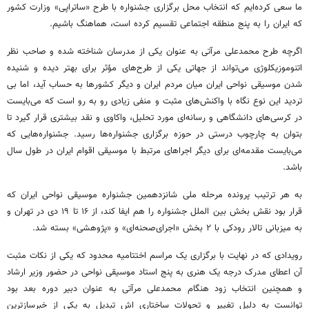
ما سعی کرده‌ایم که انتخاب محل برگزاری جشنواره با طرح «ساتراپی» وزارت کشور
که ایران را به پنج منطقه اجتماعی تقسیم کرده است، هماهنگ باشیم.
اگرچه طرح محمدعلی مرآتی به عنوان یکی از مدرسان شناخته شده و صاحب نظر
اتنوموزیکلوژی
می‌تواند از جهاتی یکی از طرح‌های مؤثر برای بهتر دیده و شنیده
شدن موسیقی نواحی ایران میان مردم ایران و دیگر کشورها به حساب آید، اما بی
تردید این نوع نگاه با واکنش‌های مثبت و منفی زیادی رو به رو است که می‌بایست
در کرسی‌های دانشگاهی و رسانه‌ای مورد تحلیل، واکاوی و نقد بیشتری قرار گیرد تا
بتوان به چارچوب درستی در حوزه برگزاری جشنواره‌ها رسید. جشنواره‌هایی که
می‌بایست مقدمه‌ای برای دیگر اجراهای مرتبط با موسیقی اقوام ایران در طول سال
باشد.
به هر ترتیب پرونده مرحله ملی شانزدهمین جشنواره موسیقی نواحی ایران که
قرار بود نقش بخش بین
الملل
جشنواره را هم ایفا کند، از ۱۶ تا ۱۹ دی در تهران و
به میزبانی تالار رودکی با ۲ بخش «اجرای‌صحنه‌ای» و «پژوهشی» بسته شد.
رویدادی که در نهایت با برگزاری یک مراسم اختتامیه محدود که یکی از نکات مثبت
آن اعطای مدرک درجه یک هنری به پنج استاد موسیقی نواحی در حضور وزیر ارشاد
و همچنین انتخاب زود هنگام محمدعلی مرآتی به عنوان دبیر دوره بعد بود
توانست به دلیل تغییر و تحولات ساختاری
اش
تبدیل به یکی از خبرسازترین