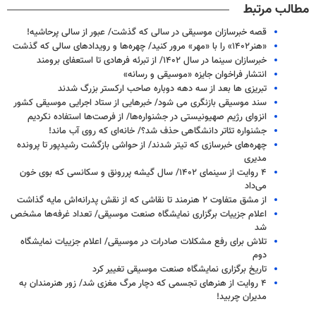
مطالب مرتبط
قصه خبرسازان موسیقی در سالی که گذشت/ عبور از سالی پرحاشیه!
«هنر۱۴۰۲» را با «مهر» مرور کنید/ چهره‌ها و رویدادهای سالی که گذشت
خبرسازان سینما در سال ۱۴۰۲/ از تبرئه فرهادی تا استعفای برومند
انتشار فراخوان جایزه «موسیقی و رسانه»
تبریزی‏ ها بعد از سه دهه دوباره صاحب ارکستر بزرگ شدند
سند موسیقی بازنگری می شود/ خبرهایی از ستاد اجرایی موسیقی کشور
انزوای رژیم صهیونیستی در جشنواره‌ها/ از فرصت‌ها استفاده نکردیم
جشنواره تئاتر دانشگاهی حذف شد؟/ خانه‌ای که روی آب ماند!
چهره‌های خبرسازی که تیتر شدند/ از حواشی بازگشت رشیدپور تا پرونده
مدیری
۴ روایت از سینمای ۱۴۰۲/ سال گیشه پررونق و سکانسی که بوی خون
می‌داد
از مشق متفاوت ۲ هنرمند تا نقاشی که از نقش پدرانه‌اش مایه گذاشت
اعلام جزییات برگزاری نمایشگاه صنعت موسیقی/ تعداد غرفه‌ها مشخص
شد
تلاش برای رفع مشکلات صادرات در موسیقی/ اعلام جزییات نمایشگاه
دوم
تاریخ برگزاری نمایشگاه صنعت موسیقی تغییر کرد
۴ روایت از هنرهای تجسمی که دچار مرگ مغزی شد/ زور هنرمندان به
مدیران چربید!