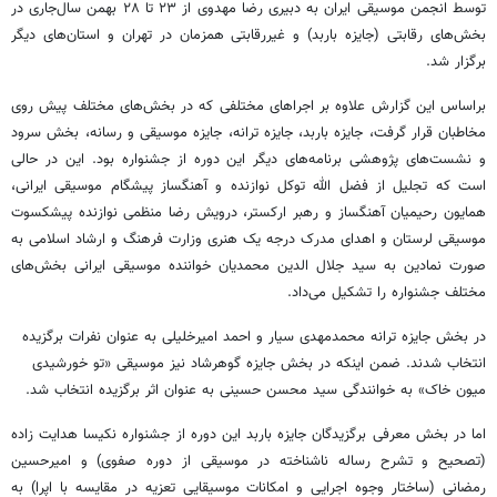
توسط انجمن موسیقی ایران به دبیری رضا مهدوی از ۲۳ تا ۲۸ بهمن سال‌جاری در
بخش‌های رقابتی (جایزه باربد) و غیررقابتی همزمان در تهران و استان‌های دیگر
برگزار شد.
براساس
این گزارش علاوه بر اجراهای مختلفی که در بخش‌های مختلف پیش روی
مخاطبان قرار گرفت، جایزه باربد، جایزه ترانه، جایزه موسیقی و رسانه، بخش سرود
و نشست‌های پژوهشی برنامه‌های دیگر این دوره از جشنواره بود. این در حالی
است که تجلیل از فضل الله توکل نوازنده و آهنگساز پیشگام موسیقی ایرانی،
همایون رحیمیان آهنگساز و رهبر ارکستر، درویش رضا منظمی نوازنده پیشکسوت
موسیقی لرستان و اهدای مدرک درجه یک هنری وزارت فرهنگ و ارشاد اسلامی به
صورت نمادین به سید جلال
الدین
محمدیان خواننده موسیقی ایرانی بخش‌های
مختلف جشنواره را تشکیل می‌داد.
در بخش جایزه ترانه محمدمهدی سیار و احمد
امیرخلیلی
به عنوان نفرات برگزیده
انتخاب شدند. ضمن اینکه در بخش جایزه گوهرشاد نیز موسیقی «تو خورشیدی
میون
خاک» به خوانندگی سید محسن حسینی به عنوان اثر برگزیده انتخاب شد.
اما در بخش معرفی برگزیدگان جایزه باربد این دوره از جشنواره نکیسا هدایت زاده
(تصحیح و
تشرح
رساله ناشناخته در موسیقی از دوره صفوی) و امیرحسین
رمضانی (ساختار وجوه اجرایی و امکانات موسیقایی تعزیه در مقایسه با اپرا) به