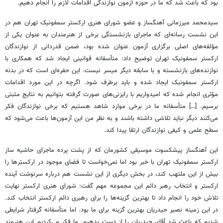
بود که باعث شد که ما در حوزه آزمون نوازندگی اقدامات لازم را انجام دهیم.
سیدمحمد
میرزمانی
آهنگساز و عضو شورای هنری ارکستر سمفونیک تهران هم در
این نشست رسانه‌ای که ماجرای بازنشستگی برخی از هنرمندان به عنوان یکی از
مؤلفه‌های اصلی برگزاری آزمون عنوان شده بود، ضمن قدردانی از نوازندگان
ارکستر سمفونیک تهران توضیح داد: متأسفانه قوانینی ایجاد شد که همکاری با
نوازنده‌های بازنشسته و با سابقه دیگر میسر نیست. این حفره‌ای است که در بدنه
ارکستر سمفونیک ایجاد شده و باید برطرف شود. اگرچه در این مورد اقدامات
مؤثری انجام شده که امیدواریم با رایزنی‌های صورت گرفته بتوانیم به نتایج مثبتی
برسیم. […] متأسفانه ما در برخی موارد شاهد هستیم که برخی نوازندگان فکر
می‌کنند دیگر نباید تلاشی داشته باشند و به نظر من این آزمون‌ها باعث می‌شود که
سطح علمی و کیفی نوازندگان ارتقا پیدا کند.
این آهنگساز پیشکسوت موسیقی کشورمان که از پشت پرده ماجرای حاشیه ساز
ارکستر سمفونیک تهران با خبر بود اما نمی‌خواست تا فضای موجود در
ارکسترها
را
بیش از این ملتهب کند، در بخش دیگری از این نشست هم درباره سرنوشت آینده
ارکستر و انتخاب رهبر دائم این مجموعه مهم گفت: شورای هنری ارکستر نهایت
تلاش خود را انجام داد تا بهترین گزینه‌ها را برای رهبری دائم ارکستر انتخاب کند.
در این زمینه نصیر حیدریان بهترین گزینه برای ما بود. اما متأسفانه گرفتار شرایطی
شدیم که باعث شد آقای حیدریان را از دست بدهیم. ما فکر می‌کردیم این هنرمند