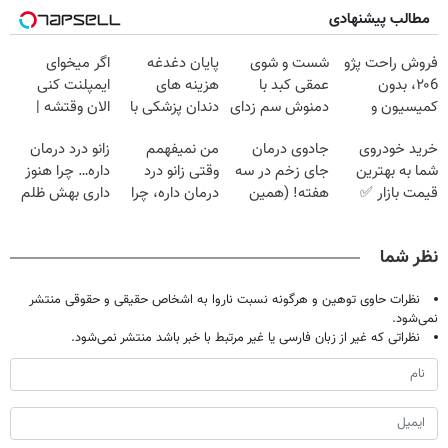
مطالب پیشنهادی
فروش راحت پژو
شست و شوی
پایان دغدغه
اگر میخوای
۲۰6، بدون
عمقی کبد با
هزینه های
ایمپلنت کنی
کمیسیون و
دمنوش سم زدای
دندان پزشکی با
الان وقتشه |
دردسر
گیاهی
پک سفید کننده
فقط با ۲۵
خرید خودروی
جادوی درمان
من نمیفهمم
زانو درد درمان
خانگی
میلیون تومان!!!
شما به بهترین
جای زخم در سه
وقتی زانو درد
داره… چرا هنوز
قیمت بازار ✅
هفته! (همین
درمان داره، چرا
داری بهش ظلم
حالا رایگان
دردش رو داری
می‌کنی؟
صحبت کنید)
تحمل میکنی؟❗
نظر شما
نظرات حاوی توهین و هرگونه نسبت ناروا به اشخاص حقیقی و حقوقی منتشر
نمی‌شود.
نظراتی که غیر از زبان فارسی یا غیر مرتبط با خبر باشد منتشر نمی‌شود.