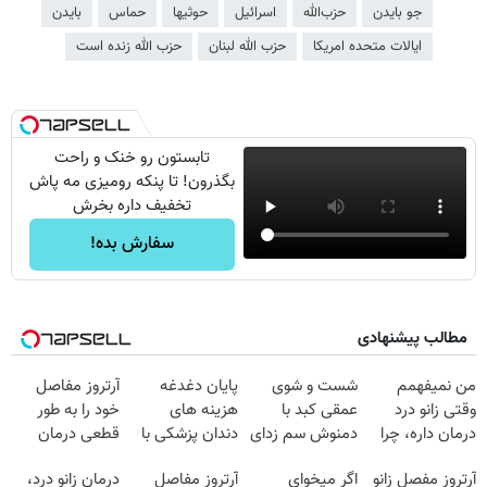
جو بایدن
حز‌ب‌الله
اسرائیل
حوثیها
حماس
بایدن
ایالات متحده امریکا
حزب الله لبنان
حزب الله زنده است
تابستون رو خنک و راحت
بگذرون! تا پنکه رومیزی مه پاش
تخفیف داره بخرش
سفارش بده!
مطالب پیشنهادی
من نمیفهمم
شست و شوی
پایان دغدغه
آرتروز مفاصل
وقتی زانو درد
عمقی کبد با
هزینه های
خود را به طور
درمان داره، چرا
دمنوش سم زدای
دندان پزشکی با
قطعی درمان
دردش رو داری
گیاهی
پک سفید کننده
کنید!
آرتروز مفصل زانو
اگر میخوای
آرتروز مفاصل
درمان زانو درد،
تحمل میکنی؟❗
خانگی
◗پرسش‌نامه◖