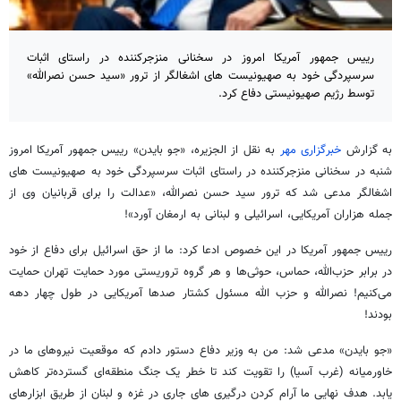
رییس جمهور آمریکا امروز در سخنانی منزجرکننده در راستای اثبات
سرسپردگی خود به صهیونیست های اشغالگر از ترور «سید حسن نصرالله»
توسط رژیم صهیونیستی دفاع کرد.
به گزارش
خبرگزاری مهر
به نقل از الجزیره، «جو بایدن» رییس جمهور آمریکا امروز
شنبه در سخنانی منزجرکننده در راستای اثبات سرسپردگی خود به صهیونیست های
اشغالگر مدعی شد که ترور سید حسن نصرالله، «عدالت را برای قربانیان وی از
جمله هزاران آمریکایی، اسرائیلی و لبنانی به ارمغان آورد»!
رییس جمهور آمریکا در این خصوص ادعا کرد: ما از حق اسرائیل برای دفاع از خود
در برابر حزب‌الله، حماس، حوثی‌ها و هر گروه تروریستی مورد حمایت تهران حمایت
می‌کنیم! نصرالله و حزب الله مسئول کشتار صدها آمریکایی در طول چهار دهه
بودند!
«جو بایدن» مدعی شد: من به وزیر دفاع دستور دادم که موقعیت نیروهای ما در
خاورمیانه (غرب آسیا) را تقویت کند تا خطر یک جنگ منطقه‌ای گسترده‌تر کاهش
یابد. هدف نهایی ما آرام کردن درگیری های جاری در غزه و لبنان از طریق ابزارهای