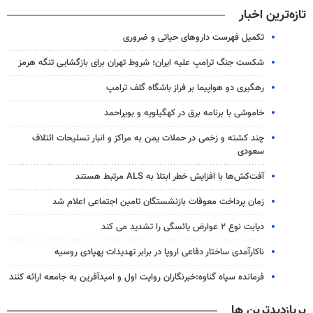
تازه‌ترین اخبار
تکمیل فهرست داروهای حیاتی و ضروری
شکست جنگ ترامپ علیه ایران؛ شروط تهران برای بازگشایی تنگه هرمز
رهگیری دو هواپیما بر فراز باشگاه گلف ترامپ
خاموشی با برنامه برق در کهگیلویه و بویراحمد
چند کشته و زخمی در حملات یمن به مراکز و انبار تسلیحات ائتلاف
سعودی
آفت‌کش‌ها با افزایش خطر ابتلا به ALS مرتبط هستند
زمان پرداخت معوقات بازنشستگان تامین اجتماعی اعلام شد
دیابت نوع ۲ عوارض یائسگی را تشدید می کند
ناکارآمدی ساختار دفاعی اروپا در برابر تهدیدات پهپادی روسیه
فرمانده سپاه گناوه:خبرنگاران روایت اول و امیدآفرین به جامعه ارائه کنند
پربازدیدترین ها