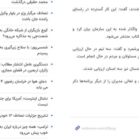
محمد حقیقی درگذشت
دند، گفت: این کار گسترده در راستای
تصادف مرگبار پژو در بلوار وکیل‌
راننده جان باخت
 واگذار شده به این سازمان بیان کرد و
کوچ بازیگران از شبکه خانگی ب
شصت‌چی به مذاکره می‌رود؟
کتاب منتشر می‌شود.
شمسی‌پور: با سلاح زیرگیری به
برشمرد و گفت: سه تیم در حال ارزیابی
رسیدم
ظر مسئولان و مردم در حال انجام است.
دستگیری عامل انتشار مطالب تو
زائران اربعین در فضای مجازی
عالی مدیران را از دیگر برنامه‌ها ذکر
دم
می یابد
نشنال اینترست: آمریکا برای جن
نیست
تشریح جزئیات تصادف ۱۲ خودرو با ۱۹ مصدوم
ترامپ: همه چیز درباره ایران به
خوب پیش می‌رود