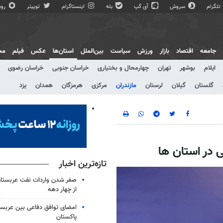
تلگرام
سروش
آی گپ
بله
اینستاگرام
توییتر
روبی
جامعه
اقتصاد
بازار
ورزش
سیاست
بین‌الملل
استان‌ها
عکس
فیلم
مج
ایلام
بوشهر
تهران
چهارمحال و بختیاری
خراسان جنوبی
خراسان رضوی
گلستان
گیلان
لرستان
مازندران
مرکزی
هرمزگان
همدان
یزد
ی در استان ها
تازه‌ترین اخبار
صفر شدن واردات نفت عربستان
از چهار دهه
امضای توافق دفاعی بین عربستا
پاکستان