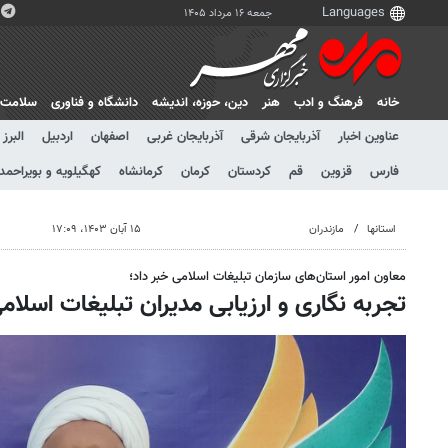
جمعه ۱۶ مرداد ۱۴۰۵
خانه
فرهنگ و ادب
هنر
دين، حوزه، انديشه
دانشگاه و فناوری
سلامت
عناوین اخبار
آذربایجان شرقی
آذربایجان غربی
اصفهان
اردبیل
البرز
فارس
قزوین
قم
کردستان
کرمان
کرمانشاه
کهگیلویه و بویراحمد
استانها
مازندران
۱۵ آبان ۱۴۰۳، ۱۷:۰۹
معاون امور استان‌های سازمان تبلیغات اسلامی خبر داد؛
تجربه نگاری و ارزیابی مدیران تبلیغات اسلام