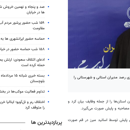
صد و پنجاه و نهمین خروش شب
ها در خیابان
۱۵۹ شب حضور پرشور مردم آب
مقاومت
حماسه حضور ایرانشهری ها به شب ۱۵۸
۱۵۸ شب حماسه حضور در خیابان های زابل
ادعای ائتلاف سعودی: ارتش یم
حمله کرده است
ی ‌رصد مدیران استانی و شهرستانی را
بلوچستان
تداوم فعالیت موکب‌ها در بخ
 استان‌ها را از جمله وظایف بیان کرد و
اختلاف رم و تل‌آویو؛ ایتالیا خرید
را متوقف کرد
 مصاحبه و پایش صورت می‌گیرد.
 پایش توسط اساتید
مبرز
در قم صورت
پربازدیدترین ها