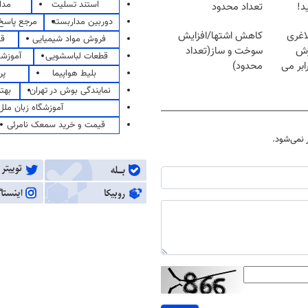
استند تسلیت
مدا
د!
تعداد محدود
دوربین مداربسته
مرجع پاسخ 
اغری
کاهش اشتها/افزایش
فروش مواد شیمیایی
قی
زش
سوخت و ساز(تعداد
قطعات لباسشویی
آموزشگ
یسوزی را 3برابر می
محدود)
بلیط هواپیما
پر
نمایندگی بوش در تهران
بهت
آموزشگاه زبان ملل
قیمت و خرید سمعک نامرئی
نمی‌شود.