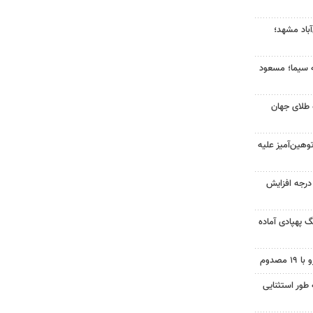
آباد مشهد؛
ه سیما؛ مسعود
 طلای جهان
هین‌آمیز علیه
ای هوا در خراسان رضوی ۴ درجه افزایش
گ پهپادی آماده
 طور استثنایی