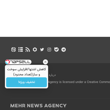
کاهش اشتها/افزایش سوخت
و ساز(تعداد محدود)
درباره ما
تماس با ما
بازرگانی
تخفیف ویژه!
All Content by Mehr News Agency is licensed under a Creative Commons
License.