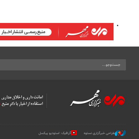
طراحی خبرگزاری نستوه
گرافیک: استودیو پیکسل