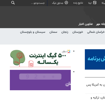
نتایج زنده
کا
ایتا
جداول لیگ
له مهر
عناوین اخبار
خراسان شمالی
خوزستان
زنجان
سمنان
سیستان و بلوچستان
 به آمریکا پس
ن، ترکیه و