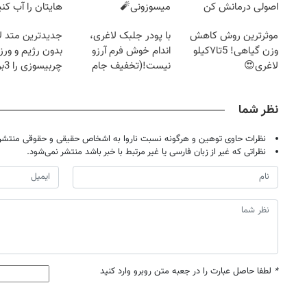
اصولی درمانش کن
میسوزونی🧨
هایتان را آب کنی
موثرترین روش کاهش
با پودر جلبک لاغری،
جدیدترین متد ل
وزن گیاهی! 5تا۷کیلو
اندام خوش فرم آرزو
بدون رژیم و ور
لاغری😍
نیست!(تخفیف جام
چرب
جهانی)
کند
نظر شما
نظرات حاوی توهین و هرگونه نسبت ناروا به اشخاص حقیقی و حقوقی منتشر 
نظراتی که غیر از زبان فارسی یا غیر مرتبط با خبر باشد منتشر نمی‌شود.
*
لطفا حاصل عبارت را در جعبه متن روبرو وارد کنید