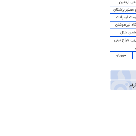
حی اربعین
معتبر پزشکان
مت ایمپلنت
اه تیزهوشان
شین هتل
رین جراح بینی
مهرینو