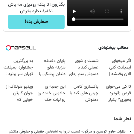
بگذرون! تا پنکه رومیزی مه پاش
تخفیف داره بخرش
سفارش بده!
مطالب پیشنهادی
اگر میخوای
شست و شوی
پایان دغدغه
به بزرگترین
ایمپلنت کنی
عمقی کبد با
هزینه های
جشنواره ایمپلنت
الان وقتشه |
دمنوش سم زدای
دندان پزشکی با
تهران سر بزنید !
فقط با ۲۵
گیاهی
پک سفید کننده
| فقط ۲۵
تا کی می‌خوای
پاکسازی کامل
این جعبه ی
ویدیو هولناک از
میلیون تومان!!!
خانگی
میلیون !
قرص زانودرد
چربی های کبد با
جادویی خنده رو
جوان کارتن
بخوری؟ یکبار
دمنوش
رو لبات حک
خوابی که
اصولی درمانش
گیاهی(۵۵٪تخفیف)
میکنه
میلیاردر شد.
کن
خرید40%تخفیف
آموزش رایگان
نظر شما
نظرات حاوی توهین و هرگونه نسبت ناروا به اشخاص حقیقی و حقوقی منتشر