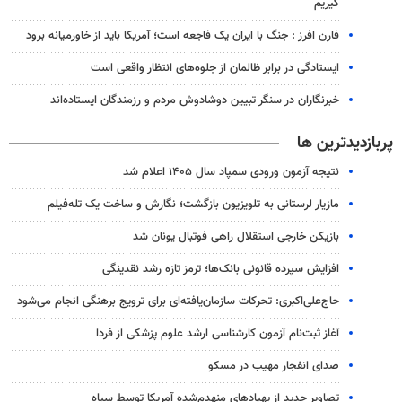
گیریم
فارن افرز : جنگ با ایران یک فاجعه است؛ آمریکا باید از خاورمیانه برود
ایستادگی در برابر ظالمان از جلوه‌های انتظار واقعی است
خبرنگاران در سنگر تبیین دوشادوش مردم و رزمندگان ایستاده‌اند
پربازدیدترین ها
نتیجه آزمون ورودی سمپاد سال ۱۴۰۵ اعلام شد
مازیار لرستانی به تلویزیون بازگشت؛ نگارش و ساخت یک تله‌فیلم
بازیکن خارجی استقلال راهی فوتبال یونان شد
افزایش سپرده قانونی بانک‌ها؛ ترمز تازه رشد نقدینگی
حاج‌علی‌اکبری: تحرکات سازمان‌یافته‌ای برای ترویج برهنگی انجام می‌شود
آغاز ثبت‌نام‌ آزمون کارشناسی ارشد علوم پزشکی از فردا
صدای انفجار مهیب در مسکو
تصاویر جدید از پهپادهای منهدم‌شده آمریکا توسط سپاه