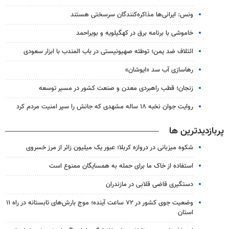
ونس: ایرانی‌ها مذاکره‌کنندگان سرسختی هستند
خاموشی با برنامه برق در کهگیلویه و بویراحمد
ائتلاف ضد یمن؛ توطئه صهیونیستی در باب المندب با ابزار سعودی
رهاسازی آب سد «ایوشان»
زنجان؛ قطب راهبردی معدن و صنعت کشور در مسیر توسعه
روایت جوان نخبه ۱۸ ساله مشهدی که جانش را سپر امنیت مردم کرد
پربازدیدترین ها
شکوه میزبانی در دروازه کربلا؛ عبور یک میلیون زائر از مرز خسروی
استفاده از خاک ما برای حمله به همسایگان ممنوع است
دستگیری قاضی قلابی در مازندران
وضعیت جوی کشور در ۷۲ ساعت آینده؛ موج بارش‌های تابستانه در راه ۱۱
استان