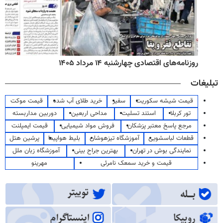
روزنامه‌های اقتصادی چهارشنبه ۱۴ مرداد ۱۴۰۵
تبلیغات
قیمت شیشه سکوریت
سفیر
خرید طلای آب شده
قیمت موکت
تور کربلا
استند تسلیت
مداحی اربعین
دوربین مداربسته
مرجع پاسخ معتبر پزشکان
فروش مواد شیمیایی
قیمت ایمپلنت
قطعات لباسشویی
آموزشگاه تیزهوشان
بلیط هواپیما
پرشین هتل
نمایندگی بوش در تهران
بهترین جراح بینی
آموزشگاه زبان ملل
قیمت و خرید سمعک نامرئی
مهرینو