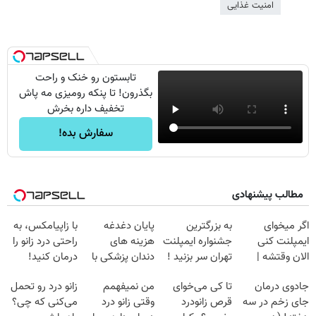
امنیت غذایی
تابستون رو خنک و راحت
بگذرون! تا پنکه رومیزی مه پاش
تخفیف داره بخرش
سفارش بده!
مطالب پیشنهادی
اگر میخوای
به بزرگترین
پایان دغدغه
با زاپیامکس، به
ایمپلنت کنی
جشنواره ایمپلنت
هزینه های
راحتی درد زانو را
الان وقتشه |
تهران سر بزنید !
دندان پزشکی با
درمان کنید!
فقط با ۲۵
| فقط ۲۵
پک سفید کننده
جادوی درمان
تا کی می‌خوای
من نمیفهمم
زانو درد رو تحمل
میلیون تومان!!!
میلیون !
خانگی
جای زخم در سه
قرص زانودرد
وقتی زانو درد
می‌کنی که چی؟