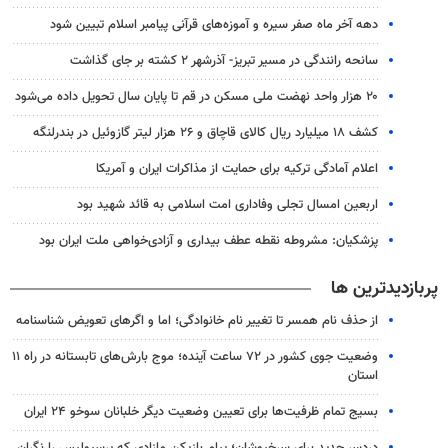
دهه آخر ماه صفر سیره و آموزه‌های قرآنی پیامبر اسلام تبیین شود
سانحه رانندگی در مسیر تبریز- آذرشهر ۲ کشته بر جای گذاشت
۲۰ هزار واحد نهضت ملی مسکن در قم تا پایان سال تحویل داده می‌شود
کشف ۱۸ میلیارد ریال کالای قاچاق و ۲۶ هزار لیتر گازوئیل در بندرلنگه
اعلام آمادگی ترکیه برای حمایت از مذاکرات ایران و آمریکا
اربعین امسال تجلی وفاداری امت اسلامی به قائد شهید بود
پزشکیان: مشروطه نقطه عطف بیداری و آزادی‌خواهی ملت ایران بود
پربازدیدترین ها
از حذف نام همسر تا تغییر نام خانوادگی؛ اما و اگرهای تعویض شناسنامه
وضعیت جوی کشور در ۷۲ ساعت آینده؛ موج بارش‌های تابستانه در راه ۱۱
استان
بسیج تمام ظرفیت‌ها برای تعیین وضعیت دیگر خلبانان سوخو ۲۴ ایران
دردسر جدید برای سرخپوشان؛ پیام بازیکن مازادی که پرسپولیس را نگران