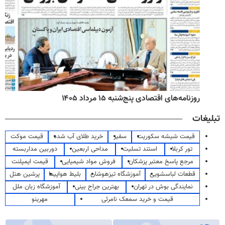
روزنامه‌های اقتصادی پنج‌شنبه ۱۵ مرداد ۱۴۰۵
تبلیغات
قیمت شیشه سکوریت
سفیر
خرید طلای آب شده
قیمت موکت
تور کربلا
استند تسلیت
مداحی اربعین
دوربین مداربسته
مرجع پاسخ معتبر پزشکان
فروش مواد شیمیایی
قیمت ایمپلنت
قطعات لباسشویی
آموزشگاه تیزهوشان
بلیط هواپیما
پرشین هتل
نمایندگی بوش در تهران
بهترین جراح بینی
آموزشگاه زبان ملل
قیمت و خرید سمعک نامرئی
مهرینو