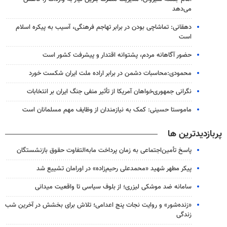
می‌دهد
دهقانی: تماشاچی بودن در برابر تهاجم فرهنگی، آسیب به پیکره اسلام
است
حضور آگاهانه مردم، پشتوانه اقتدار و پیشرفت کشور است
محمودی:محاسبات دشمن در برابر اراده ملت ایران شکست خورد
نگرانی جمهوری‌خواهان آمریکا از تأثیر منفی جنگ ایران بر انتخابات
ماموستا حسینی: کمک به نیازمندان از وظایف مهم مسلمانان است
پربازدیدترین ها
پاسخ تأمین‌اجتماعی به زمان پرداخت مابه‌التفاوت حقوق بازنشستگان
پیکر مطهر شهید «محمدعلی رحیم‌زاده» در اورامان تشییع شد
سامانه ضد موشکی لیزری؛ از بلوف سیاسی تا واقعیت میدانی
«زنده‌شور» و روایت نجات پنج اعدامی؛ تلاش برای بخشش در آخرین شب
زندگی