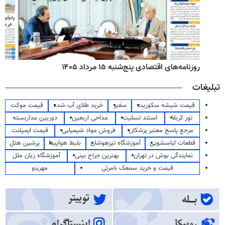
روزنامه‌های اقتصادی پنج‌شنبه ۱۵ مرداد ۱۴۰۵
تبلیغات
قیمت شیشه سکوریت
سفیر
خرید طلای آب شده
قیمت موکت
تور کربلا
استند تسلیت
مداحی اربعین
دوربین مداربسته
مرجع پاسخ معتبر پزشکان
فروش مواد شیمیایی
قیمت ایمپلنت
قطعات لباسشویی
آموزشگاه تیزهوشان
بلیط هواپیما
پرشین هتل
نمایندگی بوش در تهران
بهترین جراح بینی
آموزشگاه زبان ملل
قیمت و خرید سمعک نامرئی
مهرینو