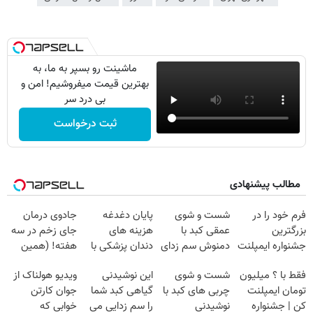
ماشینت رو بسپر به ما، به
بهترین قیمت میفروشیم! امن و
بی درد سر
ثبت درخواست
مطالب پیشنهادی
فرم خود را در
شست و شوی
پایان دغدغه
جادوی درمان
بزرگترین
عمقی کبد با
هزینه های
جای زخم در سه
جشنواره ایمپلنت
دمنوش سم زدای
دندان پزشکی با
هفته! (همین
تهران پر کنید ! |
گیاهی
پک سفید کننده
حالا رایگان
فقط با ؟ میلیون
شست و شوی
این نوشیدنی
ویدیو هولناک از
فقط ۲۵ میلیون
خانگی
صحبت کنید)
تومان ایمپلنت
چربی های کبد با
گیاهی کبد شما
جوان کارتن
کن | جشنواره
نوشیدنی
را سم زدایی می
خوابی که