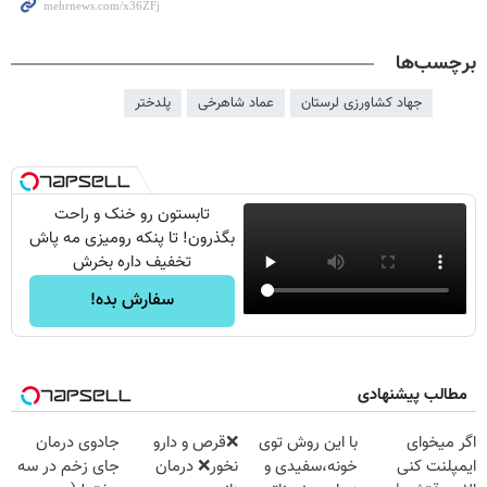
برچسب‌ها
جهاد کشاورزی لرستان
عماد شاهرخی
پلدختر
تابستون رو خنک و راحت
بگذرون! تا پنکه رومیزی مه پاش
تخفیف داره بخرش
سفارش بده!
مطالب پیشنهادی
اگر میخوای
با این روش توی
❌قرص‌ و دارو
جادوی درمان
ایمپلنت کنی
خونه،سفیدی و
نخور❌ درمان
جای زخم در سه