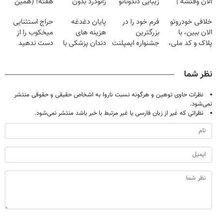
الان وقتشه |
زیبایی دندوناتو
زانودرد بدون
هفته! (همین
فقط با ۲۵
برگردون
قرص
حالا رایگان
خلافی خودروتو
فرم خود را در
پایان دغدغه
حراج استثنایی
میلیون تومان!!!
(40%off)
صحبت کنید)
الان ببین، با
بزرگترین
هزینه های
میخکوب را از
پلاک و کد ملی،
جشنواره ایمپلنت
دندان پزشکی با
دست ندهید
بدون نیاز به
تهران پر کنید ! |
پک سفید کننده
مراجعه حضوری
فقط ۲۵ میلیون
خانگی
نظر شما
نظرات حاوی توهین و هرگونه نسبت ناروا به اشخاص حقیقی و حقوقی منتشر
نمی‌شود.
نظراتی که غیر از زبان فارسی یا غیر مرتبط با خبر باشد منتشر نمی‌شود.