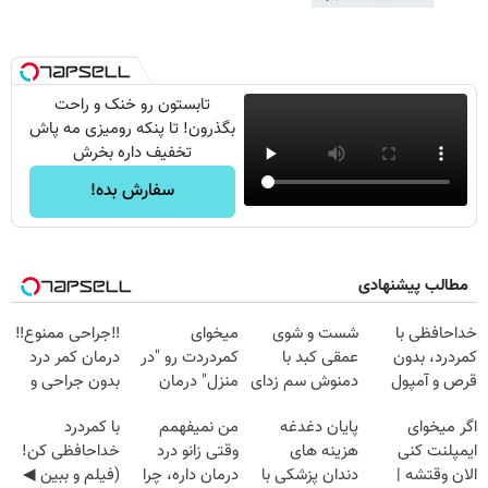
تابستون رو خنک و راحت
بگذرون! تا پنکه رومیزی مه پاش
تخفیف داره بخرش
سفارش بده!
مطالب پیشنهادی
خداحافظی با
شست و شوی
میخوای
‼️جراحی ممنوع‼️
کمردرد، بدون
عمقی کبد با
کمردردت رو "در
درمان کمر درد
قرص و آمپول
دمنوش سم زدای
منزل" درمان
بدون جراحی و
گیاهی
کنی؟ (◂فیلم +
دوره نقاهت
اگر میخوای
پایان دغدغه
من نمیفهمم
با کمردرد
◂پرسش‌نامه)
ایمپلنت کنی
هزینه های
وقتی زانو درد
خداحافظی کن!
الان وقتشه |
دندان پزشکی با
درمان داره، چرا
(فیلم و ببین ◀