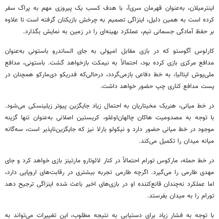
اینترمیلان، به‌عنوان قهرمان سری‌آ، با هدف کسب یک پیروزی مهم به پراگ سفر
کرده است به همین دلیل، اینزاگی تصمیم به چرخش بازیکنان گرفته است تا علاوه
بر حفظ آمادگی جسمانی تیم، عملکرد بهینه‌ای را در زمین به نمایش بگذارد.
کارلوس آگوستو که در بازی مقابل امپولی به جای الساندرو باستونی به‌عنوان
مدافع مرکزی بازی کرده بود، احتمالاً به نیمکت بازخواهد گشت. باستونی، مدافع
ملی‌پوش ایتالیا، به خط دفاعی بازمی‌گردد، درحالی‌که فدریکو دی‌مارکو همچنان در
پست مدافع کناری چپ حضور خواهد داشت.
در خط میانی، هنریک مخیتاریان به احتمال زیاد جایگزین پیوتر زیلینسکی می‌شود.
با توجه به مصدومیت هاکان چالهان‌اوغلو، کریستین اصلانی به‌عنوان تنها گزینه
موجود در خط میانی حضور دارد و نیکولو بارلا نیز که جایگزین‌ناپذیر است، سه‌گانه
میانه میدان را تکمیل می‌کند.
در خط حمله، مارکوس تورام احتمالاً در کنار لائوتارو مارتینز بازی خواهد کرد و جای
مهدی طارمی را می‌گیرد. اگرچه طارمی تجربه بیشتری در رقابت‌های اروپایی دارد،
اما عملکرد نه‌چندان قانع‌کننده او در بازی‌های اخیر باعث شده اینزاگی ترجیح دهد
تورام را به میدان بفرستد.
با توجه به فشار زیاد برای دستیابی به نتیجه مطلوب، این تغییرات می‌تواند به