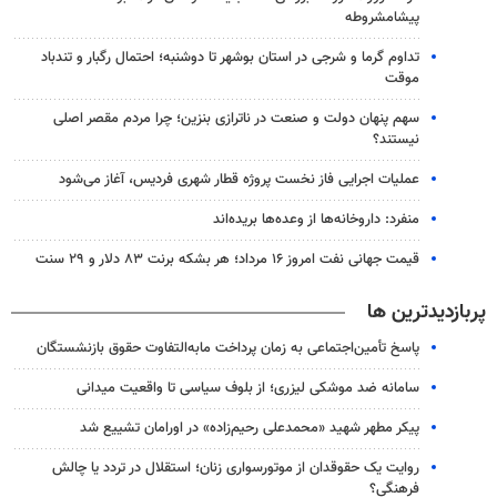
پیشامشروطه
تداوم گرما و شرجی در استان بوشهر تا دوشنبه؛ احتمال رگبار و تندباد
موقت
سهم پنهان دولت و صنعت در ناترازی بنزین؛ چرا مردم مقصر اصلی
نیستند؟
عملیات اجرایی فاز نخست پروژه قطار شهری فردیس، آغاز می‌شود
منفرد: داروخانه‌ها از وعده‌ها بریده‌اند
قیمت جهانی نفت امروز ۱۶ مرداد؛ هر بشکه برنت ۸۳ دلار و ۲۹ سنت
پربازدیدترین ها
پاسخ تأمین‌اجتماعی به زمان پرداخت مابه‌التفاوت حقوق بازنشستگان
سامانه ضد موشکی لیزری؛ از بلوف سیاسی تا واقعیت میدانی
پیکر مطهر شهید «محمدعلی رحیم‌زاده» در اورامان تشییع شد
روایت یک حقوقدان از موتورسواری زنان؛ استقلال در تردد یا چالش
فرهنگی؟