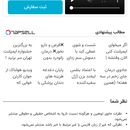
ثبت سفارش
مطالب پیشنهادی
اگر میخوای
شست و شوی
❌قرص‌ و دارو
به بزرگترین
ایمپلنت کنی
عمقی کبد با
نخور❌ درمان
جشنواره ایمپلنت
الان وقتشه |
دمنوش سم زدای
زانودرد بدون
تهران سر بزنید !
فقط با ۲۵
گیاهی
قرص
| فقط ۲۵
جادوی درمان
با اعتماد بنفس
پایان دغدغه
ویدیو هولناک از
میلیون تومان!!!
میلیون !
جای زخم در سه
لبخند بزن (ژل
هزینه های
جوان کارتن
هفته! (همین
سفیدکننده
دندان پزشکی با
خوابی که
حالا رایگان
دندان40%تخفیف)
پک سفید کننده
میلیاردر شد.
صحبت کنید)
خانگی
آموزش رایگان
نظر شما
نظرات حاوی توهین و هرگونه نسبت ناروا به اشخاص حقیقی و حقوقی منتشر
نمی‌شود.
نظراتی که غیر از زبان فارسی یا غیر مرتبط با خبر باشد منتشر نمی‌شود.