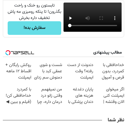
تابستون رو خنک و راحت
بگذرون! تا پنکه رومیزی مه پاش
تخفیف داره بخرش
سفارش بده!
مطالب پیشنهادی
خداحافظی با
دندونت از دست
شست و شوی
روکش رایگان +
کمردرد، بدون
رفته؟ وقت
عمقی کبد با
اقساط ۱۲ ماهه
قرص و آمپول
ایمپلنت
دمنوش سم زدای
ایمپلنت
دیجیتاله
گیاهی
اگر میخوای
پایان دغدغه
من نمیفهمم
با کمردرد
ایمپلنت کنی
هزینه های
وقتی زانو درد
خداحافظی کن!
الان وقتشه |
دندان پزشکی با
درمان داره، چرا
(فیلم و ببین ◀
فقط با ۲۵
پک سفید کننده
دردش رو داری
پرسش‌نامه رو
میلیون تومان!!!
خانگی
تحمل میکنی؟❗
پرکن)
نظر شما