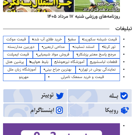
روزنامه‌های ورزشی شنبه ۱۷ مرداد ۱۴۰۵
تبلیغات
قیمت شیشه سکوریت
سفیر
خرید طلای آب شده
قیمت موکت
تور کربلا
استند تسلیت
مداحی اربعین
دوربین مداربسته
مرجع پاسخ معتبر پزشکان
فروش مواد شیمیایی
قیمت ایمپلنت
قطعات لباسشویی
آموزشگاه تیزهوشان
بلیط هواپیما
پرشین هتل
نمایندگی بوش در تهران
بهترین جراح بینی
آموزشگاه زبان ملل
قیمت و خرید سمعک نامرئی
مهرینو