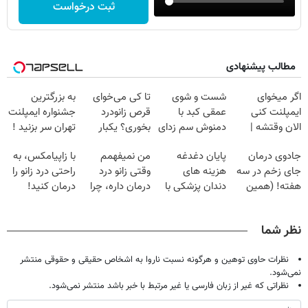
ثبت درخواست
مطالب پیشنهادی
اگر میخوای
شست و شوی
تا کی می‌خوای
به بزرگترین
ایمپلنت کنی
عمقی کبد با
قرص زانودرد
جشنواره ایمپلنت
الان وقتشه |
دمنوش سم زدای
بخوری؟ یکبار
تهران سر بزنید !
فقط با ۲۵
گیاهی
اصولی درمانش
| فقط ۲۵
جادوی درمان
پایان دغدغه
من نمیفهمم
با زاپیامکس، به
میلیون تومان!!!
کن
میلیون !
جای زخم در سه
هزینه های
وقتی زانو درد
راحتی درد زانو را
هفته! (همین
دندان پزشکی با
درمان داره، چرا
درمان کنید!
حالا رایگان
پک سفید کننده
دردش رو داری
صحبت کنید)
خانگی
تحمل میکنی؟❗
نظر شما
نظرات حاوی توهین و هرگونه نسبت ناروا به اشخاص حقیقی و حقوقی منتشر
نمی‌شود.
نظراتی که غیر از زبان فارسی یا غیر مرتبط با خبر باشد منتشر نمی‌شود.