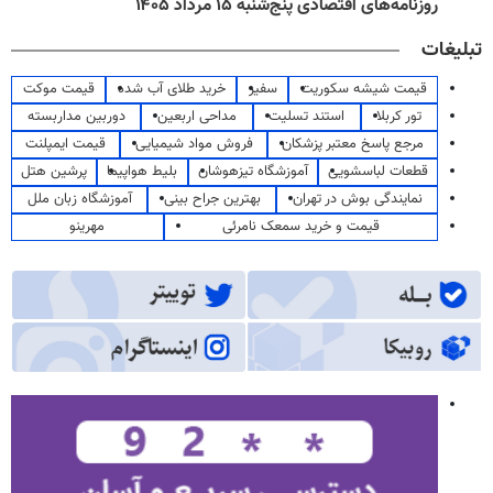
روزنامه‌های اقتصادی پنج‌شنبه ۱۵ مرداد ۱۴۰۵
تبلیغات
قیمت شیشه سکوریت
سفیر
خرید طلای آب شده
قیمت موکت
تور کربلا
استند تسلیت
مداحی اربعین
دوربین مداربسته
مرجع پاسخ معتبر پزشکان
فروش مواد شیمیایی
قیمت ایمپلنت
قطعات لباسشویی
آموزشگاه تیزهوشان
بلیط هواپیما
پرشین هتل
نمایندگی بوش در تهران
بهترین جراح بینی
آموزشگاه زبان ملل
قیمت و خرید سمعک نامرئی
مهرینو