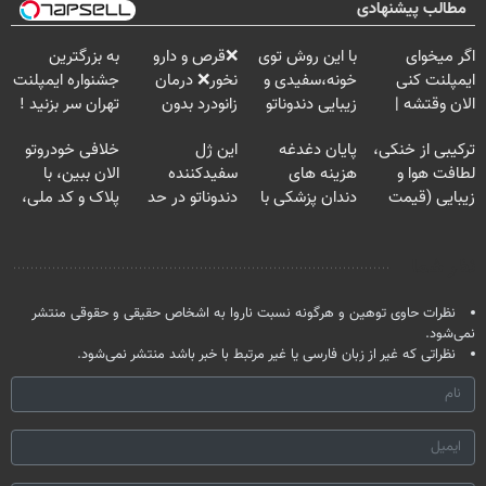
مطالب پیشنهادی
اگر میخوای
با این روش توی
❌قرص‌ و دارو
به بزرگترین
ایمپلنت کنی
خونه،سفیدی و
نخور❌ درمان
جشنواره ایمپلنت
الان وقتشه |
زیبایی دندوناتو
زانودرد بدون
تهران سر بزنید !
فقط با ۲۵
برگردون
قرص
| فقط ۲۵
ترکیبی از خنکی،
پایان دغدغه
این ژل
خلافی خودروتو
میلیون تومان!!!
(40%off)
میلیون !
لطافت هوا و
هزینه های
سفیدکننده
الان ببین، با
زیبایی (قیمت
دندان پزشکی با
دندوناتو در حد
پلاک و کد ملی،
باور نکردنی!)
پک سفید کننده
لمینت سفید
بدون نیاز به
خانگی
میکنه
مراجعه حضوری
نظر شما
(40%تخفیف)
نظرات حاوی توهین و هرگونه نسبت ناروا به اشخاص حقیقی و حقوقی منتشر
نمی‌شود.
نظراتی که غیر از زبان فارسی یا غیر مرتبط با خبر باشد منتشر نمی‌شود.