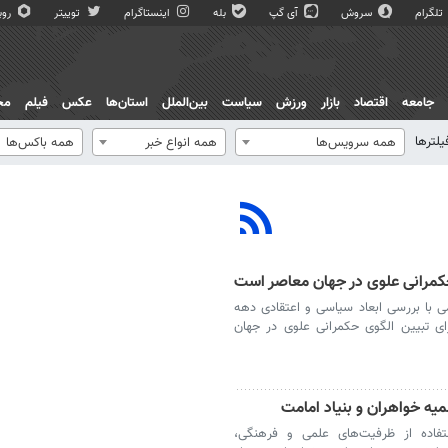
تلگرام
سروش
آی گپ
بله
اینستاگرام
توییتر
روبی
جامعه
اقتصاد
بازار
ورزش
سیاست
بین‌الملل
استان‌ها
عکس
فیلم
مج
یلترها
همه سرویس‌ها
همه انواع خبر
همه باکس‌ها
کمرانی علوی در جهان معاصر است
 با بررسی ابعاد سیاسی و اعتقادی دهه
ی تبیین الگوی حکمرانی علوی در جهان
یه خواهران و بنیاد امامت
فاده از ظرفیت‌های علمی و فرهنگی،