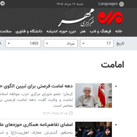
شنبه ۱۷ مرداد ۱۴۰۵
خانه
فرهنگ و ادب
هنر
دين، حوزه، انديشه
دانشگاه و فناوری
سلامت
تاریخ
ف
17
مرداد
1405
امامت
دهه امامت فرصتی برای تبیین الگوی ح
کرمان- عضو شورای مرکزی حزب موتلفه اسلامی
امامت و ولایت گفت: دهه امامت فرصتی برا
معاصر است.
۱۴۰۵-۰۳-۰۵ ۱۳:۳۰
امضای تفاهم‌نامه همکاری حوزه‌های علم
به‌منظور گسترش معارف اهل‌بیت(ع) و است