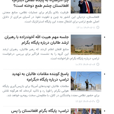
چرا «ترامپ» به پایگاه نظامی «بگرام»
افغانستان چشم طمع دوخته‌ است؟
ظرفیت بالای بگرام برای عملیات نظامی، منابع معدنی
افغانستان، نزدیکی این کشور به چین و تقویت نفوذ در آسیای مرکزی از دلایل
اصلی طمع ترامپ برای اشغال مجدد این پایگاه استراتژیک است.
۱۴۰۴-۰۷-۱۱ ۱۳:۱۰
جلسه مهم هیبت الله آخوندزاده با رهبران
ارشد طالبان درباره پایگاه بگرام
منابع افغان اعلام کردند که رهبر طالبان، رهبران ارشد
این گروه را به نشست فراگیر برای بررسی درخواست
ترامپ درباره پایگاه بگرام، فراخوانده است.
۱۴۰۴-۰۷-۰۴ ۱۰:۳۶
پاسخ کوبنده مقامات طالبان به تهدید
ترامپ درباره پایگاه «بگرام»
مقامات طالبان تهدیدهای آمریکا برای بازپس‌گیری پایگاه
هوایی بگرام را قویا رد و تاکید کرده‌اند که هرگونه تلاش
برای حضور نظامی مجدد واشنگتن در کابل، با مقاومتی سخت روبه‌رو خواهد شد.
۱۴۰۴-۰۶-۳۰ ۱۲:۵۶
ترامپ: پایگاه بگرامِ افغانستان را پس