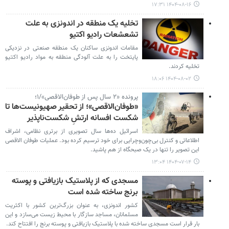
۱۴۰۴-۰۸-۱۶ ۱۷:۳۱
تخلیه یک منطقه در اندونزی به علت
تشعشعات رادیو اکتیو
مقامات اندونزی ساکنان یک منطقه صنعتی در نزدیکی
پایتخت را به علت آلودگی منطقه به مواد رادیو اکتیو
تخلیه کردند.
۱۴۰۴-۰۸-۰۲ ۱۸:۰۶
پرونده «۲ سال پس از طوفان‌الاقصی»/۱؛
«طوفان‌الاقصی»؛ از تحقیر صهیونیست‌ها تا
شکست افسانه ارتشِ شکست‌ناپذیر
اسرائیل ده‌ها سال تصویری از برتری نظامی، اشراف
اطلاعاتی و کنترل بی‌چون‌وچرایی برای خود ترسیم کرده بود. عملیات طوفان الاقصی
این تصویر را تنها در یک صبحگاه از هم پاشید.
۱۴۰۴-۰۷-۱۴ ۱۳:۰۴
مسجدی که از پلاستیک بازیافتی و پوسته
برنج ساخته شده است
کشور اندونزی، به عنوان بزرگ‌ترین کشور با اکثریت
مسلمانان، مساجد سازگار با محیط زیست می‌سازد و این
بار قرار است مسجدی ساخته شده با پلاستیک بازیافتی و پوسته برنج را افتتاح کند.