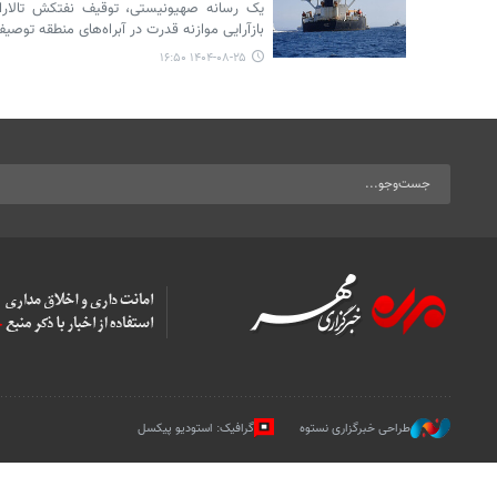
یک رسانه صهیونیستی، توقیف نفتکش تالارا 
بازآرایی موازنه قدرت در آبراه‌های منطقه توصیف
۱۴۰۴-۰۸-۲۵ ۱۶:۵۰
طراحی خبرگزاری نستوه
گرافیک: استودیو پیکسل