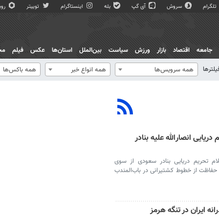
تلگرام
سروش
آی گپ
بله
اینستاگرام
توییتر
روبی
جامعه
اقتصاد
بازار
ورزش
سیاست
بین‌الملل
استان‌ها
عکس
فیلم
مج
یلترها
همه سرویس‌ها
همه انواع خبر
همه باکس‌ها
ریایی انصارالله علیه بنادر
ام تحریم دریایی بنادر سعودی از سوی
 حفاظت از خطوط کشتیرانی در باب‌المندب
نه ایران در تنگه هرمز