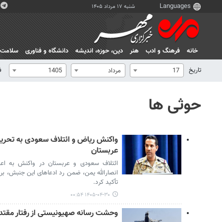
شنبه ۱۷ مرداد ۱۴۰۵
خانه
فرهنگ و ادب
هنر
دين، حوزه، انديشه
دانشگاه و فناوری
سلامت
تاریخ
ف
17
مرداد
1405
حوثی ها
واکنش ریاض و ائتلاف سعودی به تحریم د
عربستان
ائتلاف سعودی و عربستان در واکنش به اعل
انصارالله یمن، ضمن رد ادعاهای این جنبش، بر
تأکید کرد.
۱۴۰۵-۰۴-۳۰ ۰۰:۵۴
وحشت رسانه صهیونیستی از رفتار مقتدرا