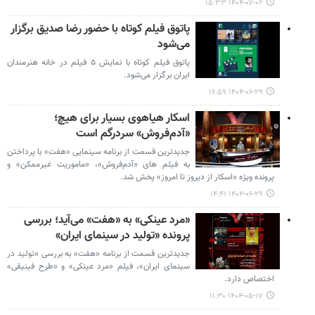
۱۴۰۴-۰۷-۰۲ ۱۵:۳۳
پاتوق فیلم کوتاه با حضور رضا صدیق برگزار
می‌شود
پاتوق فیلم کوتاه با نمایش ۵ فیلم در خانه هنرمندان
ایران برگزار می‌شود.
۱۴۰۴-۰۶-۲۹ ۱۶:۵۹
اسکار هیاهوی بسیار برای هیچ؛
«آدم‌فروش» سردرگم است
جدیدترین قسمت از برنامه سینمایی «هفت» با پرداختن
به فیلم های «آدم‌فروش»، «ماموریت غیرممکن» و
پرونده ویژه «اسکار از دیروز تا امروز» پخش شد.
۱۴۰۴-۰۶-۲۹ ۱۴:۴۱
«مرد عینکی» به «هفت» می‌آید؛ بررسی
پرونده «تولید در سینمای ایران»
جدیدترین قسمت از برنامه «هفت» به بررسی «تولید در
سینمای ایران»، فیلم «مرد عینکی» و «طرح فینیقی»
اختصاص دارد.
۱۴۰۴-۰۵-۱۷ ۱۱:۳۰