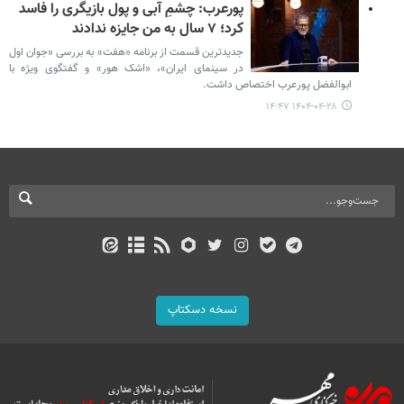
پورعرب: چشمِ آبی و پول بازیگری را فاسد
کرد؛ ۷ سال به من جایزه ندادند
جدیدترین قسمت از برنامه «هفت» به بررسی «جوان اول
در سینمای ایران»، «اشک هور» و گفتگوی ویژه با
ابوالفضل پورعرب اختصاص داشت.
۱۴۰۴-۰۴-۲۸ ۱۴:۴۷
نسخه دسکتاپ