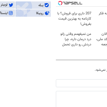
ه فکر
207 داری برای فروش؟ با
کارنامه به بهترین قیمت
بفروش!
لان
من نمیفهمم وقتی زانو
کد ملی،
درد درمان داره، چرا
جعه
دردش رو داری تحمل
میکنی؟❗
نمی‌شود.