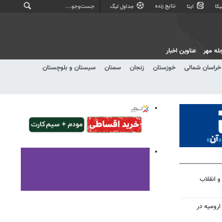
نتایج زنده
کا
ایتا
جداول لیگ
له مهر
عناوین اخبار
خراسان شمالی
خوزستان
زنجان
سمنان
سیستان و بلوچستان
و انقلاب
ارومیه در