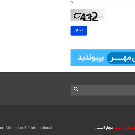
ارسال
 Attribution 4.0 International