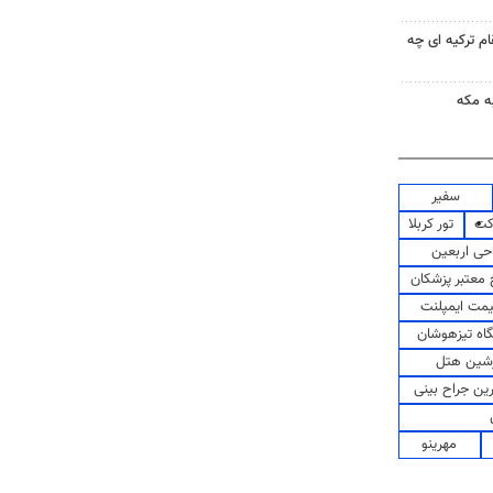
ام ترکیه ای چه
ه مکه
سفیر
کت
تور کربلا
حی اربعین
معتبر پزشکان
مت ایمپلنت
اه تیزهوشان
شین هتل
رین جراح بینی
مهرینو