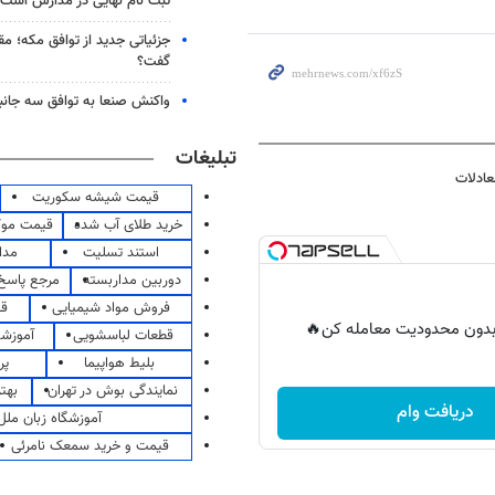
ثبت نام نهایی در مدارس است
جزئیاتی جدید از توافق مکه؛ مق
گفت؟
واکنش صنعا به توافق سه جانب
تبلیغات
عادلات
قیمت شیشه سکوریت
خرید طلای آب شده
قیمت مو
استند تسلیت
مدا
دوربین مداربسته
مرجع پاسخ 
فروش مواد شیمیایی
قی
ر بدون محدودیت معامله کن🔥
قطعات لباسشویی
آموزشگ
بلیط هواپیما
پر
نمایندگی بوش در تهران
بهت
دریافت وام
آموزشگاه زبان ملل
قیمت و خرید سمعک نامرئی