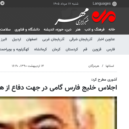
شنبه ۱۷ مرداد ۱۴۰۵
خانه
فرهنگ و ادب
هنر
دين، حوزه، انديشه
دانشگاه و فناوری
سلامت
عناوین اخبار
آذربایجان شرقی
آذربایجان غربی
اصفهان
اردبیل
البرز
فارس
قزوین
قم
کردستان
کرمان
کرمانشاه
کهگیلویه و بویراحمد
استانها
هرمزگان
۱۴ اردیبهشت ۱۳۹۰، ۱۶:۲۰
آشوری مطرح کرد:
اجلاس خلیج فارس گامی در جهت دفاع از ه