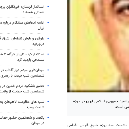
استاندار لرستان: خبرنگاران پرچم‌
همدلی هستند
ادامه ادعاهای سنتکام درباره م
ایران
طوفان و بارش نقطه‌ای، شرق گل
درنوردید
استاندار 
سنندجی بازدید کرد
میدان‌داری مردم دیار آفتاب در
شصتمین شب بیعت با رهبری
حضور باشکوه مردم خمین در ی
شصتمین شب حمایت از ولایت 
هبرد جمهوری اسلامی ایران در حوزه
شب های مقاومت لاهیجان به 
رس است.
شصت رسید
یکصد و شصتمین حضور حماسی
در میدان
اری نشست سه روزه خلیج فارس اقدامی