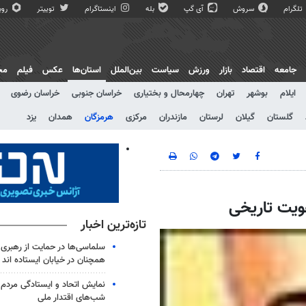
تلگرام
سروش
آی گپ
بله
اینستاگرام
توییتر
روبی
جامعه
اقتصاد
بازار
ورزش
سیاست
بین‌الملل
استان‌ها
عکس
فیلم
مج
ایلام
بوشهر
تهران
چهارمحال و بختیاری
خراسان جنوبی
خراسان رضوی
گلستان
گیلان
لرستان
مازندران
مرکزی
هرمزگان
همدان
یزد
ویت تاریخی
تازه‌ترین اخبار
سلماسی‌ها در حمایت از رهبری 
همچنان در خیابان ایستاده اند
نمایش اتحاد و ایستادگی مردم 
شب‌های اقتدار ملی