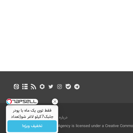
فقط توی یک ماه با پودر
جلبک7کیلو لاغر شو(تعداد
درباره ما
تماس با ما
بازرگانی
محدود)
تخفیف ویژه!
All Content by Mehr News Agency is licensed under a Creative Commons
License.