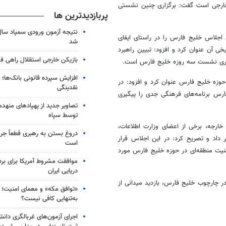
ارجی است گفت: برگزاری چنین نشستی
پربازدیدترین ها
جلاس خلیج فارس را در راستای ایفای
شد
آن عنوان کرد و افزود: تبیین راهبرد
بازیکن خارجی استقلال راهی فو
گزاری نشست سه روزه خلیج فارس است.
افزایش سپرده قانونی بانک‌ها؛ ت
وزه خلیج فارس عنوان کرد و افزود: در
نقدینگی
ارس برنامه‌های فرهنگی جدی را پیگیری
تصاویر جدید از پهپادهای منهدم
توسط سپاه
خارجه، برخی از اعضای وزارت اطلاعات،
دروغ بستن به رهبری قطعاً جرم
اد و تصریح کرد: در این اجلاس قرار
است
یت منطقه‌ای در حوزه خلیج فارس مورد
موافقت مشروط آمریکا برای بر
دریایی ایران
ر چارچوب خلیج فارس، بازدید میدانی از
«توافق مکه» و معمای امنیت؛ چ
به‌تنهایی کافی نیست؟
اجرای آزمون‌های غربالگری دان